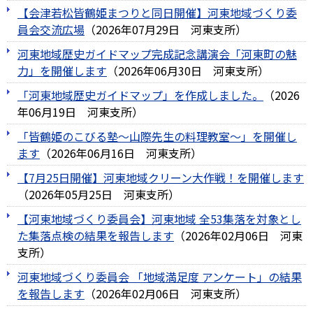
【会津若松皆鶴姫まつりと同日開催】河東地域づくり委
員会交流広場
（
2026年07月29日
河東支所
）
河東地域歴史ガイドマップ完成記念講演会「河東町の魅
力」を開催します
（
2026年06月30日
河東支所
）
「河東地域歴史ガイドマップ」を作成しました。
（
2026
年06月19日
河東支所
）
「皆鶴姫のこびる塾～山際先生の料理教室～」を開催し
ます
（
2026年06月16日
河東支所
）
【7月25日開催】河東地域クリーン大作戦！を開催します
（
2026年05月25日
河東支所
）
【河東地域づくり委員会】河東地域 全53集落を対象とし
た集落点検の結果を報告します
（
2026年02月06日
河東
支所
）
河東地域づくり委員会 「地域満足度 アンケート」の結果
を報告します
（
2026年02月06日
河東支所
）