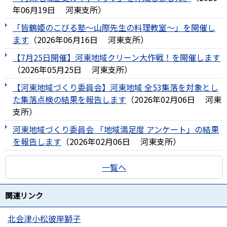
年06月19日
河東支所
）
「皆鶴姫のこびる塾～山際先生の料理教室～」を開催し
ます
（
2026年06月16日
河東支所
）
【7月25日開催】河東地域クリーン大作戦！を開催します
（
2026年05月25日
河東支所
）
【河東地域づくり委員会】河東地域 全53集落を対象とし
た集落点検の結果を報告します
（
2026年02月06日
河東
支所
）
河東地域づくり委員会 「地域満足度 アンケート」の結果
を報告します
（
2026年02月06日
河東支所
）
一覧へ
関連リンク
北会津小松彼岸獅子