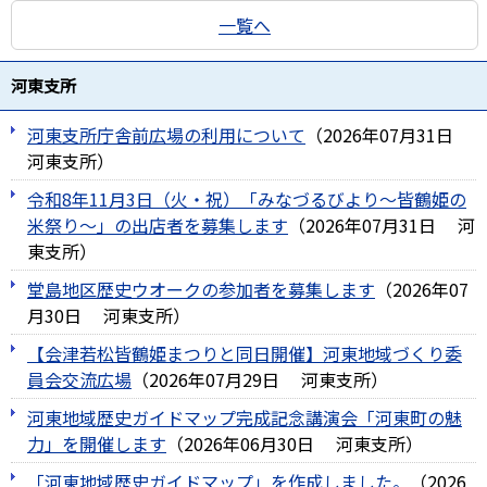
一覧へ
河東支所
河東支所庁舎前広場の利用について
（
2026年07月31日
河東支所
）
令和8年11月3日（火・祝）「みなづるびより～皆鶴姫の
米祭り～」の出店者を募集します
（
2026年07月31日
河
東支所
）
堂島地区歴史ウオークの参加者を募集します
（
2026年07
月30日
河東支所
）
【会津若松皆鶴姫まつりと同日開催】河東地域づくり委
員会交流広場
（
2026年07月29日
河東支所
）
河東地域歴史ガイドマップ完成記念講演会「河東町の魅
力」を開催します
（
2026年06月30日
河東支所
）
「河東地域歴史ガイドマップ」を作成しました。
（
2026