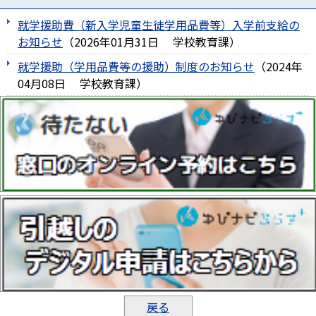
就学援助費（新入学児童生徒学用品費等）入学前支給の
お知らせ
（
2026年01月31日
学校教育課
）
就学援助（学用品費等の援助）制度のお知らせ
（
2024年
04月08日
学校教育課
）
戻る