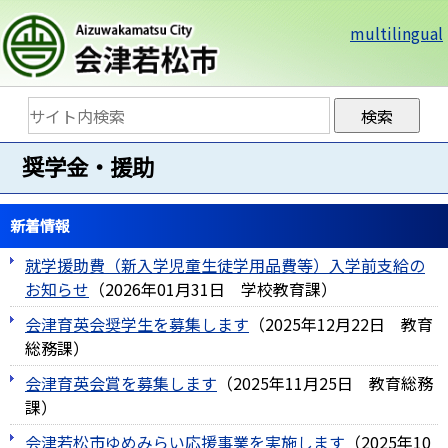
multilingual
奨学金・援助
新着情報
就学援助費（新入学児童生徒学用品費等）入学前支給の
お知らせ
（
2026年01月31日
学校教育課
）
会津育英会奨学生を募集します
（
2025年12月22日
教育
総務課
）
会津育英会賞を募集します
（
2025年11月25日
教育総務
課
）
会津若松市ゆめみらい応援事業を実施します
（
2025年10