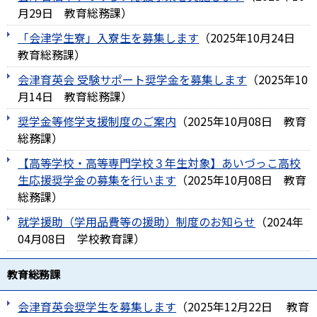
月29日
教育総務課
）
「会津学生寮」入寮生を募集します
（
2025年10月24日
教育総務課
）
会津育英会 受験サポート奨学金を募集します
（
2025年10
月14日
教育総務課
）
奨学金等修学支援制度のご案内
（
2025年10月08日
教育
総務課
）
【高等学校・高等専門学校３年生対象】あいづっこ高校
生応援奨学金の募集を行います
（
2025年10月08日
教育
総務課
）
就学援助（学用品費等の援助）制度のお知らせ
（
2024年
04月08日
学校教育課
）
教育総務課
会津育英会奨学生を募集します
（
2025年12月22日
教育