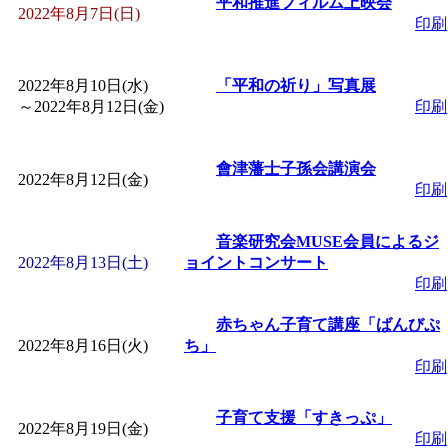
ットせよ！
」 受付期間：
平和推進フィルム上映会
2022年8月7日(日)
印刷
「
皆鶴姫のこびる塾～
2022年8月10日(水)
「平和の祈り」写真展
～
2022年8月12日(金)
印刷
～
」 受付期間：～2026/
「
みなづる号乗車体験
會津藩士子孫会講演会
2022年8月12日(金)
印刷
de 健康づくり」
」 受付
音楽研究会MUSE会員によるジ
2022年8月13日(土)
ョイントコンサート
「
堂島地区歴史ウオー
印刷
赤ちゃん子育て講座「ばんびぷ
す
」 受付期間：～2026/
2022年8月16日(火)
ち」
印刷
「
みなづる号乗車体験
子育て支援「すきっぷ」
2022年8月19日(金)
de 健康づくり」
」 受付
印刷