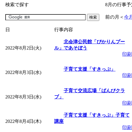
検索で探す
8月の行事予
「
子育て交流広場「ば
前の月
＜
今
間：2026/07/09～2026/0
日
行事内容
「
皆鶴姫のこびる塾～
北会津公民館「ぴかりんプー
2022年8月2日(火)
ル」であそぼう
印刷
～
」 受付期間：～2026/
子育て支援「すきっぷ」
2022年8月3日(水)
「
子育て講座「ばんび
印刷
2026/07/10～2026/08/2
子育て交流広場「ばんびクラ
2022年8月3日(水)
ブ」
印刷
「
子育て交流広場「ば
子育て支援「すきっぷ」子育て
2022年8月4日(木)
間：2026/07/13～2026/0
講座
印刷