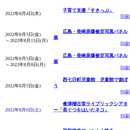
「
子育て交流広場「ば
子育て支援「すきっぷ」
2022年8月4日(木)
印刷
間：2026/08/10～2026/0
広島・長崎原爆被災写真パネル
2022年8月5日(金)
「
赤ちゃん子育て講座
展
～
2022年8月15日(月)
印刷
付期間：2026/08/10～20
広島・長崎原爆被災写真パネル
2022年8月5日(金)
展
～
2022年8月8日(月)
「
赤ちゃん子育て講座
印刷
西七日町児童館 児童館で遊ぼ
付期間：2026/08/10～20
2022年8月5日(金)
う
印刷
「
まだまだ暑い！コミ
會津稽古堂ライブリックシアタ
2022年8月6日(土)
ー「長ぐつをはいたネコ」
レクリエーション 障
印刷