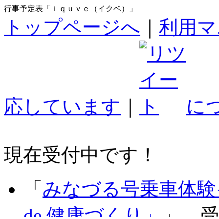
行事予定表「ｉｑｕｖｅ（イクベ）」
トップページへ
｜
利用マ
応しています
｜
に
現在受付中です！
「
みなづる号乗車体験
de 健康づくり」
」 受付