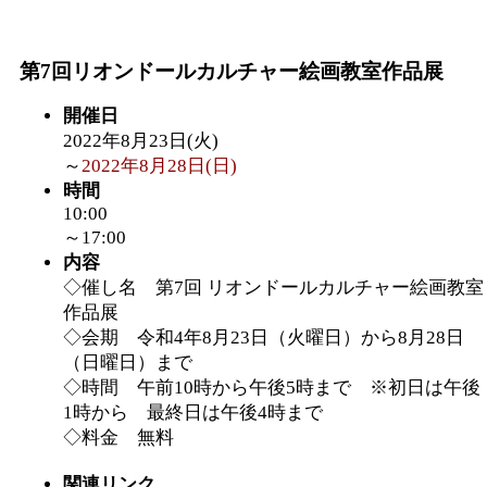
「
皆鶴姫のこびる塾～
第7回リオンドールカルチャー絵画教室作品展
～
」 受付期間：～2026/
開催日
2022年8月23日(火)
「
みなづる号乗車体験
～
2022年8月28日(日)
時間
10:00
de 健康づくり」
」 受付
～17:00
内容
◇催し名 第7回 リオンドールカルチャー絵画教室
作品展
◇会期 令和4年8月23日（火曜日）から8月28日
（日曜日）まで
◇時間 午前10時から午後5時まで ※初日は午後
1時から 最終日は午後4時まで
◇料金 無料
関連リンク