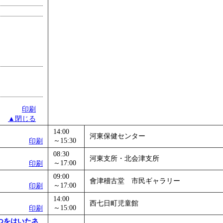
印刷
▲閉じる
14:00
河東保健センター
～15:30
印刷
08:30
河東支所・北会津支所
～17:00
印刷
09:00
會津稽古堂 市民ギャラリー
～17:00
印刷
14:00
西七日町児童館
～15:00
印刷
つをはいたネ