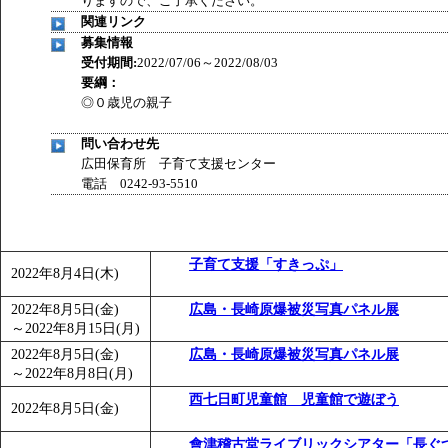
りますので、ご了承ください。
関連リンク
募集情報
受付期間:
2022/07/06～2022/08/03
要綱：
◎０歳児の親子
問い合わせ先
広田保育所 子育て支援センター
電話 0242-93-5510
子育て支援「すきっぷ」
2022年8月4日(木)
2022年8月5日(金)
広島・長崎原爆被災写真パネル展
～
2022年8月15日(月)
2022年8月5日(金)
広島・長崎原爆被災写真パネル展
～
2022年8月8日(月)
西七日町児童館 児童館で遊ぼう
2022年8月5日(金)
會津稽古堂ライブリックシアター「長ぐ