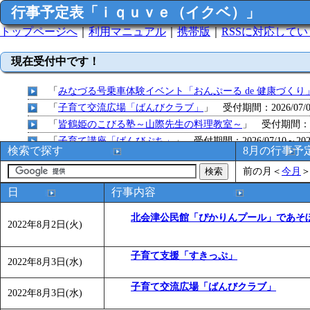
行事予定表「ｉｑｕｖｅ（イクベ）」
トップページへ
｜
利用マニュアル
｜
携帯版
｜
RSSに対応して
現在受付中です！
「
みなづる号乗車体験イベント「おんぷーる de 健康づくり
「
子育て交流広場「ばんびクラブ」
」 受付期間：2026/07/09
「
皆鶴姫のこびる塾～山際先生の料理教室～
」 受付期間：～20
「
子育て講座「ばんびぷち」
」 受付期間：2026/07/10～2026
検索で探す
8月の行事予
「
子育て交流広場「ばんびクラブ」
」 受付期間：2026/07/13
前の月
＜
今月
「
子育て交流広場「ばんびクラブ」
」 受付期間：2026/08/10
「
赤ちゃん子育て講座「ばんびぷち」
」 受付期間：2026/08/1
日
行事内容
「
赤ちゃん子育て講座「ばんびぷち」
」 受付期間：2026/08/1
北会津公民館「ぴかりんプール」であそ
「
まだまだ暑い！コミプの夏！！第11回 水中レクリエーシ
2022年8月2日(火)
「
皆鶴姫のこびる塾～山際先生の料理教室～
」 受付期間：～20
子育て支援「すきっぷ」
「
子育て交流広場「ばんびクラブ」
」 受付期間：2026/08/10
2022年8月3日(水)
「
赤ちゃん交流広場「ばんびぷち」
」 受付期間：2026/08/10
子育て交流広場「ばんびクラブ」
「
みなづる号乗車体験イベント「おんぷーる de 健康づくり
2022年8月3日(水)
「
堂島地区歴史ウオークの参加者を募集します
」 受付期間：～