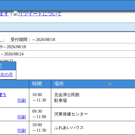
います
｜
について
」
」 受付期間：～2026/08/18
～2026/08/18
26/08/24
/08/27
定
～2026/08/28
＞
次の月
～2026/09/01
0～2026/09/07
時間
場所
0～2026/09/11
ぼう
10:00
北会津公民館
ョン 障害物競争でお土産をゲットせよ！
」 受付期間：～2026/09/13
～11:30
印刷
駐車場
26/09/14
09:30
～2026/09/15
河東保健センター
～11:00
印刷
～2026/09/28
10:00
」
」 受付期間：～2026/09/29
ふれあいハウス
～11:30
印刷
2026/09/30