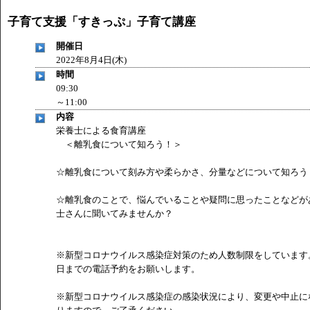
「
みなづる号乗車体験イベント「おんぷーる de 健康づくり
子育て支援「すきっぷ」子育て講座
「
皆鶴姫のこびる塾～山際先生の料理教室～
」 受付期間：～20
「
みなづる号乗車体験イベント「おんぷーる de 健康づくり
開催日
2022年8月4日(木)
時間
09:30
～11:00
内容
栄養士による食育講座
＜離乳食について知ろう！＞
☆離乳食について刻み方や柔らかさ、分量などについて知ろう
☆離乳食のことで、悩んでいることや疑問に思ったことなどが
士さんに聞いてみませんか？
※新型コロナウイルス感染症対策のため人数制限をしています
日までの電話予約をお願いします。
※新型コロナウイルス感染症の感染状況により、変更や中止に