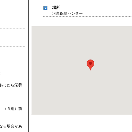
」
」 受付期間：～2026/11/05
場所
26/11/30
河東保健センター
」
」 受付期間：～2026/12/03
！
あったら栄養
。（５組）前
なる場合があ