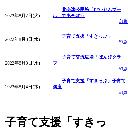
「
皆鶴姫のこびる塾～
北会津公民館「ぴかりんプー
2022年8月2日(火)
ル」であそぼう
印刷
～
」 受付期間：～2026/
子育て支援「すきっぷ」
2022年8月3日(水)
「
子育て講座「ばんび
印刷
2026/07/10～2026/08/2
子育て交流広場「ばんびクラ
2022年8月3日(水)
ブ」
印刷
「
子育て交流広場「ば
子育て支援「すきっぷ」子育て
2022年8月4日(木)
間：2026/07/13～2026/0
講座
印刷
「
子育て交流広場「ば
間：2026/08/10～2026/0
子育て支援「すきっ