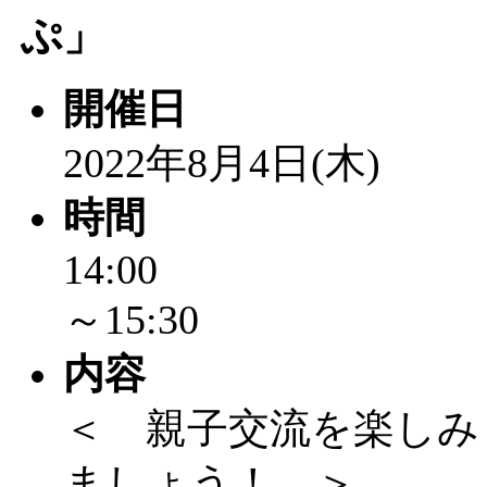
「
まだまだ暑い！コミ
ぷ」
レクリエーション 障
開催日
ットせよ！
」 受付期間：
2022年8月4日(木)
「
皆鶴姫のこびる塾～
時間
～
」 受付期間：～2026/
14:00
～15:30
「
みなづる号乗車体験
内容
de 健康づくり」
」 受付
＜ 親子交流を楽しみ
「
堂島地区歴史ウオー
ましょう！ ＞