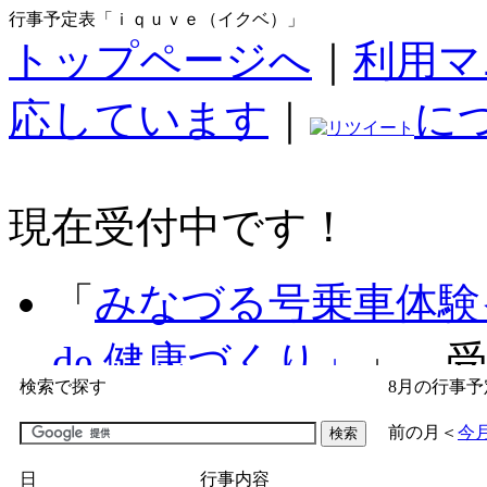
行事予定表「ｉｑｕｖｅ（イクベ）」
トップページへ
｜
利用マ
応しています
｜
に
現在受付中です！
「
みなづる号乗車体験
de 健康づくり」
」 受付
検索で探す
8月の行事予
「
子育て交流広場「ば
前の月
＜
今
間：2026/07/09～2026/0
日
行事内容