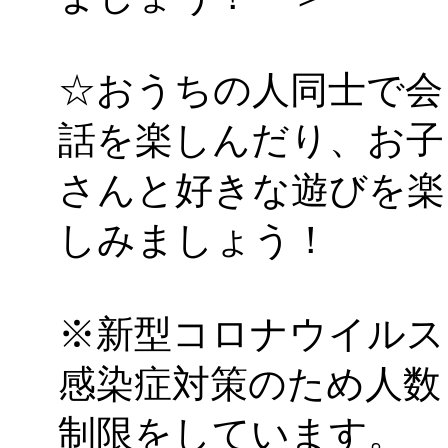
す
」 受付期間：～2026/
「
みなづる号乗車体験
☆おうちの人同士で会
de 健康づくり」
」 受付
話を楽しんだり、お子
「
皆鶴姫のこびる塾～
さんと好きな遊びを楽
～
」 受付期間：～2026/
しみましょう！
「
みなづる号乗車体験
※新型コロナウイルス
de 健康づくり」
」 受付
感染症対策のため人数
制限をしています。