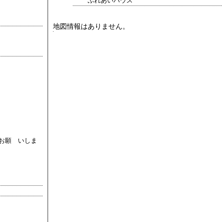
ふれあいハウス
」
」 受付期間：～2026/12/03
地図情報はありません。
お願 いしま