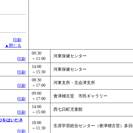
印刷
▲閉じる
09:30
河東保健センター
～11:00
印刷
14:00
河東保健センター
～15:30
印刷
08:30
河東支所・北会津支所
～17:00
印刷
09:00
會津稽古堂 市民ギャラリー
～17:00
印刷
14:00
西七日町児童館
～15:00
印刷
つをはいたネ
10:00
生涯学習総合センター（會津稽古堂）多目
～11:30
印刷