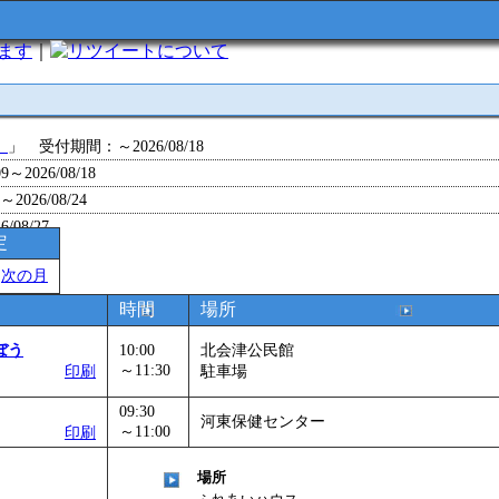
います
｜
について
」
」 受付期間：～2026/08/18
～2026/08/18
26/08/24
/08/27
定
～2026/08/28
＞
次の月
～2026/09/01
0～2026/09/07
時間
場所
0～2026/09/11
ぼう
10:00
北会津公民館
ョン 障害物競争でお土産をゲットせよ！
」 受付期間：～2026/09/13
～11:30
印刷
駐車場
26/09/14
09:30
」
」 受付期間：～2026/09/29
河東保健センター
～11:00
印刷
2026/09/30
」
」 受付期間：～2026/11/05
場所
26/11/30