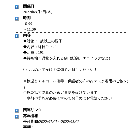
「
みなづる号乗車体験イベント「おんぷーる de 健康づくり
開催日
2022年8月3日(水)
時間
10:00
～11:30
内容
◆対象：1歳以上の親子
◆内容：縁日ごっこ
◆定員：10組
◆持ち物：品物を入れる袋（紙袋、エコバックなど）
いつものお出かけの準備でお越しください！
※検温とアルコール消毒、保護者の方のみマスク着用のご協を
す
※感染拡大防止のため定員制を設けています
事前の予約が必要ですのでお早めにお電話ください
関連リンク
募集情報
受付期間:
2022/07/07～2022/08/02
要綱：