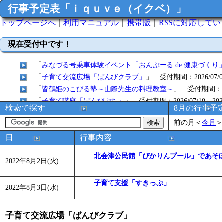
行事予定表「ｉｑｕｖｅ（イクベ）」
トップページへ
｜
利用マニュアル
｜
携帯版
｜
RSSに対応して
現在受付中です！
「
みなづる号乗車体験イベント「おんぷーる de 健康づくり
「
子育て交流広場「ばんびクラブ」
」 受付期間：2026/07/09
「
皆鶴姫のこびる塾～山際先生の料理教室～
」 受付期間：～20
「
子育て講座「ばんびぷち」
」 受付期間：2026/07/10～2026
検索で探す
8月の行事予
「
子育て交流広場「ばんびクラブ」
」 受付期間：2026/07/13
前の月
＜
今月
「
子育て交流広場「ばんびクラブ」
」 受付期間：2026/08/10
「
赤ちゃん子育て講座「ばんびぷち」
」 受付期間：2026/08/1
日
行事内容
「
赤ちゃん子育て講座「ばんびぷち」
」 受付期間：2026/08/1
北会津公民館「ぴかりんプール」であそ
「
まだまだ暑い！コミプの夏！！第11回 水中レクリエーシ
2022年8月2日(火)
「
皆鶴姫のこびる塾～山際先生の料理教室～
」 受付期間：～20
子育て支援「すきっぷ」
「
みなづる号乗車体験イベント「おんぷーる de 健康づくり
2022年8月3日(水)
「
堂島地区歴史ウオークの参加者を募集します
」 受付期間：～
「
みなづる号乗車体験イベント「おんぷーる de 健康づくり
子育て交流広場「ばんびクラブ」
「
皆鶴姫のこびる塾～山際先生の料理教室～
」 受付期間：～20