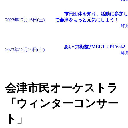
「
みなづる号乗車体験
市民団体を知り、活動に参加し
2023年12月16日(土)
て会津をもっと元気にしよう！
印
de 健康づくり」
」 受付
「
皆鶴姫のこびる塾～
あいづ縁結びMEET UP! Vol.2
2023年12月16日(土)
印
～
」 受付期間：～2026/
「
みなづる号乗車体験
会津市民オーケストラ
de 健康づくり」
」 受付
「ウィンターコンサー
ト」