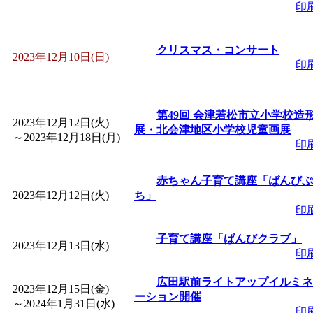
～
」 受付期間：～2026/
印
「
子育て交流広場「ば
クリスマス・コンサート
2023年12月10日(日)
印
間：2026/08/10～2026/0
「
赤ちゃん交流広場「
第49回 会津若松市立小学校造
2023年12月12日(火)
展・北会津地区小学校児童画展
～
2023年12月18日(月)
印
間：2026/08/10～2026/0
赤ちゃん子育て講座「ばんびぷ
「
みなづる号乗車体験
2023年12月12日(火)
ち」
印
de 健康づくり」
」 受付
子育て講座「ばんびクラブ」
2023年12月13日(水)
印
「
堂島地区歴史ウオー
広田駅前ライトアップイルミネ
2023年12月15日(金)
ーション開催
す
」 受付期間：～2026/
～
2024年1月31日(水)
印