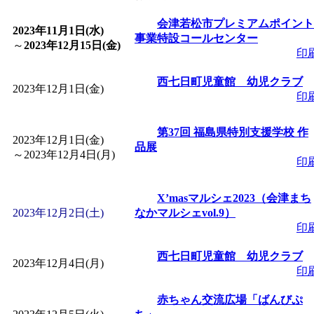
「
皆鶴姫のこびる塾～
会津若松市プレミアムポイント
2023年11月1日(水)
事業特設コールセンター
～
2023年12月15日(金)
印
～
」 受付期間：～2026/
西七日町児童館 幼児クラブ
2023年12月1日(金)
印
「
子育て講座「ばんび
第37回 福島県特別支援学校 作
2026/07/10～2026/08/2
2023年12月1日(金)
品展
～
2023年12月4日(月)
印
「
子育て交流広場「ば
X’masマルシェ2023（会津まち
2023年12月2日(土)
間：2026/07/13～2026/0
なかマルシェvol.9）
印
「
子育て交流広場「ば
西七日町児童館 幼児クラブ
2023年12月4日(月)
印
間：2026/08/10～2026/0
赤ちゃん交流広場「ばんびぷ