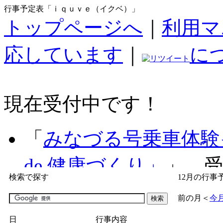
行事予定表「ｉｑｕｖｅ（イクベ）」
トップページへ
｜
利用マ
応しています
｜
に
現在受付中です！
「
みなづる号乗車体験
de 健康づくり」
」 受付
検索で探す
12月の行事
「
子育て交流広場「ば
前の月
＜
今
間：2026/07/09～2026/0
日
行事内容