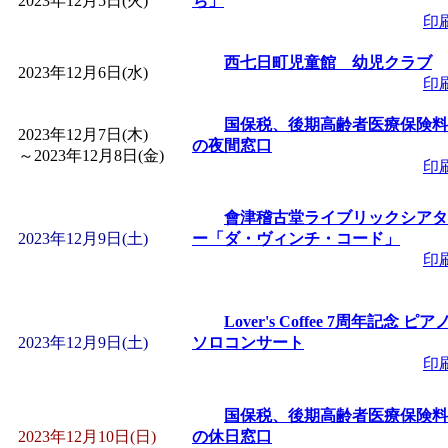
2023年12月5日(火)
ち」
「
赤ちゃん子育て講座
印
西七日町児童館 幼児クラブ
付期間：2026/08/10～20
2023年12月6日(水)
印
国保税、後期高齢者医療保険料
「
赤ちゃん子育て講座
2023年12月7日(木)
の夜間窓口
～
2023年12月8日(金)
印
付期間：2026/08/10～20
會津稽古堂ライブリックシアタ
「
まだまだ暑い！コミ
2023年12月9日(土)
ー「ダ・ヴィンチ・コード」
印
レクリエーション 障
Lover's Coffee 7周年記念 ピア
ットせよ！
」 受付期間：
2023年12月9日(土)
ソロコンサート
印
「
皆鶴姫のこびる塾～
国保税、後期高齢者医療保険料
2023年12月10日(日)
の休日窓口