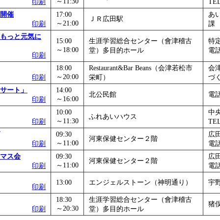
～11:30
印刷
TEL
開催
17:00
あい
ＪＲ広田駅
～21:00
印刷
課 0
もっと元気に
15:00
生涯学習総合センター（會津稽古
特
～18:00
堂）多目的ホール
電話0
印刷
18:00
Restaurant&Bar Beans（会津若松市
会
～20:00
印刷
栄町）
づく
サート」
14:00
北公民館
電話 
～16:00
印刷
10:00
中
ふれあいハウス
～11:30
印刷
TEL
09:30
広
河東保健センター２階
～11:00
印刷
電話
マス会
09:30
広
河東保健センター２階
～11:00
印刷
電話
13:00
エンジェルストーン（神明通り）
宇野
印刷
18:30
生涯学習総合センター（會津稽古
猪俣
～20:30
印刷
堂）多目的ホール