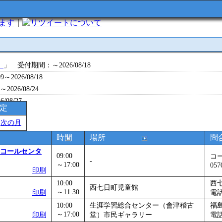
います
｜
について
」
」 受付期間：～2026/08/18
～2026/08/18
26/08/24
/08/27
予定
～2026/08/28
＞
次の月
～2026/09/01
0～2026/09/07
時間
場所
問
0～2026/09/11
コールセンタ
09:00
コ
ョン 障害物競争でお土産をゲットせよ！
」 受付期間：～2026/09/13
-
～17:00
057
印刷
26/09/14
10:00
西
～2026/09/15
西七日町児童館
～11:30
印刷
電話
～2026/09/28
10:00
生涯学習総合センター（會津稽古
福
」
」 受付期間：～2026/09/29
～17:00
印刷
堂）市民ギャラリー
電話
2026/09/30