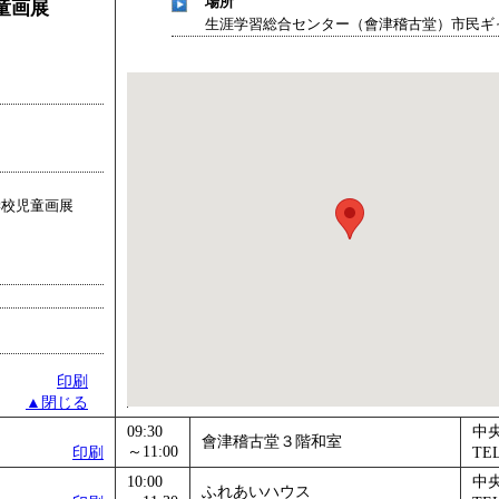
場所
童画展
生涯学習総合センター（會津稽古堂）市民ギ
学校児童画展
印刷
▲閉じる
09:30
中
會津稽古堂３階和室
～11:00
印刷
TEL
10:00
中
ふれあいハウス