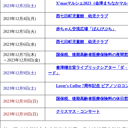
X’masマルシェ2023（会津まちなかマルシ
「
みなづる号乗車体験イベント「おんぷーる de 健康づくり
2023年12月2日(土)
「
皆鶴姫のこびる塾～山際先生の料理教室～
」 受付期間：～20
西七日町児童館 幼児クラブ
2023年12月4日(月)
「
みなづる号乗車体験イベント「おんぷーる de 健康づくり
赤ちゃん交流広場「ばんびぷち」
2023年12月5日(火)
西七日町児童館 幼児クラブ
2023年12月6日(水)
2023年12月7日(木)
国保税、後期高齢者医療保険料の夜間窓
～
2023年12月8日(金)
會津稽古堂ライブリックシアター「ダ・
2023年12月9日(土)
ード」
Lover's Coffee 7周年記念 ピアノソロ
2023年12月9日(土)
国保税、後期高齢者医療保険料の休日窓
2023年12月10日(日)
クリスマス・コンサート
2023年12月10日(日)