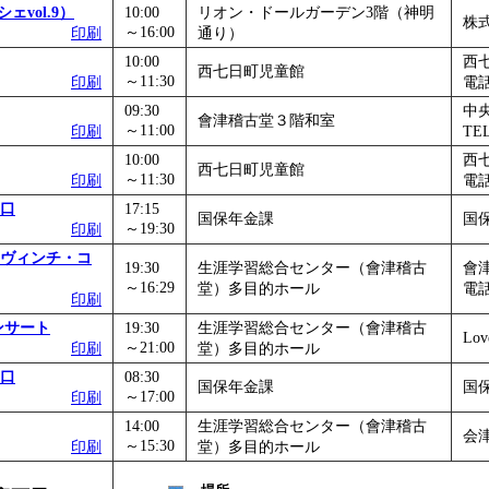
ェvol.9）
10:00
リオン・ドールガーデン3階（神明
」
」 受付期間：～2026/11/05
株式
～16:00
印刷
通り）
26/11/30
10:00
西
西七日町児童館
」
」 受付期間：～2026/12/03
～11:30
印刷
電話
09:30
中
會津稽古堂３階和室
～11:00
印刷
TEL
10:00
西
西七日町児童館
～11:30
印刷
電話
口
17:15
国保年金課
国保
～19:30
印刷
ヴィンチ・コ
19:30
生涯学習総合センター（會津稽古
會
～16:29
堂）多目的ホール
電話
印刷
コンサート
19:30
生涯学習総合センター（會津稽古
Lov
～21:00
印刷
堂）多目的ホール
口
08:30
国保年金課
国保
～17:00
印刷
14:00
生涯学習総合センター（會津稽古
会津
～15:30
印刷
堂）多目的ホール