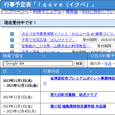
行事予定表「ｉｑｕｖｅ（イクベ）」
トップページへ
｜
利用マニュアル
｜
携帯版
｜
RSSに対応して
現在受付中です！
「
みなづる号乗車体験イベント「おんぷーる de 健康づくり
「
子育て交流広場「ばんびクラブ」
」 受付期間：2026/07/09
「
皆鶴姫のこびる塾～山際先生の料理教室～
」 受付期間：～20
「
子育て講座「ばんびぷち」
」 受付期間：2026/07/10～2026
検索で探す
12月の行事
「
子育て交流広場「ばんびクラブ」
」 受付期間：2026/07/13
前の月
＜
今月
「
子育て交流広場「ばんびクラブ」
」 受付期間：2026/08/10
「
赤ちゃん子育て講座「ばんびぷち」
」 受付期間：2026/08/1
日
行事内容
「
赤ちゃん子育て講座「ばんびぷち」
」 受付期間：2026/08/1
会津若松市プレミアムポイント事業特設
2023年11月1日(水)
「
まだまだ暑い！コミプの夏！！第11回 水中レクリエーシ
ー
～
2023年12月15日(金)
「
皆鶴姫のこびる塾～山際先生の料理教室～
」 受付期間：～20
西七日町児童館 幼児クラブ
「
子育て交流広場「ばんびクラブ」
」 受付期間：2026/08/10
2023年12月1日(金)
「
赤ちゃん交流広場「ばんびぷち」
」 受付期間：2026/08/10
2023年12月1日(金)
第37回 福島県特別支援学校 作品展
「
みなづる号乗車体験イベント「おんぷーる de 健康づくり
～
2023年12月4日(月)
「
堂島地区歴史ウオークの参加者を募集します
」 受付期間：～