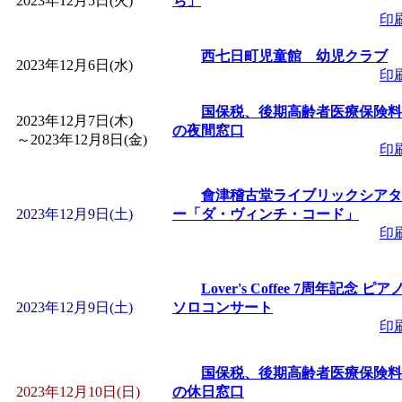
2023年12月5日(火)
ち」
「
赤ちゃん子育て講座
印
西七日町児童館 幼児クラブ
付期間：2026/08/10～20
2023年12月6日(水)
印
国保税、後期高齢者医療保険料
「
赤ちゃん子育て講座
2023年12月7日(木)
の夜間窓口
～
2023年12月8日(金)
印
付期間：2026/08/10～20
會津稽古堂ライブリックシアタ
「
まだまだ暑い！コミ
2023年12月9日(土)
ー「ダ・ヴィンチ・コード」
印
レクリエーション 障
Lover's Coffee 7周年記念 ピア
ットせよ！
」 受付期間：
2023年12月9日(土)
ソロコンサート
印
「
皆鶴姫のこびる塾～
国保税、後期高齢者医療保険料
2023年12月10日(日)
の休日窓口