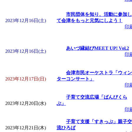
「
みなづる号乗車体験
市民団体を知り、活動に参加し
2023年12月16日(土)
て会津をもっと元気にしよう！
印
de 健康づくり」
」 受付
あいづ縁結びMEET UP! Vol.2
2023年12月16日(土)
印
会津市民オーケストラ「ウィン
2023年12月17日(日)
ターコンサート」
印
子育て交流広場「ばんびくら
2023年12月20日(水)
ぶ」
印
子育て支援「すきっぷ」親子交
2023年12月21日(木)
流ひろば