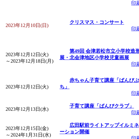
～
」 受付期間：～2026/
印
「
みなづる号乗車体験
クリスマス・コンサート
2023年12月10日(日)
印
de 健康づくり」
」 受付
「
堂島地区歴史ウオー
第49回 会津若松市立小学校造
2023年12月12日(火)
展・北会津地区小学校児童画展
～
2023年12月18日(月)
印
す
」 受付期間：～2026/
赤ちゃん子育て講座「ばんびぷ
「
みなづる号乗車体験
2023年12月12日(火)
ち」
印
de 健康づくり」
」 受付
子育て講座「ばんびクラブ」
2023年12月13日(水)
印
「
皆鶴姫のこびる塾～
広田駅前ライトアップイルミネ
2023年12月15日(金)
ーション開催
～
」 受付期間：～2026/
～
2024年1月31日(水)
印