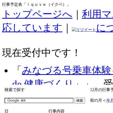
行事予定表「ｉｑｕｖｅ（イクベ）」
トップページへ
｜
利用マ
応しています
｜
に
現在受付中です！
「
みなづる号乗車体験
de 健康づくり」
」 受付
検索で探す
12月の行事
「
子育て交流広場「ば
前の月
＜
今
間：2026/07/09～2026/0
日
行事内容