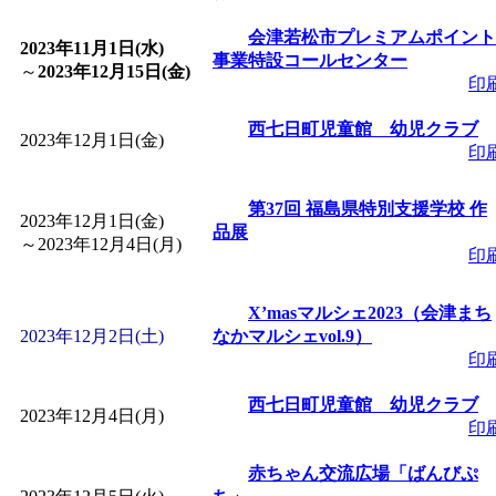
「
皆鶴姫のこびる塾～
会津若松市プレミアムポイント
2023年11月1日(水)
事業特設コールセンター
～
2023年12月15日(金)
印
～
」 受付期間：～2026/
西七日町児童館 幼児クラブ
2023年12月1日(金)
印
「
子育て講座「ばんび
第37回 福島県特別支援学校 作
2026/07/10～2026/08/2
2023年12月1日(金)
品展
～
2023年12月4日(月)
印
「
子育て交流広場「ば
X’masマルシェ2023（会津まち
2023年12月2日(土)
間：2026/07/13～2026/0
なかマルシェvol.9）
印
「
子育て交流広場「ば
西七日町児童館 幼児クラブ
2023年12月4日(月)
印
間：2026/08/10～2026/0
赤ちゃん交流広場「ばんびぷ