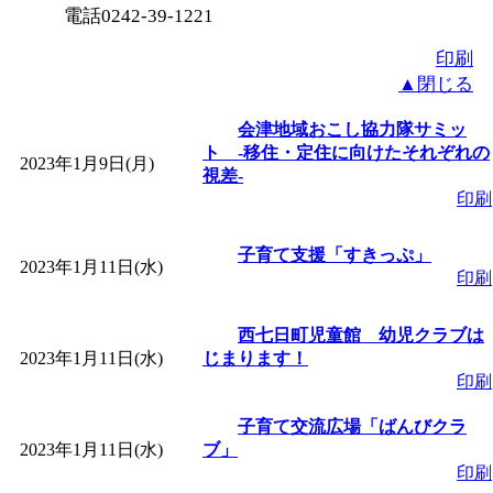
電話0242-39-1221
「
赤ちゃん子育て講座
印刷
付期間：2026/08/10～20
▲閉じる
会津地域おこし協力隊サミッ
「
赤ちゃん子育て講座
ト ‐移住・定住に向けたそれぞれの
2023年1月9日(月)
視差‐
付期間：2026/08/10～20
印刷
子育て支援「すきっぷ」
「
まだまだ暑い！コミ
2023年1月11日(水)
印刷
レクリエーション 障
西七日町児童館 幼児クラブは
2023年1月11日(水)
じまります！
ットせよ！
」 受付期間：
印刷
子育て交流広場「ばんびクラ
「
皆鶴姫のこびる塾～
2023年1月11日(水)
ブ」
印刷