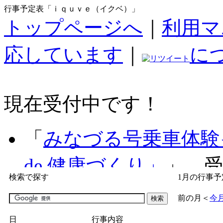
行事予定表「ｉｑｕｖｅ（イクベ）」
トップページへ
｜
利用マ
応しています
｜
に
現在受付中です！
「
みなづる号乗車体験
de 健康づくり」
」 受付
検索で探す
1月の行事予
「
子育て交流広場「ば
前の月
＜
今
間：2026/07/09～2026/0
日
行事内容