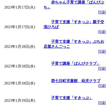
赤ちゃん子育て講座「ばんびぷ
2023年1月17日(火)
ち」
「
みなづる号乗車体験
印刷
子育て支援「すきっぷ」親子交
de 健康づくり」
」 受付
2023年1月17日(火)
流ひろば
印刷
「
皆鶴姫のこびる塾～
子育て支援「すきっぷ」ぷちお
2023年1月18日(水)
店屋さんごっこ
～
」 受付期間：～2026/
印刷
「
みなづる号乗車体験
子育て講座「ばんびクラブ」
2023年1月18日(水)
印刷
de 健康づくり」
」 受付
西七日町児童館 幼児クラブ
2023年1月18日(水)
印刷
子育て支援「すきっぷ」
2023年1月19日(木)
印刷