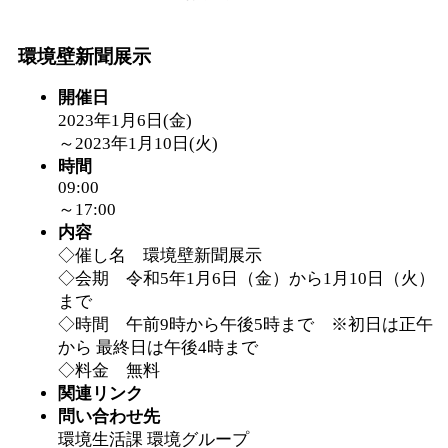
「
皆鶴姫のこびる塾～
環境壁新聞展示
～
」 受付期間：～2026/
開催日
2023年1月6日(金)
「
子育て講座「ばんび
～
2023年1月10日(火)
時間
09:00
2026/07/10～2026/08/2
～17:00
内容
「
子育て交流広場「ば
◇催し名 環境壁新聞展示
◇会期 令和5年1月6日（金）から1月10日（火）
まで
間：2026/07/13～2026/0
◇時間 午前9時から午後5時まで ※初日は正午
から 最終日は午後4時まで
「
子育て交流広場「ば
◇料金 無料
関連リンク
間：2026/08/10～2026/0
問い合わせ先
環境生活課 環境グループ