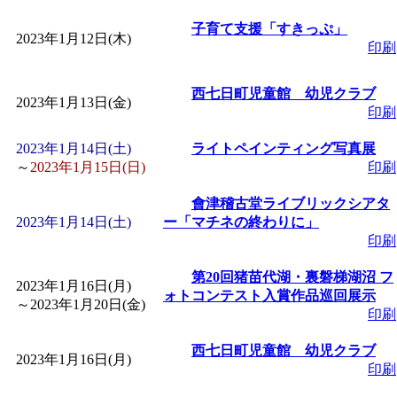
～
」 受付期間：～2026/
子育て支援「すきっぷ」
2023年1月12日(木)
印刷
「
子育て交流広場「ば
西七日町児童館 幼児クラブ
間：2026/08/10～2026/0
2023年1月13日(金)
印刷
「
赤ちゃん交流広場「
2023年1月14日(土)
ライトペインティング写真展
～
2023年1月15日(日)
印刷
間：2026/08/10～2026/0
會津稽古堂ライブリックシアタ
2023年1月14日(土)
ー「マチネの終わりに」
「
みなづる号乗車体験
印刷
第20回猪苗代湖・裏磐梯湖沼 フ
2023年1月16日(月)
de 健康づくり」
」 受付
ォトコンテスト入賞作品巡回展示
～
2023年1月20日(金)
印刷
「
堂島地区歴史ウオー
西七日町児童館 幼児クラブ
2023年1月16日(月)
印刷
す
」 受付期間：～2026/