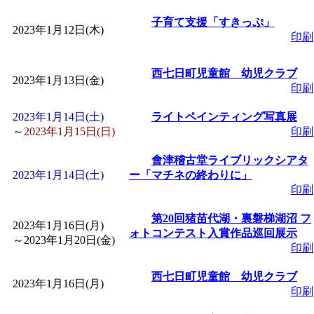
「
赤ちゃん子育て講座
子育て支援「すきっぷ」
2023年1月12日(木)
印刷
付期間：2026/08/10～20
西七日町児童館 幼児クラブ
2023年1月13日(金)
「
赤ちゃん子育て講座
印刷
2023年1月14日(土)
ライトペインティング写真展
付期間：2026/08/10～20
～
2023年1月15日(日)
印刷
會津稽古堂ライブリックシアタ
「
まだまだ暑い！コミ
2023年1月14日(土)
ー「マチネの終わりに」
印刷
レクリエーション 障
第20回猪苗代湖・裏磐梯湖沼 フ
2023年1月16日(月)
ォトコンテスト入賞作品巡回展示
ットせよ！
」 受付期間：
～
2023年1月20日(金)
印刷
西七日町児童館 幼児クラブ
「
皆鶴姫のこびる塾～
2023年1月16日(月)
印刷