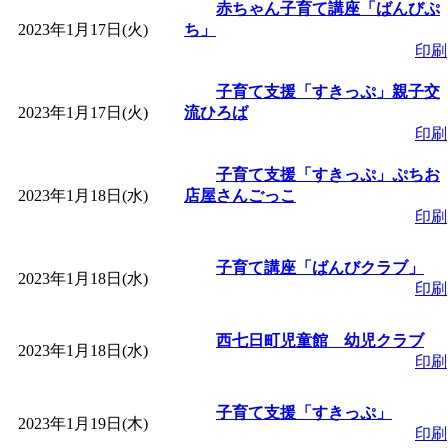
～
」 受付期間：～2026/
赤ちゃん子育て講座「ばんびぷ
2023年1月17日(火)
ち」
印刷
「
子育て交流広場「ば
子育て支援「すきっぷ」親子交
間：2026/08/10～2026/0
2023年1月17日(火)
流ひろば
印刷
「
赤ちゃん交流広場「
子育て支援「すきっぷ」ぷちお
2023年1月18日(水)
店屋さんごっこ
印刷
間：2026/08/10～2026/0
子育て講座「ばんびクラブ」
「
みなづる号乗車体験
2023年1月18日(水)
印刷
de 健康づくり」
」 受付
西七日町児童館 幼児クラブ
2023年1月18日(水)
印刷
「
堂島地区歴史ウオー
子育て支援「すきっぷ」
2023年1月19日(木)
す
」 受付期間：～2026/
印刷