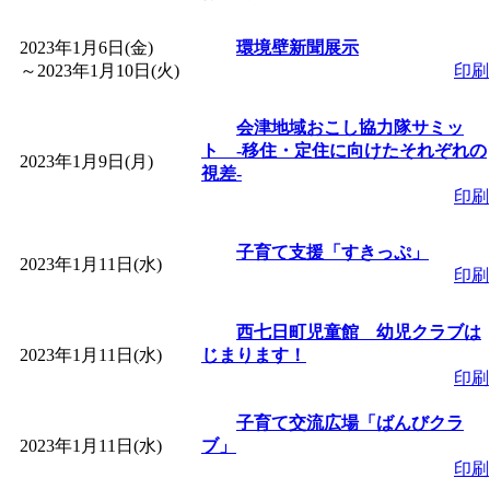
「
皆鶴姫のこびる塾～
2023年1月6日(金)
環境壁新聞展示
～
2023年1月10日(火)
印刷
～
」 受付期間：～2026/
会津地域おこし協力隊サミッ
ト ‐移住・定住に向けたそれぞれの
「
子育て講座「ばんび
2023年1月9日(月)
視差‐
印刷
2026/07/10～2026/08/2
子育て支援「すきっぷ」
2023年1月11日(水)
「
子育て交流広場「ば
印刷
間：2026/07/13～2026/0
西七日町児童館 幼児クラブは
2023年1月11日(水)
じまります！
印刷
「
子育て交流広場「ば
子育て交流広場「ばんびクラ
2023年1月11日(水)
ブ」
間：2026/08/10～2026/0
印刷