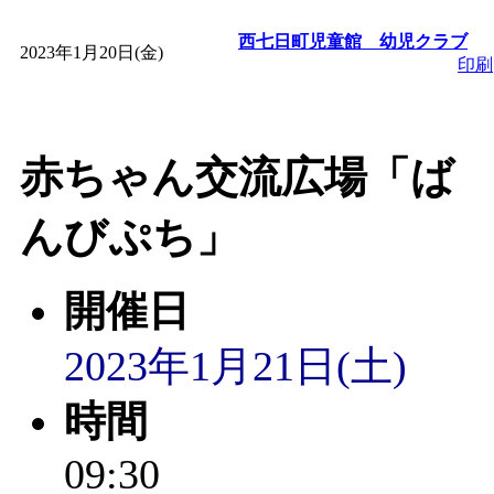
西七日町児童館 幼児クラブ
「
みなづる号乗車体験
2023年1月20日(金)
印刷
de 健康づくり」
」 受付
赤ちゃん交流広場「ば
「
皆鶴姫のこびる塾～
んびぷち」
～
」 受付期間：～2026/
「
みなづる号乗車体験
開催日
de 健康づくり」
」 受付
2023年1月21日(土)
時間
09:30