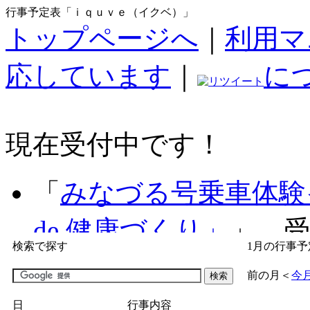
行事予定表「ｉｑｕｖｅ（イクベ）」
トップページへ
｜
利用マ
応しています
｜
に
現在受付中です！
「
みなづる号乗車体験
de 健康づくり」
」 受付
検索で探す
1月の行事予
「
子育て交流広場「ば
前の月
＜
今
間：2026/07/09～2026/0
日
行事内容