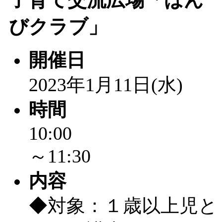
「
赤ちゃん子育て講座
びクラブ」
付期間：2026/08/10～20
開催日
「
赤ちゃん子育て講座
2023年1月11日(水)
付期間：2026/08/10～20
時間
「
まだまだ暑い！コミ
10:00
レクリエーション 障
～11:30
ットせよ！
」 受付期間：
内容
「
皆鶴姫のこびる塾～
◆対象：１歳以上児と