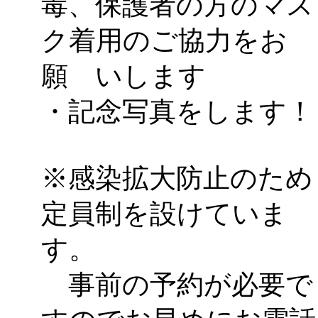
毒、保護者の方のマス
「
みなづる号乗車体験
ク着用のご協力をお
de 健康づくり」
」 受付
願 いします
・記念写真をします！
「
皆鶴姫のこびる塾～
～
」 受付期間：～2026/
※感染拡大防止のため
「
みなづる号乗車体験
定員制を設けていま
de 健康づくり」
」 受付
す。
事前の予約が必要で