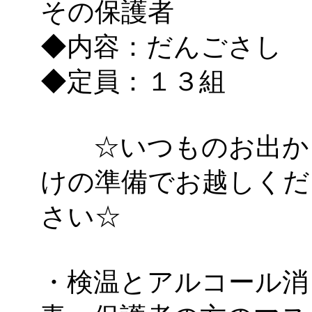
～
」 受付期間：～2026/
その保護者
◆内容：だんごさし
「
子育て交流広場「ば
◆定員：１３組
間：2026/08/10～2026/0
「
赤ちゃん交流広場「
☆いつものお出か
間：2026/08/10～2026/0
けの準備でお越しくだ
「
みなづる号乗車体験
さい☆
de 健康づくり」
」 受付
「
堂島地区歴史ウオー
・検温とアルコール消
す
」 受付期間：～2026/