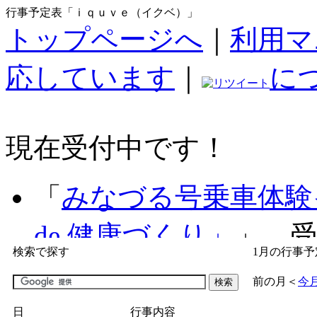
行事予定表「ｉｑｕｖｅ（イクベ）」
トップページへ
｜
利用マ
応しています
｜
に
現在受付中です！
「
みなづる号乗車体験
de 健康づくり」
」 受付
検索で探す
1月の行事予
「
子育て交流広場「ば
前の月
＜
今
間：2026/07/09～2026/0
日
行事内容