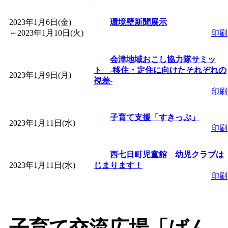
「
皆鶴姫のこびる塾～
2023年1月6日(金)
環境壁新聞展示
～
2023年1月10日(火)
印刷
～
」 受付期間：～2026/
会津地域おこし協力隊サミッ
ト ‐移住・定住に向けたそれぞれの
「
子育て講座「ばんび
2023年1月9日(月)
視差‐
印刷
2026/07/10～2026/08/2
子育て支援「すきっぷ」
2023年1月11日(水)
「
子育て交流広場「ば
印刷
間：2026/07/13～2026/0
西七日町児童館 幼児クラブは
2023年1月11日(水)
じまります！
印刷
「
子育て交流広場「ば
間：2026/08/10～2026/0
子育て交流広場「ばん