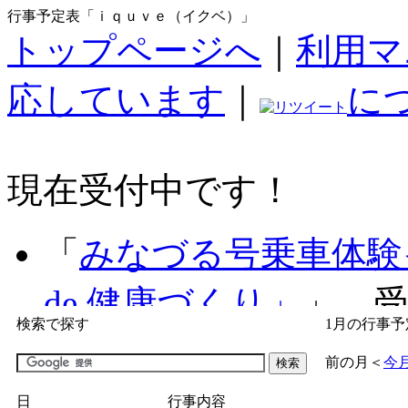
行事予定表「ｉｑｕｖｅ（イクベ）」
トップページへ
｜
利用マ
応しています
｜
に
現在受付中です！
「
みなづる号乗車体験
de 健康づくり」
」 受付
検索で探す
1月の行事予
「
子育て交流広場「ば
前の月
＜
今
間：2026/07/09～2026/0
日
行事内容