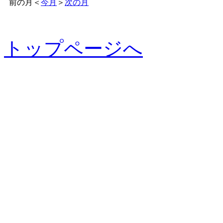
前の月
＜
今月
＞
次の月
トップページへ