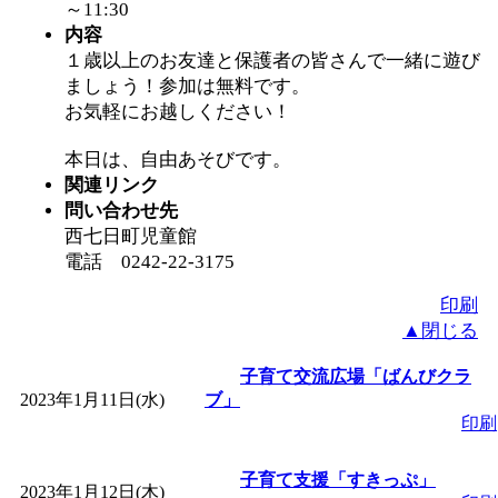
～11:30
「
赤ちゃん子育て講座
内容
１歳以上のお友達と保護者の皆さんで一緒に遊び
付期間：2026/08/10～20
ましょう！参加は無料です。
お気軽にお越しください！
「
赤ちゃん子育て講座
本日は、自由あそびです。
関連リンク
付期間：2026/08/10～20
問い合わせ先
西七日町児童館
「
まだまだ暑い！コミ
電話 0242-22-3175
印刷
レクリエーション 障
▲閉じる
子育て交流広場「ばんびクラ
ットせよ！
」 受付期間：
2023年1月11日(水)
ブ」
印刷
「
皆鶴姫のこびる塾～
子育て支援「すきっぷ」
2023年1月12日(木)