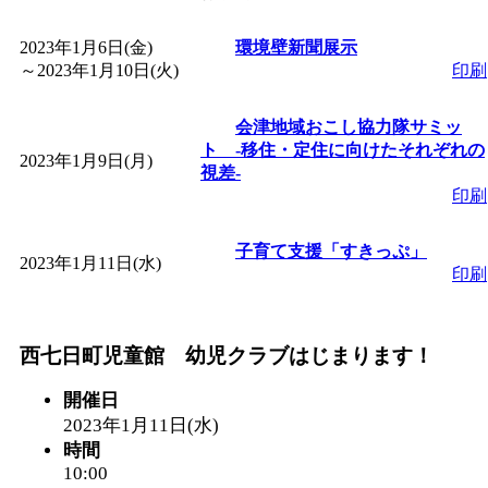
「
皆鶴姫のこびる塾～
2023年1月6日(金)
環境壁新聞展示
～
2023年1月10日(火)
印刷
～
」 受付期間：～2026/
会津地域おこし協力隊サミッ
ト ‐移住・定住に向けたそれぞれの
「
子育て講座「ばんび
2023年1月9日(月)
視差‐
印刷
2026/07/10～2026/08/2
子育て支援「すきっぷ」
2023年1月11日(水)
「
子育て交流広場「ば
印刷
間：2026/07/13～2026/0
西七日町児童館 幼児クラブはじまります！
「
子育て交流広場「ば
開催日
2023年1月11日(水)
間：2026/08/10～2026/0
時間
10:00