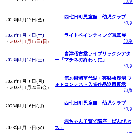
～
」 受付期間：～2026/
印刷
「
子育て交流広場「ば
西七日町児童館 幼児クラブ
2023年1月13日(金)
印刷
間：2026/08/10～2026/0
2023年1月14日(土)
ライトペインティング写真展
～
2023年1月15日(日)
印刷
「
赤ちゃん交流広場「
會津稽古堂ライブリックシアタ
2023年1月14日(土)
ー「マチネの終わりに」
間：2026/08/10～2026/0
印刷
第20回猪苗代湖・裏磐梯湖沼 フ
「
みなづる号乗車体験
2023年1月16日(月)
ォトコンテスト入賞作品巡回展示
～
2023年1月20日(金)
印刷
de 健康づくり」
」 受付
西七日町児童館 幼児クラブ
2023年1月16日(月)
印刷
「
堂島地区歴史ウオー
赤ちゃん子育て講座「ばんびぷ
2023年1月17日(火)
ち」
す
」 受付期間：～2026/