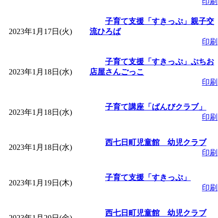
印刷
「
みなづる号乗車体験
子育て支援「すきっぷ」親子交
2023年1月17日(火)
流ひろば
印刷
de 健康づくり」
」 受付
子育て支援「すきっぷ」ぷちお
2023年1月18日(水)
「
皆鶴姫のこびる塾～
店屋さんごっこ
印刷
～
」 受付期間：～2026/
子育て講座「ばんびクラブ」
2023年1月18日(水)
印刷
「
みなづる号乗車体験
西七日町児童館 幼児クラブ
2023年1月18日(水)
de 健康づくり」
」 受付
印刷
子育て支援「すきっぷ」
2023年1月19日(木)
印刷
西七日町児童館 幼児クラブ
2023年1月20日(金)