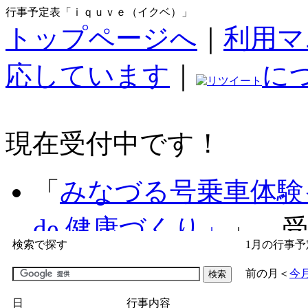
行事予定表「ｉｑｕｖｅ（イクベ）」
トップページへ
｜
利用マ
応しています
｜
に
現在受付中です！
「
みなづる号乗車体験
de 健康づくり」
」 受付
検索で探す
1月の行事予
「
子育て交流広場「ば
前の月
＜
今
間：2026/07/09～2026/0
日
行事内容