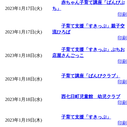
～
」 受付期間：～2026/
赤ちゃん子育て講座「ばんびぷ
2023年1月17日(火)
ち」
印刷
「
子育て交流広場「ば
子育て支援「すきっぷ」親子交
間：2026/08/10～2026/0
2023年1月17日(火)
流ひろば
印刷
「
赤ちゃん交流広場「
子育て支援「すきっぷ」ぷちお
2023年1月18日(水)
店屋さんごっこ
印刷
間：2026/08/10～2026/0
子育て講座「ばんびクラブ」
「
みなづる号乗車体験
2023年1月18日(水)
印刷
de 健康づくり」
」 受付
西七日町児童館 幼児クラブ
2023年1月18日(水)
印刷
「
堂島地区歴史ウオー
子育て支援「すきっぷ」
2023年1月19日(木)
す
」 受付期間：～2026/
印刷