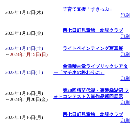
「
赤ちゃん子育て講座
子育て支援「すきっぷ」
2023年1月12日(木)
印刷
付期間：2026/08/10～20
西七日町児童館 幼児クラブ
2023年1月13日(金)
「
赤ちゃん子育て講座
印刷
2023年1月14日(土)
ライトペインティング写真展
付期間：2026/08/10～20
～
2023年1月15日(日)
印刷
會津稽古堂ライブリックシアタ
「
まだまだ暑い！コミ
2023年1月14日(土)
ー「マチネの終わりに」
印刷
レクリエーション 障
第20回猪苗代湖・裏磐梯湖沼 フ
2023年1月16日(月)
ォトコンテスト入賞作品巡回展示
ットせよ！
」 受付期間：
～
2023年1月20日(金)
印刷
西七日町児童館 幼児クラブ
「
皆鶴姫のこびる塾～
2023年1月16日(月)
印刷