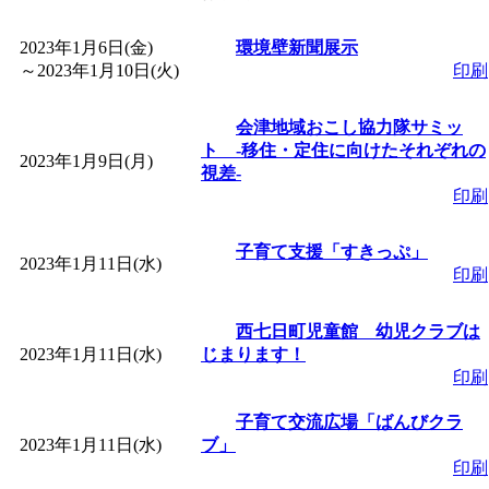
「
皆鶴姫のこびる塾～
2023年1月6日(金)
環境壁新聞展示
～
2023年1月10日(火)
印刷
～
」 受付期間：～2026/
会津地域おこし協力隊サミッ
ト ‐移住・定住に向けたそれぞれの
「
子育て講座「ばんび
2023年1月9日(月)
視差‐
印刷
2026/07/10～2026/08/2
子育て支援「すきっぷ」
2023年1月11日(水)
「
子育て交流広場「ば
印刷
間：2026/07/13～2026/0
西七日町児童館 幼児クラブは
2023年1月11日(水)
じまります！
印刷
「
子育て交流広場「ば
子育て交流広場「ばんびクラ
2023年1月11日(水)
ブ」
間：2026/08/10～2026/0
印刷