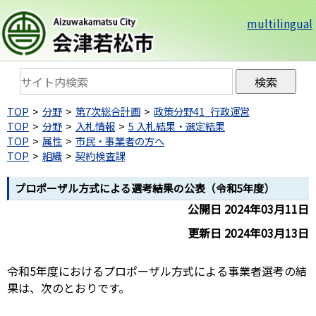
multilingual
TOP
分野
第7次総合計画
政策分野41_行政運営
TOP
分野
入札情報
5 入札結果・選定結果
TOP
属性
市民・事業者の方へ
TOP
組織
契約検査課
プロポーザル方式による選考結果の公表（令和5年度）
公開日 2024年03月11日
更新日 2024年03月13日
令和5年度におけるプロポーザル方式による事業者選考の結
果は、次のとおりです。