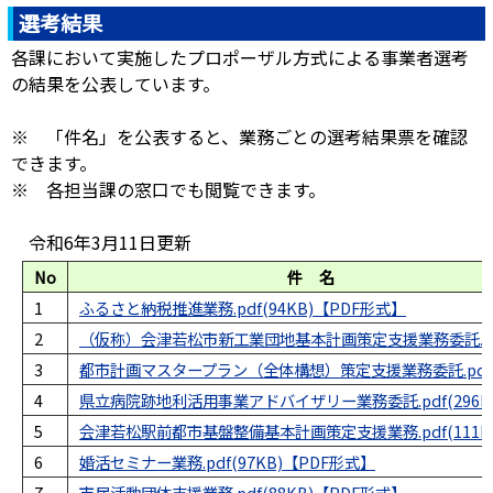
選考結果
各課において実施したプロポーザル方式による事業者選考
の結果を公表しています。
※ 「件名」を公表すると、業務ごとの選考結果票を確認
できます。
※ 各担当課の窓口でも閲覧できます。
令和6年3月11日更新
No
件 名
1
ふるさと納税推進業務.pdf(94KB)
2
（仮称）会津若松市新工業団地基本計画策定支援業務委託.pdf
3
都市計画マスタープラン（全体構想）策定支援業務委託.pdf(2
4
県立病院跡地利活用事業アドバイザリー業務委託.pdf(296K
5
会津若松駅前都市基盤整備基本計画策定支援業務.pdf(111K
6
婚活セミナー業務.pdf(97KB)
7
市民活動団体支援業務.pdf(88KB)