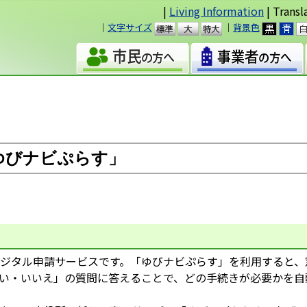
|
Living Information
| Transl
｜
文字サイズ
｜
背景色
準
大
ゆびナビぷらす」
ジタル申請サービスです。「ゆびナビぷらす」を利用すると、
い・いいえ」の質問に答えることで、どの手続きが必要かを自