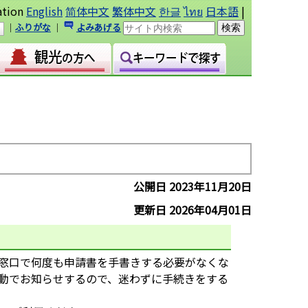
ation
English
简体中文
繁体中文
한글
ไทย
日本語
|
｜
ふりがな
｜
よみあげる
公開日 2023年11月20日
更新日 2026年04月01日
窓口で何度も申請書を手書きする必要がなくな
動でお知らせするので、迷わずに手続きをする