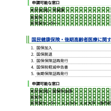
申請可能な窓口
本庁舎1階 市民課
各支所
各市民センター
国民健康保険・後期高齢者医療に関
国保加入
国保脱退
国保保険証再発行
国保税軽減申告書
後期保険証再発行
申請可能な窓口
本庁舎1階 国保年金課
各支所
各市民センター 1.2.のみ 3.は大戸・湊市