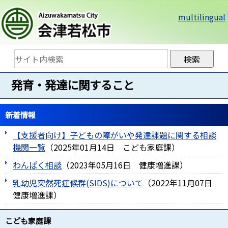
multilingual
発育・発達に関すること
新着情報
【支援者向け】子どもの障がいや発達課題に関する相談
機関一覧
（
2025年01月14日
こども家庭課
）
わんぱく相談
（
2023年05月16日
健康増進課
）
乳幼児突然死症候群(SIDS)について
（
2022年11月07日
健康増進課
）
こども家庭課