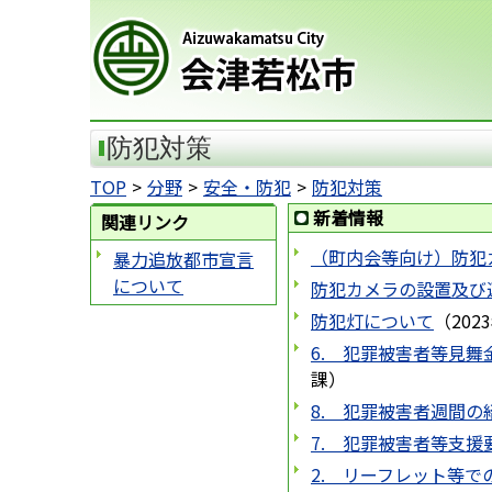
会津若松市
防犯対策
TOP
分野
安全・防犯
防犯対策
新着情報
関連リンク
（町内会等向け）防犯
暴力追放都市宣言
について
防犯カメラの設置及び
防犯灯について
（
202
6. 犯罪被害者等見
課
）
8. 犯罪被害者週間の
7. 犯罪被害者等支援
2. リーフレット等で