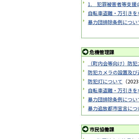
1. 犯罪被害者等支
自転車盗難・万引きを
暴力団排除条例につい
危機管理課
（町内会等向け）防犯
防犯カメラの設置及び
防犯灯について
（
202
自転車盗難・万引きを
暴力団排除条例につい
暴力追放都市宣言につ
市民協働課