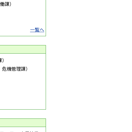
働課
）
一覧へ
課
）
危機管理課
）