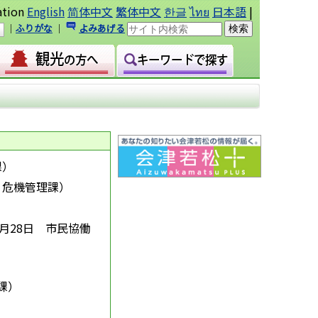
ation
English
简体中文
繁体中文
한글
ไทย
日本語
|
｜
ふりがな
｜
よみあげる
課
）
危機管理課
）
3月28日
市民協働
課
）