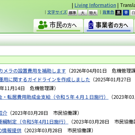
|
Living Information
| Transl
｜
文字サイズ
｜
背景色
準
大
カメラの設置費用を補助します
（
2026年04月01日
危機管理
運用に関するガイドラインを作成しました
（
2025年01月27日
3年11月14日
危機管理課
）
舞金・転居費用助成金支給（令和５年４月１日施行）
（
2023年0
紹介
（
2023年03月28日
市民協働課
）
要綱制定（令和5年4月1日施行）
（
2023年03月28日
市民協働
の情報提供
（
2023年03月28日
市民協働課
）