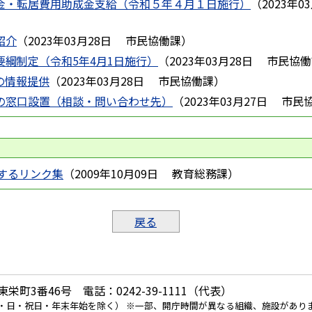
舞金・転居費用助成金支給（令和５年４月１日施行）
（
2023年0
紹介
（
2023年03月28日
市民協働課
）
要綱制定（令和5年4月1日施行）
（
2023年03月28日
市民協働
の情報提供
（
2023年03月28日
市民協働課
）
援の窓口設置（相談・問い合わせ先）
（
2023年03月27日
市民
するリンク集
（
2009年10月09日
教育総務課
）
戻る
栄町3番46号 電話：0242-39-1111（代表）
土・日・祝日・年末年始を除く） ※一部、開庁時間が異なる組織、施設があり