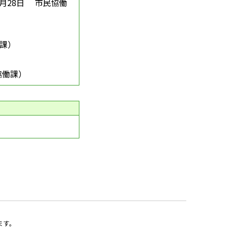
3月28日
市民協働
課
）
協働課
）
ます。