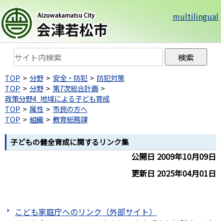
multilingual
TOP
分野
安全・防犯
防犯対策
TOP
分野
第7次総合計画
政策分野4_地域による子ども育成
TOP
属性
市民の方へ
TOP
組織
教育総務課
子どもの健全育成に関するリンク集
公開日 2009年10月09日
更新日 2025年04月01日
こども家庭庁へのリンク（外部サイト）