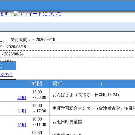
います
｜
について
」
」 受付期間：～2026/08/18
～2026/08/18
26/08/24
/08/27
定
～2026/08/28
＞
次の月
～2026/09/01
0～2026/09/07
時間
場所
0～2026/09/11
13:00
おんばさま（長福寺 日新町13-24）
ョン 障害物競争でお土産をゲットせよ！
～20:00
」 受付期間：～2026/09/13
印刷
26/09/14
15:00
生涯学習総合センター（會津稽古堂）多目
～17:30
印刷
～2026/09/15
～2026/09/28
10:00
西七日町児童館
～11:30
印刷
」
」 受付期間：～2026/09/29
09:30
2026/09/30