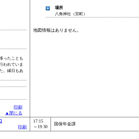
場所
八角神社（宮町）
地図情報はありません。
移ったことも
行われていま
た。縁日もあ
印刷
▲閉じる
口
17:15
国保年金課
～19:30
印刷