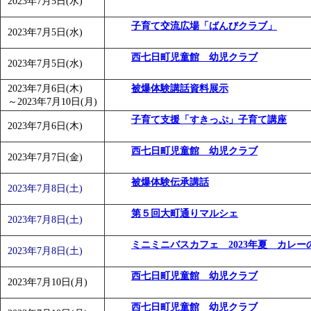
2023年7月5日(水)
「
みなづる号乗車体験イベント「おんぷーる de 健康づくり
子育て交流広場「ばんびクラブ」
「
皆鶴姫のこびる塾～山際先生の料理教室～
」 受付期間：～20
2023年7月5日(水)
「
みなづる号乗車体験イベント「おんぷーる de 健康づくり
西七日町児童館 幼児クラブ
2023年7月5日(水)
2023年7月6日(木)
被爆体験講話資料展示
～
2023年7月10日(月)
子育て支援「すきっぷ」子育て講座
2023年7月6日(木)
西七日町児童館 幼児クラブ
2023年7月7日(金)
被爆体験伝承講話
2023年7月8日(土)
第５回大町通りマルシェ
2023年7月8日(土)
ミニミニバスカフェ 2023年夏 カレー
2023年7月8日(土)
西七日町児童館 幼児クラブ
2023年7月10日(月)
西七日町児童館 幼児クラブ