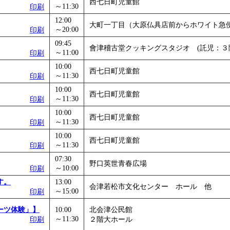
西七日町児童館
～11:30
印刷
12:00
大町一丁目（大原仏具店前からホワイト急
～20:00
印刷
09:45
會津稽古堂クッキングスタジオ (託児：３
～11:00
印刷
10:00
西七日町児童館
～11:30
印刷
10:00
西七日町児童館
～11:30
印刷
10:00
西七日町児童館
～11:30
印刷
10:00
西七日町児童館
～11:30
印刷
07:30
野口英世青春広場
～10:00
印刷
す。
13:00
会津若松市文化センター ホール 他
～15:00
印刷
ーツ体験」】
10:00
北会津公民館
～11:30
印刷
２階大ホール