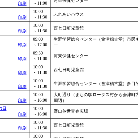
河東保健センター
～11:00
印刷
」
」 受付期間：～2026/11/05
10:00
26/11/30
ふれあいハウス
～11:30
印刷
」
」 受付期間：～2026/12/03
10:00
西七日町児童館
～11:30
印刷
09:00
生涯学習総合センター（會津稽古堂）市民
～17:00
印刷
ー
09:30
河東保健センター
～11:00
印刷
10:00
西七日町児童館
～11:30
印刷
10:00
生涯学習総合センター（會津稽古堂）多目
～11:30
印刷
10:00
大町通り（まちの駅ロータス村から会津町
～16:00
印刷
周辺）
の日
10:00
野口英世青春広場
～16:00
印刷
10:00
西七日町児童館
～11:30
印刷
10:00