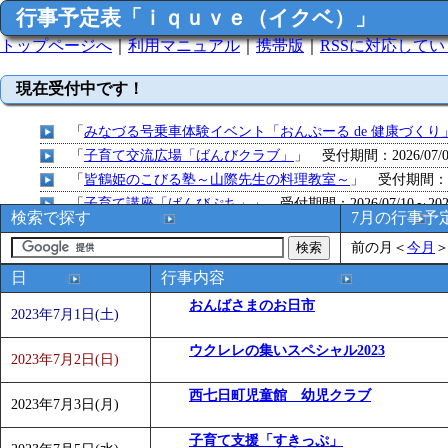
行事予定表「ｉｑｕｖｅ（イクベ）」
トップページへ
｜
利用マニュアル
｜
携帯版
｜
RSSに対応して
現在受付中です！
「
みなづる号乗車体験イベント「おんぷーる de 健康づくり
「
子育て交流広場「ばんびクラブ」
」 受付期間：2026/07/09
「
皆鶴姫のこびる塾～山際先生の料理教室～
」 受付期間：～20
「
子育て講座「ばんびぷち」
」 受付期間：2026/07/10～2026
検索で探す
7月の行事予
「
子育て交流広場「ばんびクラブ」
」 受付期間：2026/07/13
前の月
＜
今月
「
子育て交流広場「ばんびクラブ」
」 受付期間：2026/08/10
「
赤ちゃん子育て講座「ばんびぷち」
」 受付期間：2026/08/1
日
行事内容
「
赤ちゃん子育て講座「ばんびぷち」
」 受付期間：2026/08/1
おんばさまのお日市
2023年7月1日(土)
「
まだまだ暑い！コミプの夏！！第11回 水中レクリエーシ
「
皆鶴姫のこびる塾～山際先生の料理教室～
」 受付期間：～20
ウクレレの集いスペシャル2023
2023年7月2日(日)
「
子育て交流広場「ばんびクラブ」
」 受付期間：2026/08/10
「
赤ちゃん交流広場「ばんびぷち」
西七日町児童館 幼児クラブ
」 受付期間：2026/08/10
2023年7月3日(月)
「
みなづる号乗車体験イベント「おんぷーる de 健康づくり
子育て支援「すきっぷ」
「
堂島地区歴史ウオークの参加者を募集します
」 受付期間：～