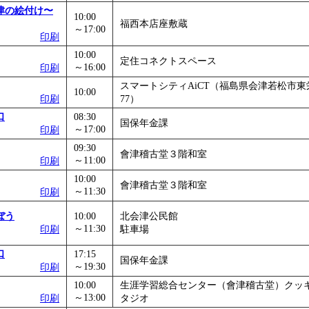
津の絵付け〜
10:00
福西本店座敷蔵
～17:00
印刷
10:00
定住コネクトスペース
～16:00
印刷
スマートシティAiCT（福島県会津若松市東栄
10:00
印刷
77）
口
08:30
国保年金課
～17:00
印刷
09:30
會津稽古堂３階和室
～11:00
印刷
10:00
會津稽古堂３階和室
～11:30
印刷
ぼう
10:00
北会津公民館
～11:30
印刷
駐車場
口
17:15
国保年金課
～19:30
印刷
10:00
生涯学習総合センター（會津稽古堂）クッ
～13:00
印刷
タジオ