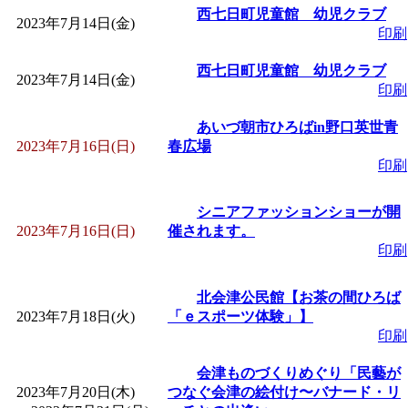
西七日町児童館 幼児クラブ
2023年7月14日(金)
印刷
「
みなづる号乗車体験
西七日町児童館 幼児クラブ
2023年7月14日(金)
de 健康づくり」
」 受付
印刷
あいづ朝市ひろばin野口英世青
「
皆鶴姫のこびる塾～
2023年7月16日(日)
春広場
印刷
～
」 受付期間：～2026/
シニアファッションショーが開
2023年7月16日(日)
催されます。
「
みなづる号乗車体験
印刷
de 健康づくり」
」 受付
北会津公民館【お茶の間ひろば
2023年7月18日(火)
「ｅスポーツ体験」】
印刷
会津ものづくりめぐり「民藝が
2023年7月20日(木)
つなぐ会津の絵付け〜バナード・リ