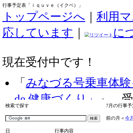
行事予定表「ｉｑｕｖｅ（イクベ）」
トップページへ
｜
利用マ
応しています
｜
に
現在受付中です！
「
みなづる号乗車体験
de 健康づくり」
」 受付
検索で探す
7月の行事予
「
子育て交流広場「ば
前の月
＜
今
間：2026/07/09～2026/0
日
行事内容