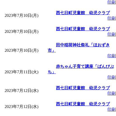
～
」 受付期間：～2026/
印刷
西七日町児童館 幼児クラブ
「
子育て交流広場「ば
2023年7月10日(月)
印刷
間：2026/08/10～2026/0
西七日町児童館 幼児クラブ
2023年7月10日(月)
印刷
「
赤ちゃん交流広場「
田中稲荷神社祭礼「ほおずき
2023年7月10日(月)
市」
印刷
間：2026/08/10～2026/0
赤ちゃん子育て講座「ばんびぷ
「
みなづる号乗車体験
2023年7月11日(火)
ち」
印刷
de 健康づくり」
」 受付
西七日町児童館 幼児クラブ
2023年7月12日(水)
印刷
「
堂島地区歴史ウオー
西七日町児童館 幼児クラブ
2023年7月12日(水)
印刷
す
」 受付期間：～2026/