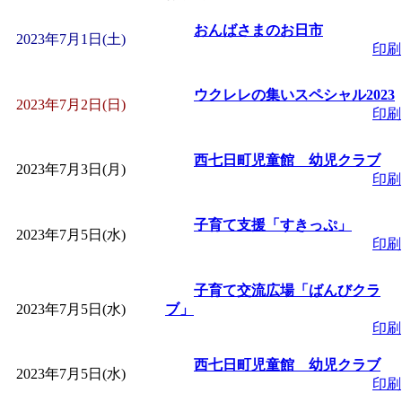
「
皆鶴姫のこびる塾～
おんばさまのお日市
2023年7月1日(土)
印刷
～
」 受付期間：～2026/
ウクレレの集いスペシャル2023
2023年7月2日(日)
印刷
「
子育て講座「ばんび
西七日町児童館 幼児クラブ
2023年7月3日(月)
2026/07/10～2026/08/2
印刷
「
子育て交流広場「ば
子育て支援「すきっぷ」
2023年7月5日(水)
印刷
間：2026/07/13～2026/0
子育て交流広場「ばんびクラ
2023年7月5日(水)
ブ」
「
子育て交流広場「ば
印刷
西七日町児童館 幼児クラブ
間：2026/08/10～2026/0
2023年7月5日(水)
印刷