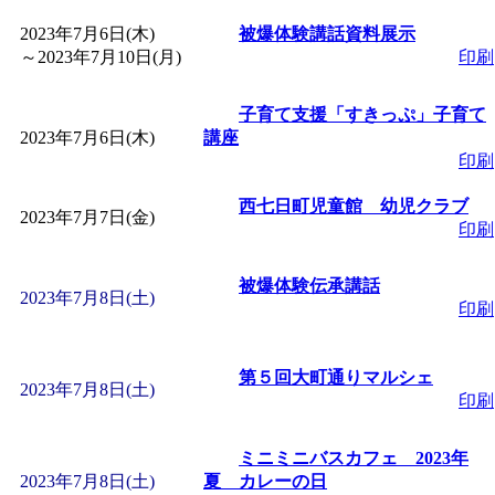
「
赤ちゃん子育て講座
2023年7月6日(木)
被爆体験講話資料展示
～
2023年7月10日(月)
印刷
付期間：2026/08/10～20
子育て支援「すきっぷ」子育て
2023年7月6日(木)
講座
「
赤ちゃん子育て講座
印刷
付期間：2026/08/10～20
西七日町児童館 幼児クラブ
2023年7月7日(金)
印刷
「
まだまだ暑い！コミ
被爆体験伝承講話
2023年7月8日(土)
印刷
レクリエーション 障
ットせよ！
第５回大町通りマルシェ
」 受付期間：
2023年7月8日(土)
印刷
「
皆鶴姫のこびる塾～
ミニミニバスカフェ 2023年
2023年7月8日(土)
夏 カレーの日