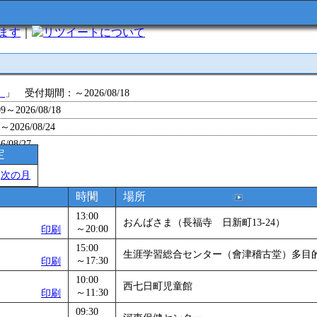
います
｜
について
」
」 受付期間：～2026/08/18
～2026/08/18
26/08/24
/08/27
定
～2026/08/28
＞
次の月
～2026/09/01
0～2026/09/07
時間
場所
0～2026/09/11
13:00
おんばさま（長福寺 日新町13-24）
ョン 障害物競争でお土産をゲットせよ！
～20:00
」 受付期間：～2026/09/13
印刷
26/09/14
15:00
生涯学習総合センター（會津稽古堂）多目
～17:30
印刷
」
」 受付期間：～2026/09/29
2026/09/30
10:00
西七日町児童館
～11:30
印刷
」
」 受付期間：～2026/11/05
09:30
26/11/30