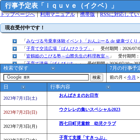
行事予定表「ｉｑｕｖｅ（イクベ）」
トップページへ
｜
利用マニュアル
｜
携帯版
｜
RSSに対応して
現在受付中です！
「
みなづる号乗車体験イベント「おんぷーる de 健康づくり
「
子育て交流広場「ばんびクラブ」
」 受付期間：2026/07/09
「
皆鶴姫のこびる塾～山際先生の料理教室～
」 受付期間：～20
「
子育て講座「ばんびぷち」
」 受付期間：2026/07/10～2026
検索で探す
7月の行事予
「
子育て交流広場「ばんびクラブ」
」 受付期間：2026/07/13
前の月
＜
今月
「
子育て交流広場「ばんびクラブ」
」 受付期間：2026/08/10
「
赤ちゃん子育て講座「ばんびぷち」
」 受付期間：2026/08/1
日
行事内容
「
赤ちゃん子育て講座「ばんびぷち」
」 受付期間：2026/08/1
おんばさまのお日市
2023年7月1日(土)
「
まだまだ暑い！コミプの夏！！第11回 水中レクリエーシ
「
皆鶴姫のこびる塾～山際先生の料理教室～
」 受付期間：～20
ウクレレの集いスペシャル2023
2023年7月2日(日)
「
みなづる号乗車体験イベント「おんぷーる de 健康づくり
「
堂島地区歴史ウオークの参加者を募集します
西七日町児童館 幼児クラブ
」 受付期間：～
2023年7月3日(月)
「
みなづる号乗車体験イベント「おんぷーる de 健康づくり
子育て支援「すきっぷ」
「
皆鶴姫のこびる塾～山際先生の料理教室～
」 受付期間：～20