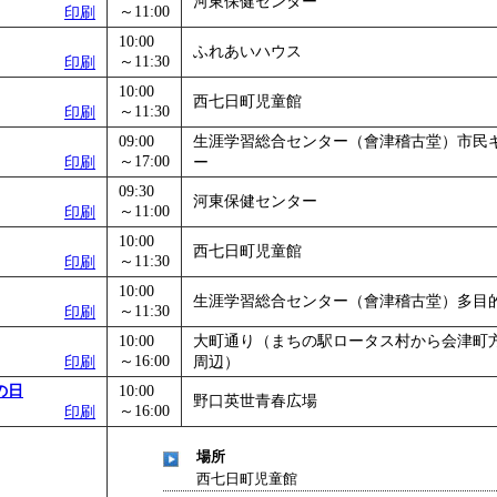
河東保健センター
～11:00
印刷
」
」 受付期間：～2026/12/03
10:00
ふれあいハウス
～11:30
印刷
10:00
西七日町児童館
～11:30
印刷
09:00
生涯学習総合センター（會津稽古堂）市民
～17:00
印刷
ー
09:30
河東保健センター
～11:00
印刷
10:00
西七日町児童館
～11:30
印刷
10:00
生涯学習総合センター（會津稽古堂）多目
～11:30
印刷
10:00
大町通り（まちの駅ロータス村から会津町
～16:00
印刷
周辺）
の日
10:00
野口英世青春広場
～16:00
印刷
場所
西七日町児童館