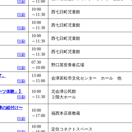
～11:00
印刷
10:00
西七日町児童館
～11:30
印刷
10:00
西七日町児童館
～11:30
印刷
10:00
西七日町児童館
～11:30
印刷
10:00
西七日町児童館
～11:30
印刷
07:30
野口英世青春広場
～10:00
印刷
す。
13:00
会津若松市文化センター ホール 他
～15:00
印刷
ーツ体験」】
10:00
北会津公民館
～11:30
印刷
２階大ホール
津の絵付け〜
10:00
福西本店座敷蔵
～17:00
印刷
10:00
定住コネクトスペース
～16:00