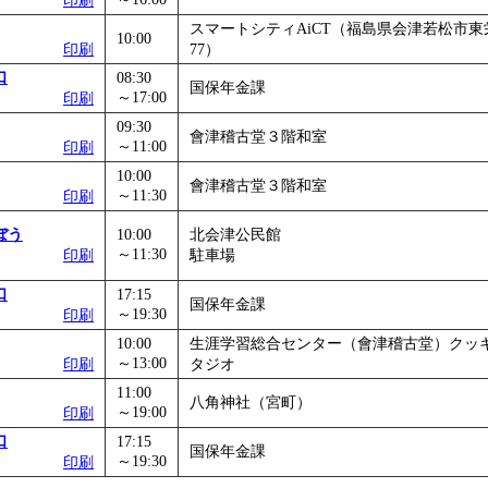
印刷
スマートシティAiCT（福島県会津若松市東栄
10:00
印刷
77）
口
08:30
国保年金課
～17:00
印刷
09:30
會津稽古堂３階和室
～11:00
印刷
10:00
會津稽古堂３階和室
～11:30
印刷
ぼう
10:00
北会津公民館
～11:30
印刷
駐車場
口
17:15
国保年金課
～19:30
印刷
10:00
生涯学習総合センター（會津稽古堂）クッ
～13:00
印刷
タジオ
11:00
八角神社（宮町）
～19:00
印刷
口
17:15
国保年金課
～19:30
印刷