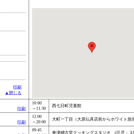
印刷
▲閉じる
10:00
西七日町児童館
～11:30
印刷
12:00
大町一丁目（大原仏具店前からホワイト急
～20:00
印刷
09:45
會津稽古堂クッキングスタジオ (託児：３