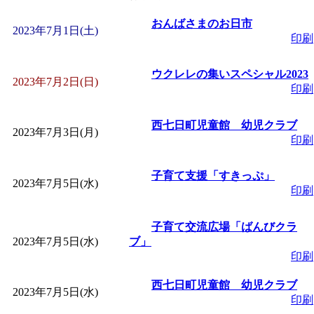
「
皆鶴姫のこびる塾～
おんばさまのお日市
2023年7月1日(土)
印刷
～
」 受付期間：～2026/
ウクレレの集いスペシャル2023
2023年7月2日(日)
印刷
「
子育て講座「ばんび
西七日町児童館 幼児クラブ
2023年7月3日(月)
2026/07/10～2026/08/2
印刷
「
子育て交流広場「ば
子育て支援「すきっぷ」
2023年7月5日(水)
印刷
間：2026/07/13～2026/0
子育て交流広場「ばんびクラ
2023年7月5日(水)
ブ」
「
子育て交流広場「ば
印刷
西七日町児童館 幼児クラブ
間：2026/08/10～2026/0
2023年7月5日(水)
印刷