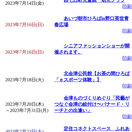
西七日町児童館 幼児クラブ
2023年7月14日(金)
印刷
あいづ朝市ひろばin野口英世青
2023年7月16日(日)
春広場
印刷
シニアファッションショーが開
2023年7月16日(日)
催されます。
印刷
北会津公民館【お茶の間ひろば
2023年7月18日(火)
「ｅスポーツ体験」】
印刷
会津ものづくりめぐり「民藝が
2023年7月20日(木)
つなぐ会津の絵付け〜バナード・リ
～
2023年7月31日(月)
ーチとの出逢い」
印刷
定住コネクトスペース ふれあ
2023年7月22日(土)