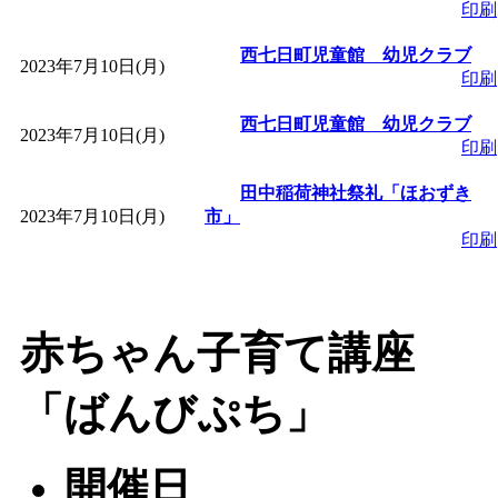
～
」 受付期間：～2026/
印刷
西七日町児童館 幼児クラブ
「
子育て交流広場「ば
2023年7月10日(月)
印刷
間：2026/08/10～2026/0
西七日町児童館 幼児クラブ
2023年7月10日(月)
印刷
「
赤ちゃん交流広場「
田中稲荷神社祭礼「ほおずき
2023年7月10日(月)
市」
印刷
間：2026/08/10～2026/0
「
みなづる号乗車体験
赤ちゃん子育て講座
de 健康づくり」
」 受付
「ばんびぷち」
「
堂島地区歴史ウオー
開催日
す
」 受付期間：～2026/