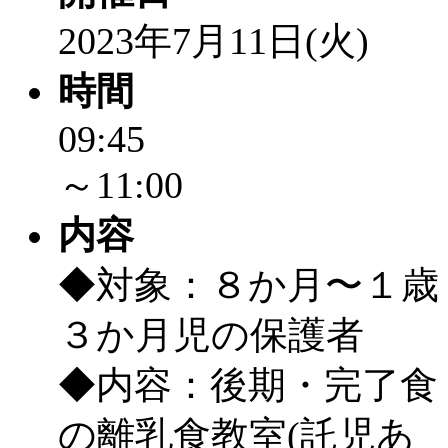
2023年7月11日(火)
「
みなづる号乗車体験
時間
de 健康づくり」
」 受付
09:45
「
皆鶴姫のこびる塾～
～11:00
～
」 受付期間：～2026/
内容
「
みなづる号乗車体験
◆対象：８か月〜１歳
de 健康づくり」
」 受付
３か月児の保護者
◆内容：後期・完了食
の離乳食教室(託児あ