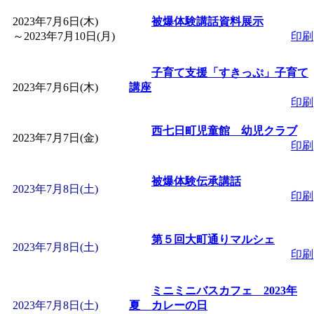
「
赤ちゃん子育て講座
2023年7月6日(木)
被爆体験講話資料展示
～
2023年7月10日(月)
印刷
付期間：2026/08/10～20
子育て支援「すきっぷ」子育て
2023年7月6日(木)
講座
「
赤ちゃん子育て講座
印刷
付期間：2026/08/10～20
西七日町児童館 幼児クラブ
2023年7月7日(金)
印刷
「
まだまだ暑い！コミ
被爆体験伝承講話
2023年7月8日(土)
印刷
レクリエーション 障
ットせよ！
第５回大町通りマルシェ
」 受付期間：
2023年7月8日(土)
印刷
「
皆鶴姫のこびる塾～
ミニミニバスカフェ 2023年
2023年7月8日(土)
夏 カレーの日