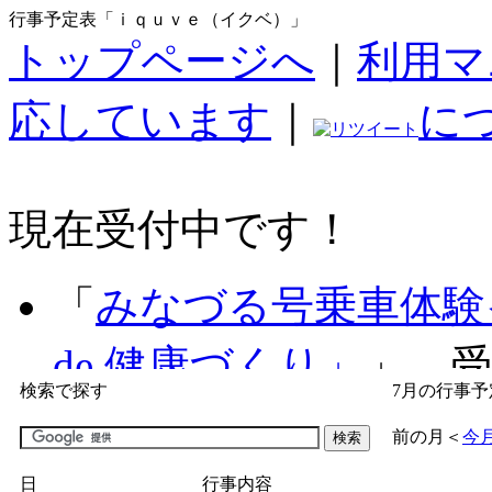
行事予定表「ｉｑｕｖｅ（イクベ）」
トップページへ
｜
利用マ
応しています
｜
に
現在受付中です！
「
みなづる号乗車体験
de 健康づくり」
」 受付
検索で探す
7月の行事予
「
子育て交流広場「ば
前の月
＜
今
間：2026/07/09～2026/0
日
行事内容