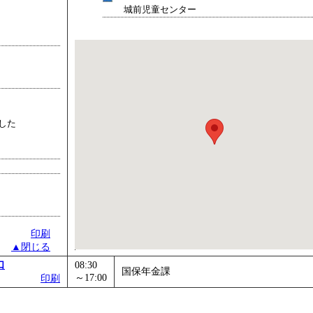
城前児童センター
した
印刷
▲閉じる
口
08:30
国保年金課
～17:00
印刷