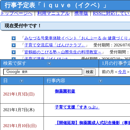
行事予定表「ｉｑｕｖｅ（イクベ）」
トップページへ
｜
利用マニュアル
｜
携帯版
｜
RSSに対応して
現在受付中です！
「
みなづる号乗車体験イベント「おんぷーる de 健康づくり
「
子育て交流広場「ばんびクラブ」
」 受付期間：2026/07/09
「
皆鶴姫のこびる塾～山際先生の料理教室～
」 受付期間：～20
「
子育て講座「ばんびぷち」
」 受付期間：2026/07/10～2026
検索で探す
1月の行事予
「
子育て交流広場「ばんびクラブ」
」 受付期間：2026/07/13
前の月
＜
今月
「
子育て交流広場「ばんびクラブ」
」 受付期間：2026/08/10
「
赤ちゃん子育て講座「ばんびぷち」
」 受付期間：2026/08/1
日
行事内容
「
まだまだ暑い！コミプの夏！！第11回 水中レクリエーシ
御薬園初釜
「
皆鶴姫のこびる塾～山際先生の料理教室～
」 受付期間：～20
2021年1月3日(日)
「
みなづる号乗車体験イベント「おんぷーる de 健康づくり
子育て支援「すきっぷ」
「
堂島地区歴史ウオークの参加者を募集します
」 受付期間：～
2021年1月7日(木)
「
みなづる号乗車体験イベント「おんぷーる de 健康づくり
「
皆鶴姫のこびる塾～山際先生の料理教室～
」 受付期間：～20
【開催延期】御薬園成人式記念撮影（事
2021年1月10日(日)
「
みなづる号乗車体験イベント「おんぷーる de 健康づくり