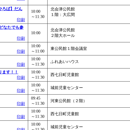
ひろば】だん
北会津公民館
10:00
１階：大広間
～11:30
印刷
どなたでも参
北会津公民館
10:00
２階大ホール
印刷
10:00
東公民館１階会議室
～11:00
印刷
10:00
ふれあいハウス
～11:30
印刷
ります！！
10:00
西七日町児童館
～11:30
印刷
10:00
城前児童センター
～11:30
印刷
09:45
河東公民館（２階）
～11:30
印刷
10:00
西七日町児童館
～11:30
印刷
10:00
城前児童センター
～11:30
印刷