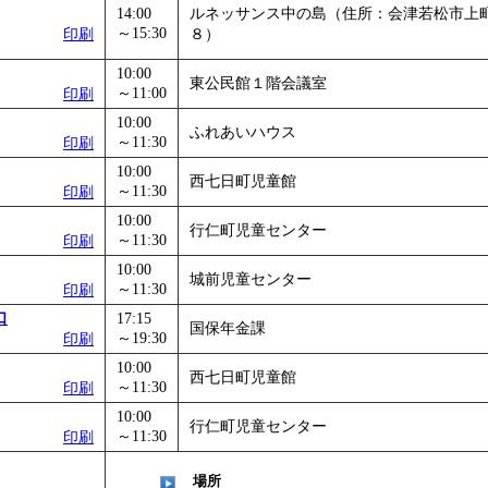
14:00
ルネッサンス中の島（住所：会津若松市上
～15:30
印刷
８）
10:00
東公民館１階会議室
～11:00
印刷
10:00
ふれあいハウス
～11:30
印刷
10:00
西七日町児童館
～11:30
印刷
10:00
行仁町児童センター
～11:30
印刷
10:00
城前児童センター
～11:30
印刷
口
17:15
国保年金課
～19:30
印刷
10:00
西七日町児童館
～11:30
印刷
10:00
行仁町児童センター
～11:30
印刷
場所