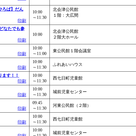
」
」 受付期間：～2026/11/05
ひろば】だん
北会津公民館
10:00
26/11/30
１階：大広間
～11:30
」
」 受付期間：～2026/12/03
印刷
どなたでも参
北会津公民館
10:00
２階大ホール
印刷
10:00
東公民館１階会議室
～11:00
印刷
10:00
ふれあいハウス
～11:30
印刷
ります！！
10:00
西七日町児童館
～11:30
印刷
10:00
城前児童センター
～11:30
印刷
09:45
河東公民館（２階）
～11:30
印刷
10:00
西七日町児童館
～11:30
印刷
10:00
城前児童センター
～11:30
印刷