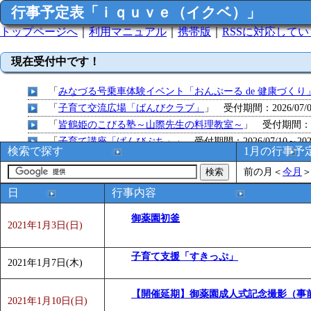
行事予定表「ｉｑｕｖｅ（イクベ）」
トップページへ
｜
利用マニュアル
｜
携帯版
｜
RSSに対応して
現在受付中です！
「
みなづる号乗車体験イベント「おんぷーる de 健康づくり
「
子育て交流広場「ばんびクラブ」
」 受付期間：2026/07/09
「
皆鶴姫のこびる塾～山際先生の料理教室～
」 受付期間：～20
「
子育て講座「ばんびぷち」
」 受付期間：2026/07/10～2026
検索で探す
1月の行事予
「
子育て交流広場「ばんびクラブ」
」 受付期間：2026/07/13
前の月
＜
今月
「
子育て交流広場「ばんびクラブ」
」 受付期間：2026/08/10
「
赤ちゃん子育て講座「ばんびぷち」
」 受付期間：2026/08/1
日
行事内容
「
赤ちゃん子育て講座「ばんびぷち」
」 受付期間：2026/08/1
御薬園初釜
「
まだまだ暑い！コミプの夏！！第11回 水中レクリエーシ
2021年1月3日(日)
「
皆鶴姫のこびる塾～山際先生の料理教室～
」 受付期間：～20
子育て支援「すきっぷ」
「
子育て交流広場「ばんびクラブ」
」 受付期間：2026/08/10
2021年1月7日(木)
「
赤ちゃん交流広場「ばんびぷち」
」 受付期間：2026/08/10
「
みなづる号乗車体験イベント「おんぷーる de 健康づくり
【開催延期】御薬園成人式記念撮影（事
2021年1月10日(日)
「
堂島地区歴史ウオークの参加者を募集します
」 受付期間：～