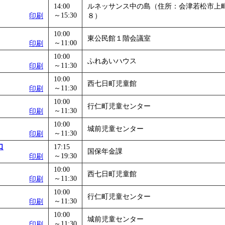
14:00
ルネッサンス中の島（住所：会津若松市上
～15:30
印刷
８）
10:00
東公民館１階会議室
～11:00
印刷
10:00
ふれあいハウス
～11:30
印刷
10:00
西七日町児童館
～11:30
印刷
10:00
行仁町児童センター
～11:30
印刷
10:00
城前児童センター
～11:30
印刷
口
17:15
国保年金課
～19:30
印刷
10:00
西七日町児童館
～11:30
印刷
10:00
行仁町児童センター
～11:30
印刷
10:00
城前児童センター
～11:30
印刷