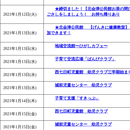
「
みなづる号乗車体験イベント「おんぷーる de 健康づくり
★締切ました！【北会津公民館お茶の間
「
皆鶴姫のこびる塾～山際先生の料理教室～
」 受付期間：～20
2021年1月12日(火)
ごさしをしましょう！ お持ち帰りあり
「
みなづる号乗車体験イベント「おんぷーる de 健康づくり
★北会津公民館 【げんきに健康教室】
2021年1月13日(水)
加できます！
地域交流館〜ひがしカフェ〜
2021年1月13日(水)
子育て交流広場「ばんびクラブ」
2021年1月13日(水)
西七日町児童館 幼児クラブ三学期始ま
2021年1月13日(水)
城前児童センター 幼児クラブ
2021年1月13日(水)
子育て支援「すきっぷ」
2021年1月14日(木)
西七日町児童館 幼児クラブ
2021年1月15日(金)
城前児童センター 幼児クラブ
2021年1月15日(金)