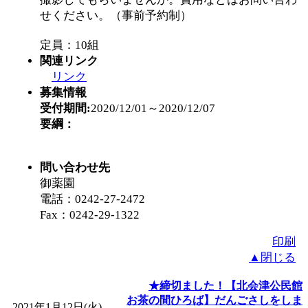
「
赤ちゃん子育て講座
せください。（事前予約制）
定員：10組
付期間：2026/08/10～20
関連リンク
リンク
「
赤ちゃん子育て講座
募集情報
受付期間:
2020/12/01～2020/12/07
付期間：2026/08/10～20
要綱：
「
まだまだ暑い！コミ
問い合わせ先
御薬園
レクリエーション 障
電話：0242-27-2472
Fax：0242-29-1322
ットせよ！
」 受付期間：
印刷
▲閉じる
「
皆鶴姫のこびる塾～
★締切ました！【北会津公民館
お茶の間ひろば】だんごさしをしま
2021年1月12日(火)