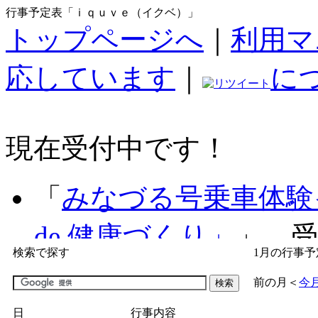
行事予定表「ｉｑｕｖｅ（イクベ）」
トップページへ
｜
利用マ
応しています
｜
に
現在受付中です！
「
みなづる号乗車体験
de 健康づくり」
」 受付
検索で探す
1月の行事予
「
子育て交流広場「ば
前の月
＜
今
間：2026/07/09～2026/0
日
行事内容