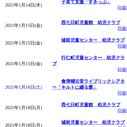
子育て支援「すきっぷ」
2021年1月14日(木)
印刷
「
みなづる号乗車体験
西七日町児童館 幼児クラブ
2021年1月15日(金)
de 健康づくり」
」 受付
印刷
城前児童センター 幼児クラブ
「
皆鶴姫のこびる塾～
2021年1月15日(金)
印刷
～
」 受付期間：～2026/
行仁町児童センター 幼児クラ
2021年1月15日(金)
ブ
印刷
「
みなづる号乗車体験
會津稽古堂ライブリックシアタ
2021年1月16日(土)
ー「キルトに綴る愛」
de 健康づくり」
」 受付
印刷
西七日町児童館 幼児クラブ
2021年1月18日(月)
印刷
城前児童センター 幼児クラブ
2021年1月18日(月)