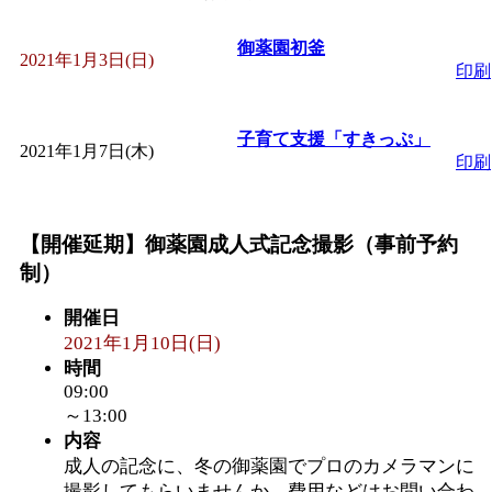
「
皆鶴姫のこびる塾～
御薬園初釜
2021年1月3日(日)
印刷
～
」 受付期間：～2026/
子育て支援「すきっぷ」
2021年1月7日(木)
「
子育て講座「ばんび
印刷
2026/07/10～2026/08/2
【開催延期】御薬園成人式記念撮影（事前予約
制）
「
子育て交流広場「ば
開催日
間：2026/07/13～2026/0
2021年1月10日(日)
時間
09:00
「
子育て交流広場「ば
～13:00
内容
間：2026/08/10～2026/0
成人の記念に、冬の御薬園でプロのカメラマンに
撮影してもらいませんか。費用などはお問い合わ