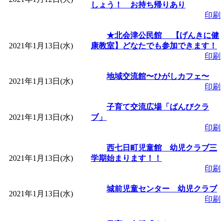
～
」 受付期間：～2026/
しょう！ お持ち帰りあり
印刷
「
子育て交流広場「ば
★北会津公民館 【げんきに健
2021年1月13日(水)
康教室】どなたでも参加できます！
間：2026/08/10～2026/0
印刷
地域交流館〜ひがしカフェ〜
「
赤ちゃん交流広場「
2021年1月13日(水)
印刷
子育て交流広場「ばんびクラ
間：2026/08/10～2026/0
2021年1月13日(水)
ブ」
印刷
「
みなづる号乗車体験
西七日町児童館 幼児クラブ三
2021年1月13日(水)
学期始まります！！
de 健康づくり」
」 受付
印刷
「
堂島地区歴史ウオー
城前児童センター 幼児クラブ
2021年1月13日(水)
印刷
す
」 受付期間：～2026/