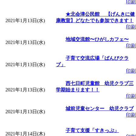
印刷
「
子育て交流広場「ば
★北会津公民館 【げんきに健
2021年1月13日(水)
康教室】どなたでも参加できます！
間：2026/08/10～2026/0
印刷
「
赤ちゃん子育て講座
地域交流館〜ひがしカフェ〜
2021年1月13日(水)
印刷
付期間：2026/08/10～20
子育て交流広場「ばんびクラ
2021年1月13日(水)
ブ」
「
赤ちゃん子育て講座
印刷
西七日町児童館 幼児クラブ三
付期間：2026/08/10～20
2021年1月13日(水)
学期始まります！！
印刷
「
まだまだ暑い！コミ
城前児童センター 幼児クラブ
2021年1月13日(水)
印刷
レクリエーション 障
子育て支援「すきっぷ」
2021年1月14日(木)