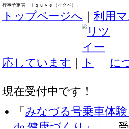
行事予定表「ｉｑｕｖｅ（イクベ）」
トップページへ
｜
利用マ
応しています
｜
に
現在受付中です！
「
みなづる号乗車体験
de 健康づくり」
」 受付