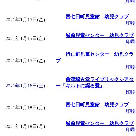
ットせよ！
」 受付期間：
印刷
西七日町児童館 幼児クラブ
「
皆鶴姫のこびる塾～
2021年1月15日(金)
印刷
～
」 受付期間：～2026/
城前児童センター 幼児クラブ
2021年1月15日(金)
印刷
「
子育て交流広場「ば
行仁町児童センター 幼児クラ
2021年1月15日(金)
ブ
間：2026/08/10～2026/0
印刷
會津稽古堂ライブリックシアタ
「
赤ちゃん交流広場「
2021年1月16日(土)
ー「キルトに綴る愛」
印刷
間：2026/08/10～2026/0
西七日町児童館 幼児クラブ
2021年1月18日(月)
印刷
「
みなづる号乗車体験
城前児童センター 幼児クラブ
2021年1月18日(月)
印刷
de 健康づくり」
」 受付