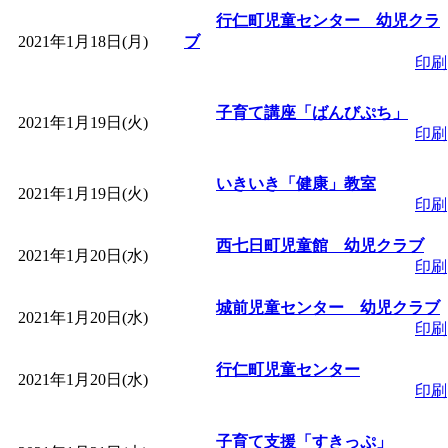
行仁町児童センター 幼児クラ
「
堂島地区歴史ウオー
2021年1月18日(月)
ブ
印刷
す
」 受付期間：～2026/
子育て講座「ばんびぷち」
2021年1月19日(火)
印刷
「
みなづる号乗車体験
いきいき「健康」教室
2021年1月19日(火)
de 健康づくり」
」 受付
印刷
西七日町児童館 幼児クラブ
2021年1月20日(水)
「
皆鶴姫のこびる塾～
印刷
城前児童センター 幼児クラブ
～
」 受付期間：～2026/
2021年1月20日(水)
印刷
「
みなづる号乗車体験
行仁町児童センター
2021年1月20日(水)
印刷
de 健康づくり」
」 受付
子育て支援「すきっぷ」