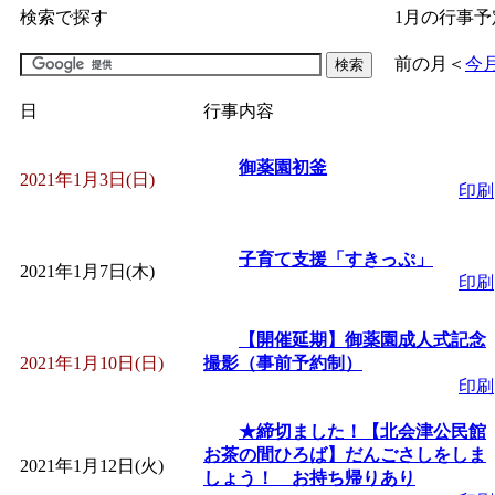
検索で探す
1月の行事予
「
子育て交流広場「ば
前の月
＜
今
間：2026/07/09～2026/0
日
行事内容
「
皆鶴姫のこびる塾～
御薬園初釜
2021年1月3日(日)
印刷
～
」 受付期間：～2026/
子育て支援「すきっぷ」
2021年1月7日(木)
「
子育て講座「ばんび
印刷
2026/07/10～2026/08/2
【開催延期】御薬園成人式記念
2021年1月10日(日)
撮影（事前予約制）
印刷
「
子育て交流広場「ば
★締切ました！【北会津公民館
間：2026/07/13～2026/0
お茶の間ひろば】だんごさしをしま
2021年1月12日(火)
しょう！ お持ち帰りあり