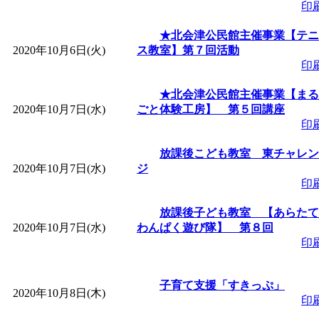
ットせよ！
」 受付期間：
印
★北会津公民館主催事業【テニ
「
皆鶴姫のこびる塾～
2020年10月6日(火)
ス教室】第７回活動
印
～
」 受付期間：～2026/
★北会津公民館主催事業【まる
2020年10月7日(水)
ごと体験工房】 第５回講座
「
子育て交流広場「ば
印
放課後こども教室 東チャレン
間：2026/08/10～2026/0
2020年10月7日(水)
ジ
印
「
赤ちゃん交流広場「
放課後子ども教室 【あらたて
2020年10月7日(水)
わんぱく遊び隊】 第８回
間：2026/08/10～2026/0
印
「
みなづる号乗車体験
子育て支援「すきっぷ」
2020年10月8日(木)
印
de 健康づくり」
」 受付