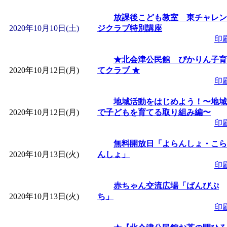
放課後こども教室 東チャレン
「
堂島地区歴史ウオー
2020年10月10日(土)
ジクラブ特別講座
印
す
」 受付期間：～2026/
★北会津公民館 ぴかりん子育
2020年10月12日(月)
てクラブ ★
「
みなづる号乗車体験
印
地域活動をはじめよう！〜地域
de 健康づくり」
」 受付
2020年10月12日(月)
で子どもを育てる取り組み編〜
印
「
皆鶴姫のこびる塾～
無料開放日「よらんしょ・こら
2020年10月13日(火)
んしょ」
～
」 受付期間：～2026/
印
「
みなづる号乗車体験
赤ちゃん交流広場「ばんびぷ
2020年10月13日(火)
ち」
印
de 健康づくり」
」 受付