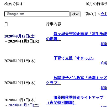
検索で探す
10月の行事
「
子育て交流広場「ば
前の月
＜
今
間：2026/07/09～2026/0
日
行事内容
「
皆鶴姫のこびる塾～
鶴ヶ城天守閣企画展「蒲生氏郷
2020年9月12日(土)
の影響」
～
2020年11月3日(火)
印
～
」 受付期間：～2026/
子育て支援「すきっぷ」
「
子育て講座「ばんび
2020年10月1日(木)
印
2026/07/10～2026/08/2
放課後子ども教室「学園キッズ
2020年10月1日(木)
クラブ」
「
子育て交流広場「ば
印
御薬園秋季特別ライトアップ
間：2026/07/13～2026/0
2020年10月1日(木)
（夜間特別開園）
～
2020年10月3日(土)