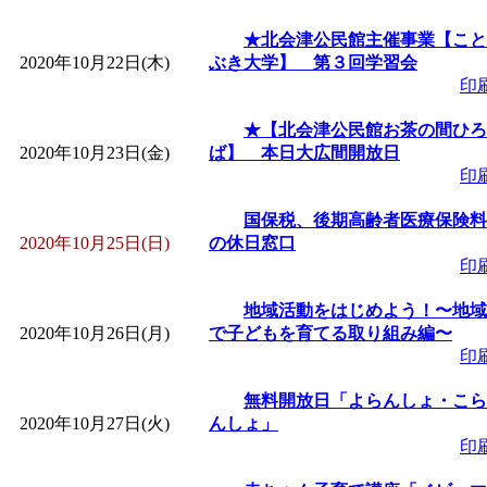
★北会津公民館主催事業【こと
2020年10月22日(木)
ぶき大学】 第３回学習会
印
★【北会津公民館お茶の間ひろ
2020年10月23日(金)
ば】 本日大広間開放日
印
国保税、後期高齢者医療保険料
2020年10月25日(日)
の休日窓口
印
地域活動をはじめよう！〜地域
2020年10月26日(月)
で子どもを育てる取り組み編〜
印
無料開放日「よらんしょ・こら
2020年10月27日(火)
んしょ」
印