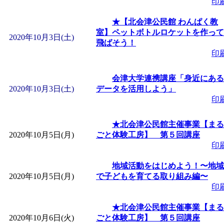
印
「
子育て交流広場「ば
★【北会津公民館 わんぱく教
室】ペットボトルロケットを作って
間：2026/08/10～2026/0
2020年10月3日(土)
飛ばそう！
印
「
赤ちゃん子育て講座
会津大学連携講座「身近にある
2020年10月3日(土)
データを活用しよう」
付期間：2026/08/10～20
印
「
赤ちゃん子育て講座
★北会津公民館主催事業【まる
2020年10月5日(月)
ごと体験工房】 第５回講座
付期間：2026/08/10～20
印
地域活動をはじめよう！〜地域
「
まだまだ暑い！コミ
2020年10月5日(月)
で子どもを育てる取り組み編〜
印
レクリエーション 障
★北会津公民館主催事業【まる
2020年10月6日(火)
ごと体験工房】 第５回講座