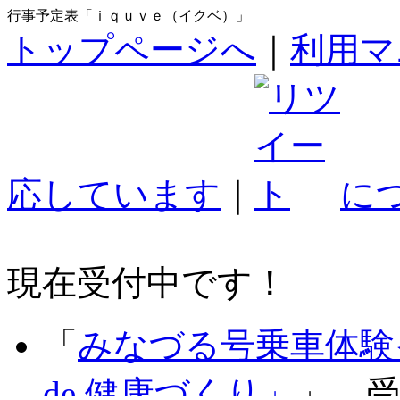
行事予定表「ｉｑｕｖｅ（イクベ）」
トップページへ
｜
利用マ
応しています
｜
に
現在受付中です！
「
みなづる号乗車体験
de 健康づくり」
」 受付