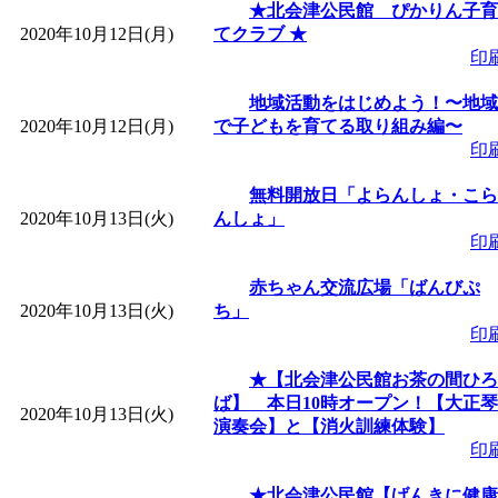
★北会津公民館 ぴかりん子育
2020年10月12日(月)
てクラブ ★
「
みなづる号乗車体験
印
地域活動をはじめよう！〜地域
de 健康づくり」
」 受付
2020年10月12日(月)
で子どもを育てる取り組み編〜
印
「
皆鶴姫のこびる塾～
無料開放日「よらんしょ・こら
2020年10月13日(火)
んしょ」
～
」 受付期間：～2026/
印
「
みなづる号乗車体験
赤ちゃん交流広場「ばんびぷ
2020年10月13日(火)
ち」
印
de 健康づくり」
」 受付
★【北会津公民館お茶の間ひろ
ば】 本日10時オープン！【大正琴
2020年10月13日(火)
演奏会】と【消火訓練体験】
印
★北会津公民館【げんきに健康