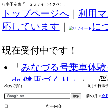
行事予定表「ｉｑｕｖｅ（イクベ）」
トップページへ
｜
利用マ
応しています
｜
に
現在受付中です！
「
みなづる号乗車体験
de 健康づくり」
」 受付
検索で探す
10月の行事
「
子育て交流広場「ば
前の月
＜
今
間：2026/07/09～2026/0
日
行事内容