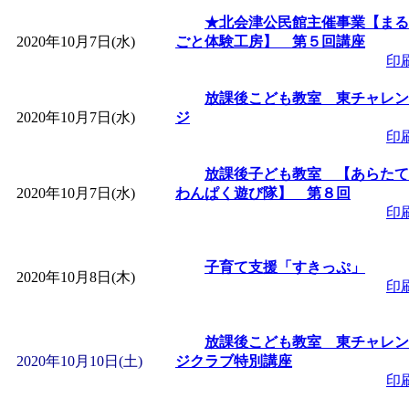
～
」 受付期間：～2026/
★北会津公民館主催事業【まる
2020年10月7日(水)
ごと体験工房】 第５回講座
「
子育て交流広場「ば
印
放課後こども教室 東チャレン
間：2026/08/10～2026/0
2020年10月7日(水)
ジ
印
「
赤ちゃん交流広場「
放課後子ども教室 【あらたて
2020年10月7日(水)
わんぱく遊び隊】 第８回
間：2026/08/10～2026/0
印
「
みなづる号乗車体験
子育て支援「すきっぷ」
2020年10月8日(木)
印
de 健康づくり」
」 受付
放課後こども教室 東チャレン
「
堂島地区歴史ウオー
2020年10月10日(土)
ジクラブ特別講座
印
す
」 受付期間：～2026/