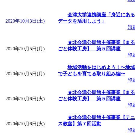
「
赤ちゃん子育て講座
会津大学連携講座「身近にある
2020年10月3日(土)
データを活用しよう」
付期間：2026/08/10～20
印
「
赤ちゃん子育て講座
★北会津公民館主催事業【まる
2020年10月5日(月)
ごと体験工房】 第５回講座
付期間：2026/08/10～20
印
地域活動をはじめよう！〜地域
「
まだまだ暑い！コミ
2020年10月5日(月)
で子どもを育てる取り組み編〜
印
レクリエーション 障
★北会津公民館主催事業【まる
2020年10月6日(火)
ごと体験工房】 第５回講座
ットせよ！
」 受付期間：
印
★北会津公民館主催事業【テニ
「
皆鶴姫のこびる塾～
2020年10月6日(火)
ス教室】第７回活動
印