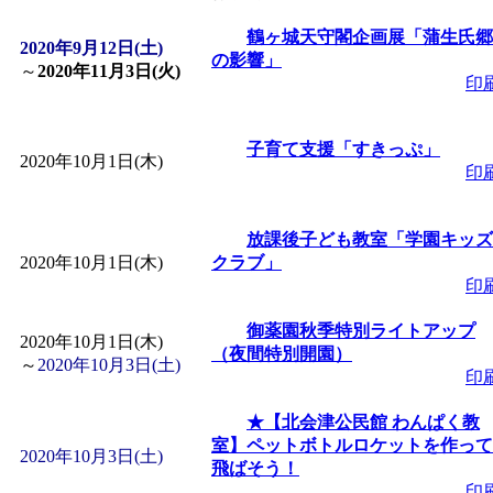
「
皆鶴姫のこびる塾～
鶴ヶ城天守閣企画展「蒲生氏郷
2020年9月12日(土)
の影響」
～
2020年11月3日(火)
印
～
」 受付期間：～2026/
子育て支援「すきっぷ」
「
子育て講座「ばんび
2020年10月1日(木)
印
2026/07/10～2026/08/2
放課後子ども教室「学園キッズ
2020年10月1日(木)
クラブ」
「
子育て交流広場「ば
印
御薬園秋季特別ライトアップ
間：2026/07/13～2026/0
2020年10月1日(木)
（夜間特別開園）
～
2020年10月3日(土)
印
「
子育て交流広場「ば
★【北会津公民館 わんぱく教
室】ペットボトルロケットを作って
間：2026/08/10～2026/0
2020年10月3日(土)
飛ばそう！
印