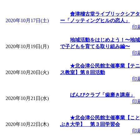
會津稽古堂ライブリックシアタ
2020年10月17日(土)
ー「ノッティングヒルの恋人」
印
地域活動をはじめよう！〜地域
2020年10月19日(月)
で子どもを育てる取り組み編〜
印
★北会津公民館主催事業【テニ
2020年10月20日(火)
ス教室】第８回活動
印
ばんびクラブ「歯磨き講座」
2020年10月21日(水)
印
★北会津公民館主催事業【こと
2020年10月22日(木)
ぶき大学】 第３回学習会
印