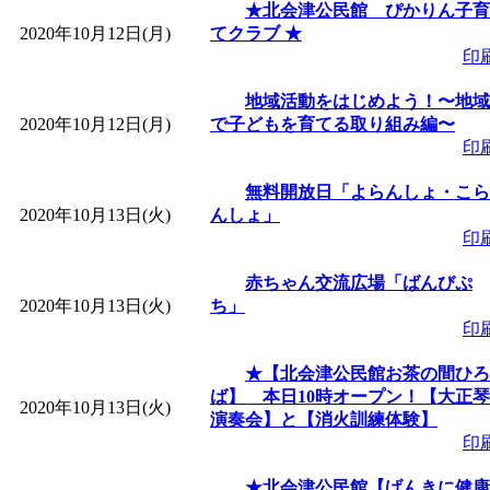
★北会津公民館 ぴかりん子育
2020年10月12日(月)
てクラブ ★
「
みなづる号乗車体験
印
地域活動をはじめよう！〜地域
de 健康づくり」
」 受付
2020年10月12日(月)
で子どもを育てる取り組み編〜
印
「
皆鶴姫のこびる塾～
無料開放日「よらんしょ・こら
2020年10月13日(火)
んしょ」
～
」 受付期間：～2026/
印
「
みなづる号乗車体験
赤ちゃん交流広場「ばんびぷ
2020年10月13日(火)
ち」
印
de 健康づくり」
」 受付
★【北会津公民館お茶の間ひろ
ば】 本日10時オープン！【大正琴
2020年10月13日(火)
演奏会】と【消火訓練体験】
印
★北会津公民館【げんきに健康