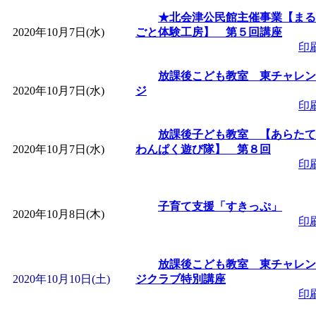
～
」 受付期間：～2026/
★北会津公民館主催事業【まる
2020年10月7日(水)
ごと体験工房】 第５回講座
「
子育て交流広場「ば
印
放課後こども教室 東チャレン
間：2026/08/10～2026/0
2020年10月7日(水)
ジ
印
「
赤ちゃん交流広場「
放課後子ども教室 【あらたて
2020年10月7日(水)
わんぱく遊び隊】 第８回
間：2026/08/10～2026/0
印
「
みなづる号乗車体験
子育て支援「すきっぷ」
2020年10月8日(木)
印
de 健康づくり」
」 受付
放課後こども教室 東チャレン
「
堂島地区歴史ウオー
2020年10月10日(土)
ジクラブ特別講座
印
す
」 受付期間：～2026/