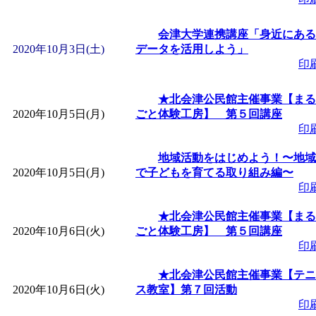
「
赤ちゃん子育て講座
会津大学連携講座「身近にある
2020年10月3日(土)
データを活用しよう」
付期間：2026/08/10～20
印
「
赤ちゃん子育て講座
★北会津公民館主催事業【まる
2020年10月5日(月)
ごと体験工房】 第５回講座
付期間：2026/08/10～20
印
地域活動をはじめよう！〜地域
「
まだまだ暑い！コミ
2020年10月5日(月)
で子どもを育てる取り組み編〜
印
レクリエーション 障
★北会津公民館主催事業【まる
2020年10月6日(火)
ごと体験工房】 第５回講座
ットせよ！
」 受付期間：
印
★北会津公民館主催事業【テニ
「
皆鶴姫のこびる塾～
2020年10月6日(火)
ス教室】第７回活動
印