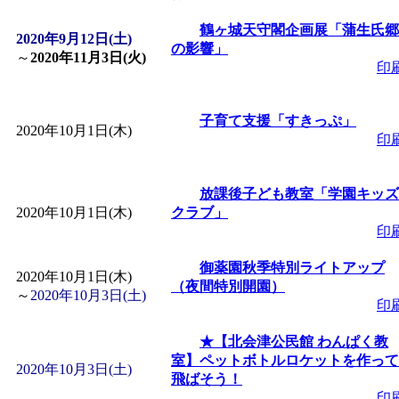
「
皆鶴姫のこびる塾～
鶴ヶ城天守閣企画展「蒲生氏郷
2020年9月12日(土)
の影響」
～
2020年11月3日(火)
印
～
」 受付期間：～2026/
子育て支援「すきっぷ」
「
子育て講座「ばんび
2020年10月1日(木)
印
2026/07/10～2026/08/2
放課後子ども教室「学園キッズ
2020年10月1日(木)
クラブ」
「
子育て交流広場「ば
印
御薬園秋季特別ライトアップ
間：2026/07/13～2026/0
2020年10月1日(木)
（夜間特別開園）
～
2020年10月3日(土)
印
「
子育て交流広場「ば
★【北会津公民館 わんぱく教
室】ペットボトルロケットを作って
間：2026/08/10～2026/0
2020年10月3日(土)
飛ばそう！
印