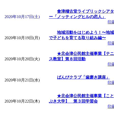
會津稽古堂ライブリックシアタ
2020年10月17日(土)
ー「ノッティングヒルの恋人」
印
地域活動をはじめよう！〜地域
2020年10月19日(月)
で子どもを育てる取り組み編〜
印
★北会津公民館主催事業【テニ
2020年10月20日(火)
ス教室】第８回活動
印
ばんびクラブ「歯磨き講座」
2020年10月21日(水)
印
★北会津公民館主催事業【こと
2020年10月22日(木)
ぶき大学】 第３回学習会
印