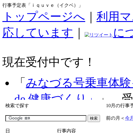
行事予定表「ｉｑｕｖｅ（イクベ）」
トップページへ
｜
利用マ
応しています
｜
に
現在受付中です！
「
みなづる号乗車体験
de 健康づくり」
」 受付
検索で探す
10月の行事
「
子育て交流広場「ば
前の月
＜
今
間：2026/07/09～2026/0
日
行事内容