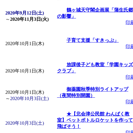
「
皆鶴姫のこびる塾～
鶴ヶ城天守閣企画展「蒲生氏郷
2020年9月12日(土)
の影響」
～
2020年11月3日(火)
印
～
」 受付期間：～2026/
子育て支援「すきっぷ」
「
子育て講座「ばんび
2020年10月1日(木)
印
2026/07/10～2026/08/2
放課後子ども教室「学園キッズ
2020年10月1日(木)
クラブ」
「
子育て交流広場「ば
印
御薬園秋季特別ライトアップ
間：2026/07/13～2026/0
2020年10月1日(木)
（夜間特別開園）
～
2020年10月3日(土)
印
「
子育て交流広場「ば
★【北会津公民館 わんぱく教
室】ペットボトルロケットを作って
間：2026/08/10～2026/0
2020年10月3日(土)
飛ばそう！
印