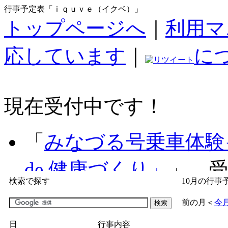
行事予定表「ｉｑｕｖｅ（イクベ）」
トップページへ
｜
利用マ
応しています
｜
に
現在受付中です！
「
みなづる号乗車体験
de 健康づくり」
」 受付
検索で探す
10月の行事
「
子育て交流広場「ば
前の月
＜
今
間：2026/07/09～2026/0
日
行事内容