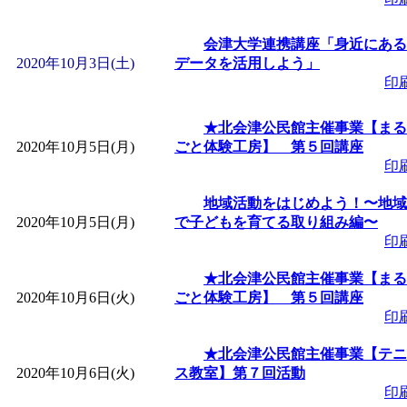
「
赤ちゃん子育て講座
会津大学連携講座「身近にある
2020年10月3日(土)
データを活用しよう」
付期間：2026/08/10～20
印
「
赤ちゃん子育て講座
★北会津公民館主催事業【まる
2020年10月5日(月)
ごと体験工房】 第５回講座
付期間：2026/08/10～20
印
地域活動をはじめよう！〜地域
「
まだまだ暑い！コミ
2020年10月5日(月)
で子どもを育てる取り組み編〜
印
レクリエーション 障
★北会津公民館主催事業【まる
2020年10月6日(火)
ごと体験工房】 第５回講座
ットせよ！
」 受付期間：
印
★北会津公民館主催事業【テニ
「
皆鶴姫のこびる塾～
2020年10月6日(火)
ス教室】第７回活動
印