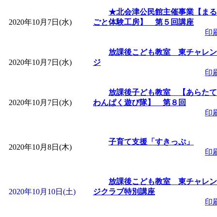
～
」 受付期間：～2026/
★北会津公民館主催事業【まる
2020年10月7日(水)
ごと体験工房】 第５回講座
「
みなづる号乗車体験
印
放課後こども教室 東チャレン
de 健康づくり」
」 受付
2020年10月7日(水)
ジ
印
「
堂島地区歴史ウオー
放課後子ども教室 【あらたて
2020年10月7日(水)
わんぱく遊び隊】 第８回
す
」 受付期間：～2026/
印
「
みなづる号乗車体験
子育て支援「すきっぷ」
2020年10月8日(木)
印
de 健康づくり」
」 受付
放課後こども教室 東チャレン
「
皆鶴姫のこびる塾～
2020年10月10日(土)
ジクラブ特別講座
印
～
」 受付期間：～2026/