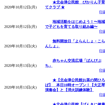
★北会津公民館 ぴかりん子育
2020年10月12日(月)
てクラブ ★
「
みなづる号乗車体験
印
地域活動をはじめよう！〜地域
de 健康づくり」
」 受付
2020年10月12日(月)
で子どもを育てる取り組み編〜
印
無料開放日「よらんしょ・こら
2020年10月13日(火)
んしょ」
印
赤ちゃん交流広場「ばんびぷ
2020年10月13日(火)
ち」
印
★【北会津公民館お茶の間ひろ
ば】 本日10時オープン！【大正琴
2020年10月13日(火)
演奏会】と【消火訓練体験】
印
★北会津公民館【げんきに健康