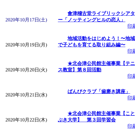
會津稽古堂ライブリックシアタ
2020年10月17日(土)
ー「ノッティングヒルの恋人」
印
地域活動をはじめよう！〜地域
2020年10月19日(月)
で子どもを育てる取り組み編〜
印
★北会津公民館主催事業【テニ
2020年10月20日(火)
ス教室】第８回活動
印
ばんびクラブ「歯磨き講座」
2020年10月21日(水)
印
★北会津公民館主催事業【こと
2020年10月22日(木)
ぶき大学】 第３回学習会
印