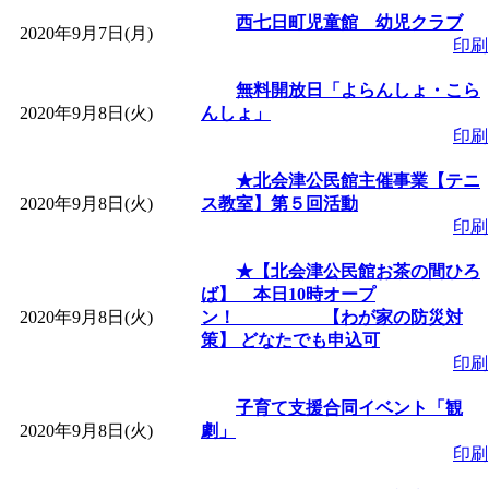
「
赤ちゃん子育て講座
西七日町児童館 幼児クラブ
2020年9月7日(月)
印刷
付期間：2026/08/10～20
無料開放日「よらんしょ・こら
2020年9月8日(火)
んしょ」
印刷
「
赤ちゃん子育て講座
★北会津公民館主催事業【テニ
付期間：2026/08/10～20
2020年9月8日(火)
ス教室】第５回活動
印刷
「
まだまだ暑い！コミ
★【北会津公民館お茶の間ひろ
ば】 本日10時オープ
レクリエーション 障
2020年9月8日(火)
ン！ 【わが家の防災対
策】 どなたでも申込可
印刷
ットせよ！
」 受付期間：
子育て支援合同イベント「観
2020年9月8日(火)
劇」
「
皆鶴姫のこびる塾～
印刷