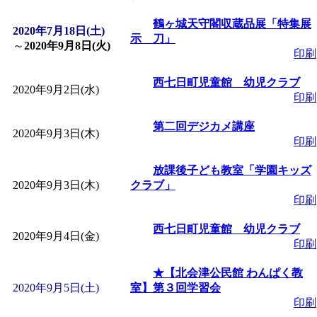
「
皆鶴姫のこびる塾～
鶴ヶ城天守閣収蔵品展「特集展
2020年7月18日(土)
示 刀」
～
2020年9月8日(火)
印刷
～
」 受付期間：～2026/
西七日町児童館 幼児クラブ
2020年9月2日(水)
印刷
「
子育て講座「ばんび
第二回デジカメ講座
2020年9月3日(木)
2026/07/10～2026/08/2
印刷
放課後子ども教室「学園キッズ
「
子育て交流広場「ば
2020年9月3日(木)
クラブ」
印刷
間：2026/07/13～2026/0
西七日町児童館 幼児クラブ
2020年9月4日(金)
印刷
「
子育て交流広場「ば
★【北会津公民館 わんぱく教
2020年9月5日(土)
室】第３回学習会
間：2026/08/10～2026/0
印刷