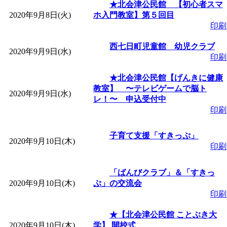
～
」 受付期間：～2026/
★北会津公民館 【初心者スマ
2020年9月8日(火)
ホ入門教室】第５回目
印刷
「
みなづる号乗車体験
西七日町児童館 幼児クラブ
2020年9月9日(水)
de 健康づくり」
」 受付
印刷
★北会津公民館【げんきに健康
「
堂島地区歴史ウオー
教室】 〜テレビゲームで脳ト
2020年9月9日(水)
レ！〜 申込受付中
印刷
す
」 受付期間：～2026/
子育て支援「すきっぷ」
「
みなづる号乗車体験
2020年9月10日(木)
印刷
de 健康づくり」
」 受付
「ばんびクラブ」＆「すきっ
2020年9月10日(木)
ぷ」の交流会
「
皆鶴姫のこびる塾～
印刷
★【北会津公民館 ことぶき大
～
」 受付期間：～2026/
2020年9月10日(木)
学】 開校式