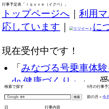
行事予定表「ｉｑｕｖｅ（イクベ）」
トップページへ
｜
利用マ
応しています
｜
に
現在受付中です！
「
みなづる号乗車体験
de 健康づくり」
」 受付
検索で探す
9月の行事予
「
子育て交流広場「ば
前の月
＜
今
間：2026/07/09～2026/0
日
行事内容