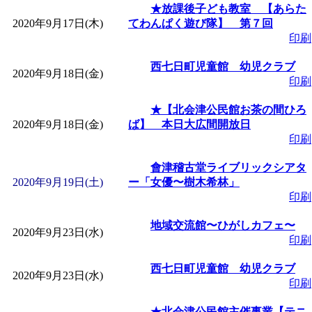
★放課後子ども教室 【あらた
2020年9月17日(木)
てわんぱく遊び隊】 第７回
印刷
西七日町児童館 幼児クラブ
2020年9月18日(金)
印刷
★【北会津公民館お茶の間ひろ
2020年9月18日(金)
ば】 本日大広間開放日
印刷
會津稽古堂ライブリックシアタ
2020年9月19日(土)
ー「女優〜樹木希林」
印刷
地域交流館〜ひがしカフェ〜
2020年9月23日(水)
印刷
西七日町児童館 幼児クラブ
2020年9月23日(水)
印刷
★北会津公民館主催事業【テニ