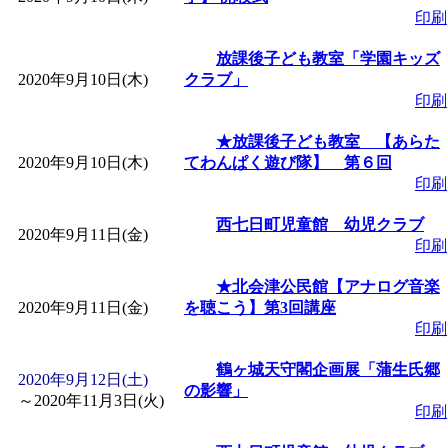
印刷
「
みなづる号乗車体験
放課後子ども教室「学園キッズ
2020年9月10日(木)
クラブ」
de 健康づくり」
」 受付
印刷
★放課後子ども教室 【あらた
2020年9月10日(木)
てわんぱく遊び隊】 第６回
印刷
西七日町児童館 幼児クラブ
2020年9月11日(金)
印刷
★北会津公民館【アナログ音楽
2020年9月11日(金)
を聴こう】第3回講座
印刷
鶴ヶ城天守閣企画展「蒲生氏郷
2020年9月12日(土)
の影響」
～
2020年11月3日(火)
印刷