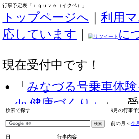
行事予定表「ｉｑｕｖｅ（イクベ）」
トップページへ
｜
利用マ
応しています
｜
に
現在受付中です！
「
みなづる号乗車体験
de 健康づくり」
」 受付
検索で探す
9月の行事予
「
子育て交流広場「ば
前の月
＜
今
間：2026/07/09～2026/0
日
行事内容