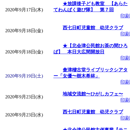
★放課後子ども教室 【あらた
2020年9月17日(木)
てわんぱく遊び隊】 第７回
印刷
西七日町児童館 幼児クラブ
2020年9月18日(金)
印刷
★【北会津公民館お茶の間ひろ
2020年9月18日(金)
ば】 本日大広間開放日
印刷
會津稽古堂ライブリックシアタ
2020年9月19日(土)
ー「女優〜樹木希林」
印刷
地域交流館〜ひがしカフェ〜
2020年9月23日(水)
印刷
西七日町児童館 幼児クラブ
2020年9月23日(水)
印刷
★北会津公民館主催事業【テニ