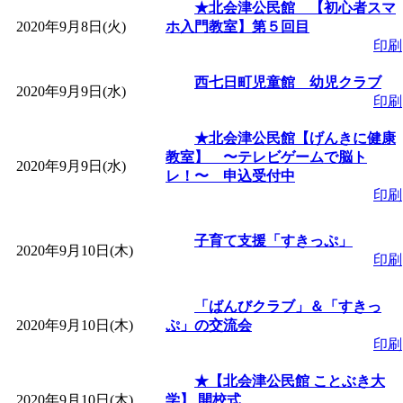
～
」 受付期間：～2026/
★北会津公民館 【初心者スマ
2020年9月8日(火)
ホ入門教室】第５回目
印刷
「
子育て交流広場「ば
西七日町児童館 幼児クラブ
2020年9月9日(水)
間：2026/08/10～2026/0
印刷
★北会津公民館【げんきに健康
「
赤ちゃん交流広場「
教室】 〜テレビゲームで脳ト
2020年9月9日(水)
レ！〜 申込受付中
印刷
間：2026/08/10～2026/0
子育て支援「すきっぷ」
「
みなづる号乗車体験
2020年9月10日(木)
印刷
de 健康づくり」
」 受付
「ばんびクラブ」＆「すきっ
2020年9月10日(木)
ぷ」の交流会
「
堂島地区歴史ウオー
印刷
★【北会津公民館 ことぶき大
す
」 受付期間：～2026/
2020年9月10日(木)
学】 開校式