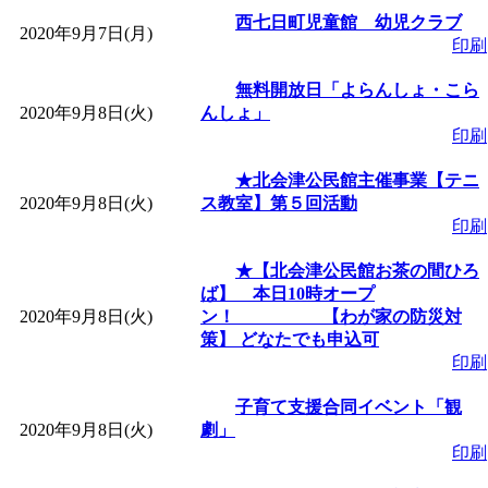
「
赤ちゃん子育て講座
西七日町児童館 幼児クラブ
2020年9月7日(月)
印刷
付期間：2026/08/10～20
無料開放日「よらんしょ・こら
2020年9月8日(火)
んしょ」
印刷
「
赤ちゃん子育て講座
★北会津公民館主催事業【テニ
付期間：2026/08/10～20
2020年9月8日(火)
ス教室】第５回活動
印刷
「
まだまだ暑い！コミ
★【北会津公民館お茶の間ひろ
ば】 本日10時オープ
レクリエーション 障
2020年9月8日(火)
ン！ 【わが家の防災対
策】 どなたでも申込可
印刷
ットせよ！
」 受付期間：
子育て支援合同イベント「観
2020年9月8日(火)
劇」
「
皆鶴姫のこびる塾～
印刷