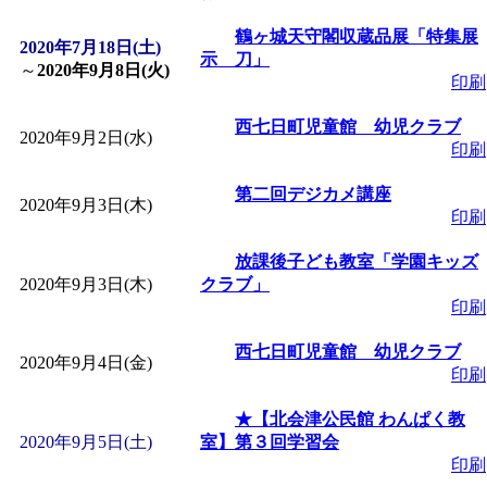
「
皆鶴姫のこびる塾～
鶴ヶ城天守閣収蔵品展「特集展
2020年7月18日(土)
示 刀」
～
2020年9月8日(火)
印刷
～
」 受付期間：～2026/
西七日町児童館 幼児クラブ
2020年9月2日(水)
印刷
「
子育て講座「ばんび
第二回デジカメ講座
2020年9月3日(木)
2026/07/10～2026/08/2
印刷
放課後子ども教室「学園キッズ
「
子育て交流広場「ば
2020年9月3日(木)
クラブ」
印刷
間：2026/07/13～2026/0
西七日町児童館 幼児クラブ
2020年9月4日(金)
印刷
「
子育て交流広場「ば
★【北会津公民館 わんぱく教
2020年9月5日(土)
室】第３回学習会
間：2026/08/10～2026/0
印刷