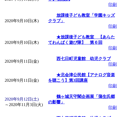
印刷
「
みなづる号乗車体験
放課後子ども教室「学園キッズ
2020年9月10日(木)
クラブ」
de 健康づくり」
」 受付
印刷
★放課後子ども教室 【あらた
「
皆鶴姫のこびる塾～
2020年9月10日(木)
てわんぱく遊び隊】 第６回
印刷
～
」 受付期間：～2026/
西七日町児童館 幼児クラブ
2020年9月11日(金)
印刷
「
みなづる号乗車体験
★北会津公民館【アナログ音楽
2020年9月11日(金)
を聴こう】第3回講座
de 健康づくり」
」 受付
印刷
鶴ヶ城天守閣企画展「蒲生氏郷
2020年9月12日(土)
の影響」
～
2020年11月3日(火)
印刷