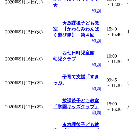
2020年9月14日(月)
～12:00
★
印刷
★放課後子ども教
室 【かわなみわんぱ
15:40
2020年9月15日(火)
～16:40
く遊び隊】 第４回
印刷
西七日町児童館
10:00
2020年9月16日(水)
幼児クラブ
～11:30
印刷
子育て支援「すき
09:45
2020年9月17日(木)
っぷ」
～11:30
印刷
放課後子ども教室
15:00
2020年9月17日(木)
「学園キッズクラブ」
～16:30
印刷
★放課後子ども教