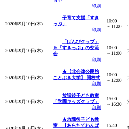
印刷
「
みなづる号乗車体験
子育て支援「すき
10:00
2020年9月10日(木)
っぷ」
～11:00
de 健康づくり」
」 受付
印刷
「ばんびクラブ」
「
皆鶴姫のこびる塾～
＆「すきっぷ」の交流
10:00
2020年9月10日(木)
～11:00
会
～
」 受付期間：～2026/
印刷
★【北会津公民館
「
みなづる号乗車体験
10:00
2020年9月10日(木)
ことぶき大学】 開校式
～12:00
印刷
de 健康づくり」
」 受付
放課後子ども教室
15:00
2020年9月10日(木)
「学園キッズクラブ」
～16:30
印刷
★放課後子ども教
室 【あらたてわんぱ
15:40
2020年9月10日(木)