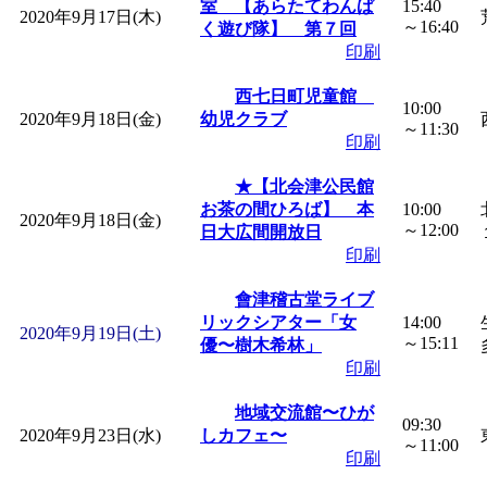
室 【あらたてわんぱ
15:40
2020年9月17日(木)
～16:40
く遊び隊】 第７回
印刷
西七日町児童館
10:00
2020年9月18日(金)
幼児クラブ
～11:30
印刷
★【北会津公民館
お茶の間ひろば】 本
10:00
2020年9月18日(金)
～12:00
日大広間開放日
印刷
會津稽古堂ライブ
リックシアター「女
14:00
2020年9月19日(土)
～15:11
優〜樹木希林」
印刷
地域交流館〜ひが
09:30
2020年9月23日(水)
しカフェ〜
～11:00
印刷