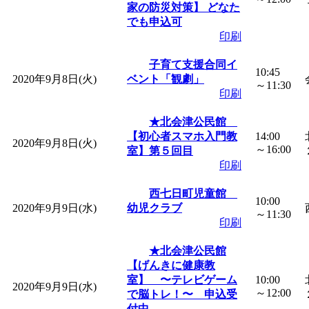
～
」 受付期間：～2026/
家の防災対策】 どなた
でも申込可
印刷
「
子育て交流広場「ば
子育て支援合同イ
10:45
間：2026/08/10～2026/0
2020年9月8日(火)
ベント「観劇」
～11:30
印刷
「
赤ちゃん交流広場「
★北会津公民館
【初心者スマホ入門教
14:00
2020年9月8日(火)
～16:00
間：2026/08/10～2026/0
室】第５回目
印刷
「
みなづる号乗車体験
西七日町児童館
10:00
2020年9月9日(水)
幼児クラブ
～11:30
印刷
de 健康づくり」
」 受付
★北会津公民館
「
堂島地区歴史ウオー
【げんきに健康教
室】 〜テレビゲーム
10:00
2020年9月9日(水)
～12:00
で脳トレ！〜 申込受
す
」 受付期間：～2026/
付中