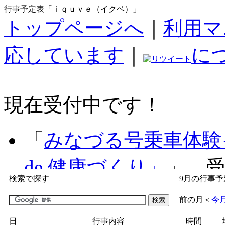
行事予定表「ｉｑｕｖｅ（イクベ）」
トップページへ
｜
利用マ
応しています
｜
に
現在受付中です！
「
みなづる号乗車体験
de 健康づくり」
」 受付
検索で探す
9月の行事予
「
子育て交流広場「ば
前の月
＜
今
間：2026/07/09～2026/0
日
行事内容
時間