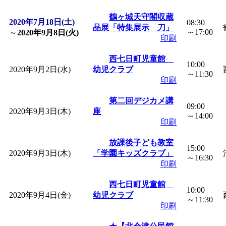
「
皆鶴姫のこびる塾～
鶴ヶ城天守閣収蔵
2020年7月18日(土)
08:30
品展「特集展示 刀」
～17:00
～
2020年9月8日(火)
印刷
～
」 受付期間：～2026/
西七日町児童館
10:00
2020年9月2日(水)
幼児クラブ
「
子育て講座「ばんび
～11:30
印刷
2026/07/10～2026/08/2
第二回デジカメ講
09:00
2020年9月3日(木)
座
～14:00
印刷
「
子育て交流広場「ば
放課後子ども教室
15:00
2020年9月3日(木)
間：2026/07/13～2026/0
「学園キッズクラブ」
～16:30
印刷
「
子育て交流広場「ば
西七日町児童館
10:00
2020年9月4日(金)
幼児クラブ
～11:30
印刷
間：2026/08/10～2026/0