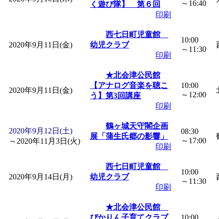
～16:40
く遊び隊】 第６回
印刷
西七日町児童館
10:00
2020年9月11日(金)
幼児クラブ
～11:30
印刷
★北会津公民館
【アナログ音楽を聴こ
10:00
2020年9月11日(金)
～12:00
う】第3回講座
印刷
鶴ヶ城天守閣企画
2020年9月12日(土)
08:30
展「蒲生氏郷の影響」
～17:00
～
2020年11月3日(火)
印刷
西七日町児童館
10:00
2020年9月14日(月)
幼児クラブ
～11:30
印刷
★北会津公民館
ぴかりん子育てクラブ
10:00