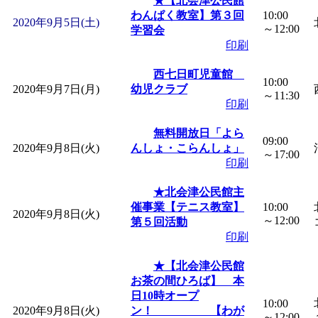
★【北会津公民館
「
赤ちゃん子育て講座
わんぱく教室】第３回
10:00
2020年9月5日(土)
～12:00
学習会
印刷
付期間：2026/08/10～20
西七日町児童館
10:00
2020年9月7日(月)
「
赤ちゃん子育て講座
幼児クラブ
～11:30
印刷
付期間：2026/08/10～20
無料開放日「よら
09:00
2020年9月8日(火)
んしょ・こらんしょ」
～17:00
印刷
「
まだまだ暑い！コミ
★北会津公民館主
レクリエーション 障
催事業【テニス教室】
10:00
2020年9月8日(火)
～12:00
第５回活動
印刷
ットせよ！
」 受付期間：
★【北会津公民館
「
皆鶴姫のこびる塾～
お茶の間ひろば】 本
日10時オープ
10:00
2020年9月8日(火)
ン！ 【わが
～12:00