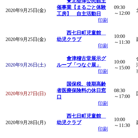
★北会津公民館主
催事業【まるごと体験
09:30
2020年9月25日(金)
～12:00
工房】 自主活動日
印刷
西七日町児童館
10:00
2020年9月25日(金)
幼児クラブ
～11:30
印刷
會津稽古堂展示グ
10:00
2020年9月26日(土)
ループ「つなぐ展」
～15:00
印刷
国保税、後期高齢
者医療保険料の休日窓
08:30
2020年9月27日(日)
～17:00
口
印刷
西七日町児童館
10:00
2020年9月28日(月)
幼児クラブ
～11:30
印刷