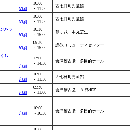
10:00
」
」 受付期間：～2026/11/05
西七日町児童館
～11:30
印刷
26/11/30
10:00
西七日町児童館
」
」 受付期間：～2026/12/03
～11:30
印刷
ンバラ
10:30
鶴ヶ城 本丸芝生
～15:00
印刷
09:30
謹教コミュニティセンター
～15:00
印刷
くし
13:00
會津稽古堂 多目的ホール
～14:30
印刷
10:00
西七日町児童館
～11:30
印刷
09:30
會津稽古堂 ３階和室
～11:00
印刷
10:00
會津稽古堂 多目的ホール
～16:30
印刷
10:00