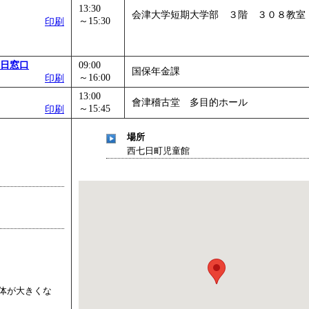
13:30
会津大学短期大学部 ３階 ３０８教室
～15:30
印刷
日窓口
09:00
国保年金課
～16:00
印刷
13:00
會津稽古堂 多目的ホール
～15:45
印刷
場所
西七日町児童館
！
体が大きくな