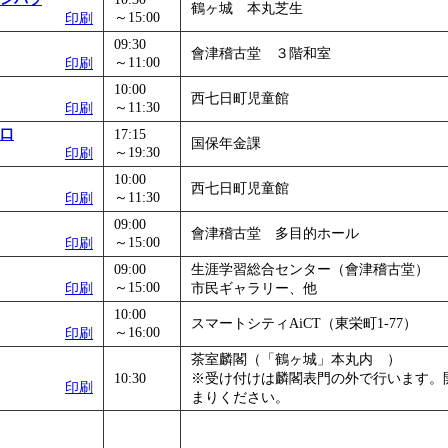
鶴ヶ城 本丸芝生
～15:00
印刷
09:30
會津稽古堂 ３階和室
～11:00
印刷
10:00
西七日町児童館
～11:30
印刷
口
17:15
国保年金課
～19:30
印刷
10:00
西七日町児童館
～11:30
印刷
09:00
會津稽古堂 多目的ホール
～15:00
印刷
09:00
生涯学習総合センター（會津稽古堂）
～15:00
印刷
市民ギャラリー、他
10:00
スマートシティAiCT（東栄町1-77）
～16:00
印刷
茶室麟閣（「鶴ヶ城」本丸内 ）
10:30
※受け付けは麟閣表門の外で行います。
印刷
まりください。