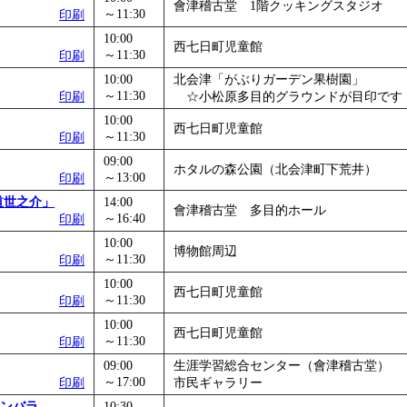
會津稽古堂 1階クッキングスタジオ
～11:30
印刷
10:00
西七日町児童館
～11:30
印刷
10:00
北会津「がぶりガーデン果樹園」
～11:30
印刷
☆小松原多目的グラウンドが目印です
10:00
西七日町児童館
～11:30
印刷
09:00
ホタルの森公園（北会津町下荒井）
～13:00
印刷
道世之介」
14:00
會津稽古堂 多目的ホール
～16:40
印刷
10:00
博物館周辺
～11:30
印刷
10:00
西七日町児童館
～11:30
印刷
10:00
西七日町児童館
～11:30
印刷
09:00
生涯学習総合センター（會津稽古堂）
～17:00
印刷
市民ギャラリー
ンバラ
10:30