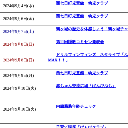
西七日町児童館 幼児クラブ
「
みなづる号乗車体験イベント「おんぷーる de 健康づくり
2024年9月4日(水)
「
皆鶴姫のこびる塾～山際先生の料理教室～
」 受付期間：～20
西七日町児童館 幼児クラブ
2024年9月6日(金)
「
みなづる号乗車体験イベント「おんぷーる de 健康づくり
鶴ヶ城の歴史を体感しよう！鶴ヶ城チャ
2024年9月7日(土)
第11回謹教コミセン発表会
2024年9月8日(日)
ドリルフィンフィンズ ネタライブ「ふ
2024年9月8日(日)
MAX！！」
西七日町児童館 幼児クラブ
2024年9月9日(月)
赤ちゃん交流広場「ばんびぷち」
2024年9月10日(火)
内臓脂肪年齢チェック
2024年9月10日(火)
子育て講座「ばんびクラブ」