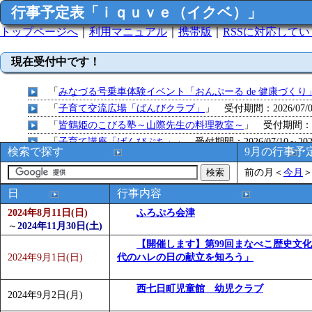
行事予定表「ｉｑｕｖｅ（イクベ）」
トップページへ
｜
利用マニュアル
｜
携帯版
｜
RSSに対応して
現在受付中です！
「
みなづる号乗車体験イベント「おんぷーる de 健康づくり
「
子育て交流広場「ばんびクラブ」
」 受付期間：2026/07/09
「
皆鶴姫のこびる塾～山際先生の料理教室～
」 受付期間：～20
「
子育て講座「ばんびぷち」
」 受付期間：2026/07/10～2026
検索で探す
9月の行事予
「
子育て交流広場「ばんびクラブ」
」 受付期間：2026/07/13
前の月
＜
今月
「
子育て交流広場「ばんびクラブ」
」 受付期間：2026/08/10
「
赤ちゃん子育て講座「ばんびぷち」
」 受付期間：2026/08/1
日
行事内容
「
赤ちゃん子育て講座「ばんびぷち」
」 受付期間：2026/08/1
2024年8月11日(日)
ふろぷろ会津
「
まだまだ暑い！コミプの夏！！第11回 水中レクリエーシ
～
2024年11月30日(土)
「
皆鶴姫のこびる塾～山際先生の料理教室～
」 受付期間：～20
【開催します】第99回まなべこ歴史文
2024年9月1日(日)
代のハレの日の献立を知ろう」
「
子育て交流広場「ばんびクラブ」
」 受付期間：2026/08/10
「
赤ちゃん交流広場「ばんびぷち」
」 受付期間：2026/08/10
西七日町児童館 幼児クラブ
「
みなづる号乗車体験イベント「おんぷーる de 健康づくり
2024年9月2日(月)
「
堂島地区歴史ウオークの参加者を募集します
」 受付期間：～