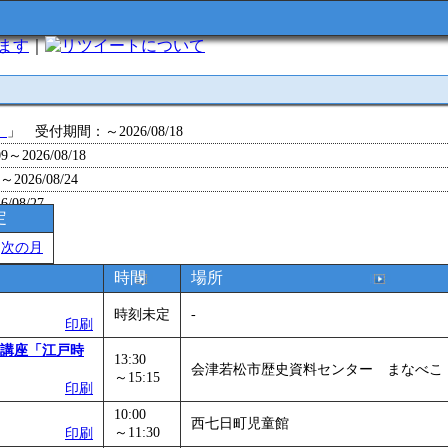
います
｜
について
」
」 受付期間：～2026/08/18
～2026/08/18
26/08/24
/08/27
定
～2026/08/28
＞
次の月
～2026/09/01
0～2026/09/07
時間
場所
0～2026/09/11
時刻未定
-
ョン 障害物競争でお土産をゲットせよ！
」 受付期間：～2026/09/13
印刷
26/09/14
化講座「江戸時
13:30
会津若松市歴史資料センター まなべこ
～2026/09/15
～15:15
印刷
～2026/09/28
10:00
」
」 受付期間：～2026/09/29
西七日町児童館
～11:30
印刷
2026/09/30