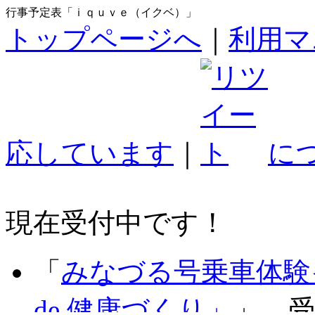
行事予定表「ｉｑｕｖｅ（イクベ）」
トップページへ
｜
利用マ
応しています
｜
に
現在受付中です！
「
みなづる号乗車体験
de 健康づくり」
」 受付