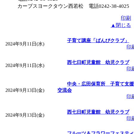
カーブスヨークタウン西若松 電話0242-38-4025
「
堂島地区歴史ウオー
印刷
▲閉じる
す
」 受付期間：～2026/
子育て講座「ばんびクラブ」
2024年9月11日(水)
「
みなづる号乗車体験
印
de 健康づくり」
」 受付
西七日町児童館 幼児クラブ
2024年9月11日(水)
印
「
皆鶴姫のこびる塾～
中央・広田保育所 子育て支援
2024年9月13日(金)
交流会
～
」 受付期間：～2026/
印
「
みなづる号乗車体験
西七日町児童館 幼児クラブ
2024年9月13日(金)
印
de 健康づくり」
」 受付
フルーツ＆フラワーフェスティ