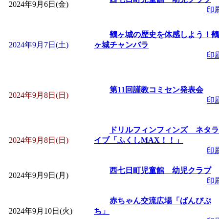
2024年9月6日(金)
「
子育て交流広場「ば
印
鶴ヶ城の歴史を体感しよう！鶴
間：2026/08/10～2026/0
2024年9月7日(土)
ヶ城チャンバラ
印
「
赤ちゃん子育て講座
付期間：2026/08/10～20
第11回謹教コミセン発表会
2024年9月8日(日)
印
「
赤ちゃん子育て講座
ドリルフィンフィンズ ネタラ
2024年9月8日(日)
イブ「ふくしMAX！！」
付期間：2026/08/10～20
印
「
まだまだ暑い！コミ
西七日町児童館 幼児クラブ
2024年9月9日(月)
印
レクリエーション 障
赤ちゃん交流広場「ばんびぷ
2024年9月10日(火)
ち」