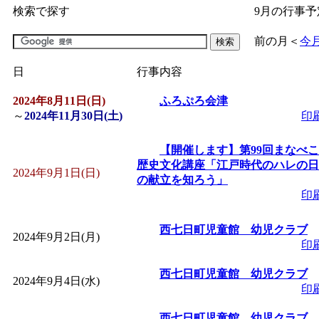
検索で探す
9月の行事予
「
子育て交流広場「ば
前の月
＜
今
間：2026/07/09～2026/0
日
行事内容
2024年8月11日(日)
「
皆鶴姫のこびる塾～
ふろぷろ会津
～
2024年11月30日(土)
印
～
」 受付期間：～2026/
【開催します】第99回まなべこ
歴史文化講座「江戸時代のハレの日
2024年9月1日(日)
「
子育て講座「ばんび
の献立を知ろう」
印
2026/07/10～2026/08/2
西七日町児童館 幼児クラブ
2024年9月2日(月)
印
「
子育て交流広場「ば
西七日町児童館 幼児クラブ
2024年9月4日(水)
印
間：2026/07/13～2026/0
西七日町児童館 幼児クラブ