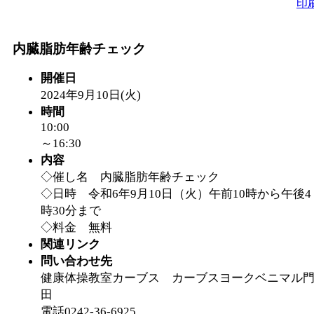
ットせよ！
」 受付期間：
印
「
皆鶴姫のこびる塾～
内臓脂肪年齢チェック
～
開催日
」 受付期間：～2026/
2024年9月10日(火)
時間
「
子育て交流広場「ば
10:00
～16:30
間：2026/08/10～2026/0
内容
◇催し名 内臓脂肪年齢チェック
「
赤ちゃん交流広場「
◇日時 令和6年9月10日（火）午前10時から午後4
時30分まで
◇料金 無料
間：2026/08/10～2026/0
関連リンク
問い合わせ先
「
みなづる号乗車体験
健康体操教室カーブス カーブスヨークベニマル
田
de 健康づくり」
」 受付
電話0242-36-6925