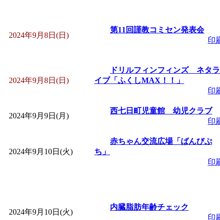
「
赤ちゃん子育て講座
第11回謹教コミセン発表会
2024年9月8日(日)
付期間：2026/08/10～20
印
「
赤ちゃん子育て講座
ドリルフィンフィンズ ネタラ
2024年9月8日(日)
イブ「ふくしMAX！！」
付期間：2026/08/10～20
印
西七日町児童館 幼児クラブ
「
まだまだ暑い！コミ
2024年9月9日(月)
印
レクリエーション 障
赤ちゃん交流広場「ばんびぷ
2024年9月10日(火)
ち」
印
ットせよ！
」 受付期間：
「
皆鶴姫のこびる塾～
内臓脂肪年齢チェック
2024年9月10日(火)
印