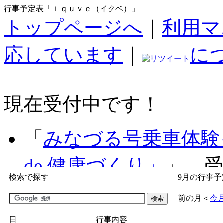
行事予定表「ｉｑｕｖｅ（イクベ）」
トップページへ
｜
利用マ
応しています
｜
に
現在受付中です！
「
みなづる号乗車体験
de 健康づくり」
」 受付
検索で探す
9月の行事予
「
子育て交流広場「ば
前の月
＜
今
間：2026/07/09～2026/0
日
行事内容