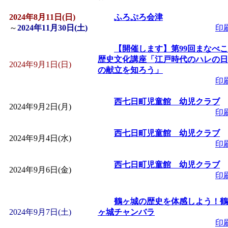
2024年8月11日(日)
「
皆鶴姫のこびる塾～
ふろぷろ会津
～
2024年11月30日(土)
印
～
」 受付期間：～2026/
【開催します】第99回まなべこ
歴史文化講座「江戸時代のハレの日
2024年9月1日(日)
の献立を知ろう」
「
子育て講座「ばんび
印
2026/07/10～2026/08/2
西七日町児童館 幼児クラブ
2024年9月2日(月)
印
「
子育て交流広場「ば
西七日町児童館 幼児クラブ
2024年9月4日(水)
印
間：2026/07/13～2026/0
西七日町児童館 幼児クラブ
2024年9月6日(金)
印
「
子育て交流広場「ば
鶴ヶ城の歴史を体感しよう！鶴
間：2026/08/10～2026/0
2024年9月7日(土)
ヶ城チャンバラ
印