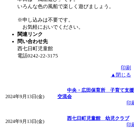
いろんな色の風船で楽しく遊びましょう。
「
みなづる号乗車体験
※申し込みは不要です。
お気軽においでください。
de 健康づくり」
」 受付
関連リンク
問い合わせ先
「
皆鶴姫のこびる塾～
西七日町児童館
電話0242-22-3175
～
」 受付期間：～2026/
印刷
▲閉じる
「
みなづる号乗車体験
中央・広田保育所 子育て支援
de 健康づくり」
」 受付
2024年9月13日(金)
交流会
印
西七日町児童館 幼児クラブ
2024年9月13日(金)
印