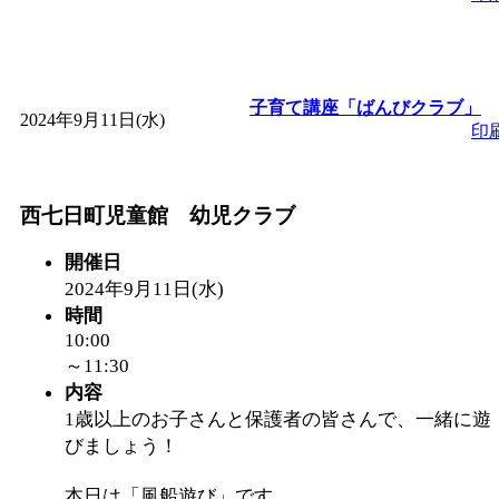
～
」 受付期間：～2026/
「
子育て交流広場「ば
子育て講座「ばんびクラブ」
2024年9月11日(水)
間：2026/08/10～2026/0
印
「
赤ちゃん交流広場「
西七日町児童館 幼児クラブ
間：2026/08/10～2026/0
開催日
2024年9月11日(水)
「
みなづる号乗車体験
時間
10:00
de 健康づくり」
」 受付
～11:30
内容
1歳以上のお子さんと保護者の皆さんで、一緒に遊
「
堂島地区歴史ウオー
びましょう！
す
」 受付期間：～2026/
本日は「風船遊び」です。