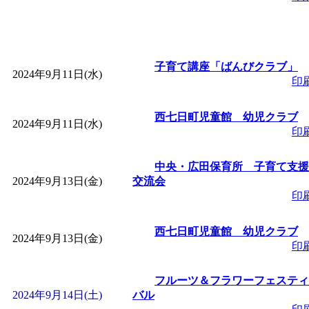
～
」 受付期間：～2026/
「
子育て交流広場「ば
子育て講座「ばんびクラブ」
2024年9月11日(水)
間：2026/08/10～2026/0
印
「
赤ちゃん交流広場「
西七日町児童館 幼児クラブ
2024年9月11日(水)
印
間：2026/08/10～2026/0
中央・広田保育所 子育て支援
2024年9月13日(金)
交流会
「
みなづる号乗車体験
印
de 健康づくり」
」 受付
西七日町児童館 幼児クラブ
2024年9月13日(金)
印
「
堂島地区歴史ウオー
フルーツ＆フラワーフェスティ
2024年9月14日(土)
バル
す
」 受付期間：～2026/