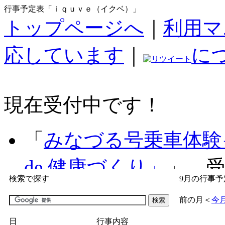
行事予定表「ｉｑｕｖｅ（イクベ）」
トップページへ
｜
利用マ
応しています
｜
に
現在受付中です！
「
みなづる号乗車体験
de 健康づくり」
」 受付
検索で探す
9月の行事予
「
子育て交流広場「ば
前の月
＜
今
間：2026/07/09～2026/0
日
行事内容