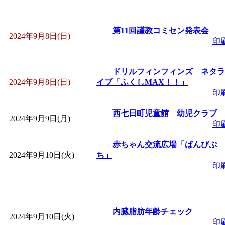
「
赤ちゃん子育て講座
第11回謹教コミセン発表会
2024年9月8日(日)
付期間：2026/08/10～20
印
「
赤ちゃん子育て講座
ドリルフィンフィンズ ネタラ
2024年9月8日(日)
イブ「ふくしMAX！！」
付期間：2026/08/10～20
印
西七日町児童館 幼児クラブ
「
まだまだ暑い！コミ
2024年9月9日(月)
印
レクリエーション 障
赤ちゃん交流広場「ばんびぷ
2024年9月10日(火)
ち」
印
ットせよ！
」 受付期間：
「
皆鶴姫のこびる塾～
内臓脂肪年齢チェック
2024年9月10日(火)
印