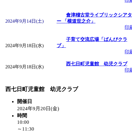
印
「
みなづる号乗車体験
會津稽古堂ライブリックシアタ
2024年9月14日(土)
ー 「横道世之介」
印
de 健康づくり」
」 受付
子育て交流広場「ばんびクラ
「
皆鶴姫のこびる塾～
2024年9月18日(水)
ブ」
印
～
」 受付期間：～2026/
西七日町児童館 幼児クラブ
2024年9月18日(水)
印
「
みなづる号乗車体験
西七日町児童館 幼児クラブ
de 健康づくり」
」 受付
開催日
2024年9月20日(金)
時間
10:00
～11:30