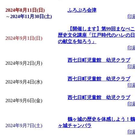
2024年8月11日(日)
「
皆鶴姫のこびる塾～
ふろぷろ会津
～
2024年11月30日(土)
印
～
」 受付期間：～2026/
【開催します】第99回まなべこ
歴史文化講座「江戸時代のハレの日
2024年9月1日(日)
の献立を知ろう」
「
子育て講座「ばんび
印
2026/07/10～2026/08/2
西七日町児童館 幼児クラブ
2024年9月2日(月)
印
「
子育て交流広場「ば
西七日町児童館 幼児クラブ
2024年9月4日(水)
印
間：2026/07/13～2026/0
西七日町児童館 幼児クラブ
2024年9月6日(金)
印
「
子育て交流広場「ば
鶴ヶ城の歴史を体感しよう！鶴
間：2026/08/10～2026/0
2024年9月7日(土)
ヶ城チャンバラ
印