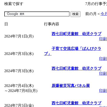
検索で探す
7月の行事予
「
子育て交流広場「ば
前の月
＜
今
間：2026/07/09～2026/0
日
行事内容
「
皆鶴姫のこびる塾～
西七日町児童館 幼児クラブ
2024年7月1日(月)
印刷
～
」 受付期間：～2026/
子育て交流広場「ばんびクラ
2024年7月3日(水)
ブ」
印刷
「
子育て講座「ばんび
西七日町児童館 幼児クラブ
2024年7月3日(水)
2026/07/10～2026/08/2
印刷
「
子育て交流広場「ば
2024年7月4日(木)
原爆被災写真パネル展
～
2024年7月8日(月)
印刷
間：2026/07/13～2026/0
西七日町児童館 幼児クラブ
2024年7月5日(金)