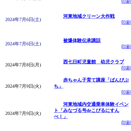
印刷
「
子育て交流広場「ば
河東地域クリーン大作戦
2024年7月6日(土)
間：2026/08/10～2026/0
印刷
「
赤ちゃん子育て講座
被爆体験伝承講話
2024年7月6日(土)
印刷
付期間：2026/08/10～20
西七日町児童館 幼児クラブ
2024年7月8日(月)
印刷
「
赤ちゃん子育て講座
赤ちゃん子育て講座「ばんびぷ
付期間：2026/08/10～20
2024年7月9日(火)
ち」
印刷
「
まだまだ暑い！コミ
河東地域内交通乗車体験イベン
ト「みなづる号deこびるにすん
2024年7月9日(火)
レクリエーション 障
べ！」
印刷