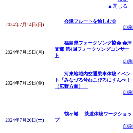
▲閉じる
会津フルートを愉しむ会
2024年7月14日(日)
印刷
福島県フォークソング協会 会津
支部 第4回フォークソングコンサー
2024年7月15日(月)
ト
印刷
河東地域内交通乗車体験イベン
ト「みなづる号deこびるにすんべ！
2024年7月19日(金)
（広野方面）」
印刷
鶴ヶ城 茶道体験ワークショッ
2024年7月20日(土)
プ
印刷