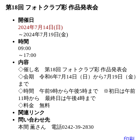
第18回 フォトクラブ彩 作品発表会
「
皆鶴姫のこびる塾～
開催日
2024年7月14日(日)
～
」 受付期間：～2026/
～
2024年7月19日(金)
時間
「
みなづる号乗車体験
09:00
～17:00
内容
de 健康づくり」
」 受付
◇催し名 第18回 フォトクラブ彩 作品発表会
◇会期 令和6年7月14日（日）から7月19日（金）
まで
◇時間 午前9時から午後5時まで ※初日は午前
11時から 最終日は午後4時まで
◇料金 無料
関連リンク
問い合わせ先
本間 薫さん 電話0242-39-2830
印刷