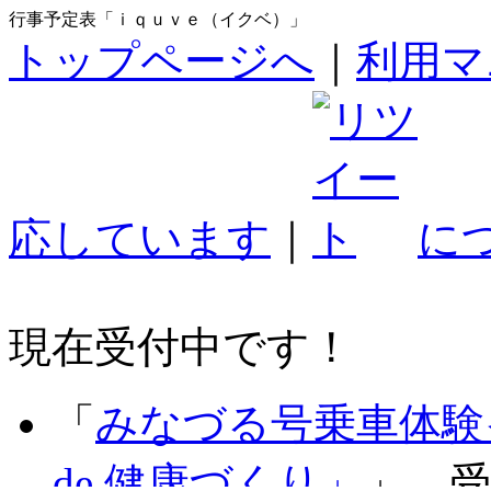
行事予定表「ｉｑｕｖｅ（イクベ）」
トップページへ
｜
利用マ
応しています
｜
に
現在受付中です！
「
みなづる号乗車体験
de 健康づくり」
」 受付