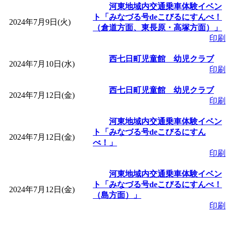
ットせよ！
」 受付期間：
河東地域内交通乗車体験イベン
ト「みなづる号deこびるにすんべ！
2024年7月9日(火)
（倉道方面、東長原・高塚方面）」
「
皆鶴姫のこびる塾～
印刷
～
」 受付期間：～2026/
西七日町児童館 幼児クラブ
2024年7月10日(水)
印刷
「
みなづる号乗車体験
西七日町児童館 幼児クラブ
2024年7月12日(金)
印刷
de 健康づくり」
」 受付
河東地域内交通乗車体験イベン
ト「みなづる号deこびるにすん
2024年7月12日(金)
「
堂島地区歴史ウオー
べ！」
印刷
す
」 受付期間：～2026/
河東地域内交通乗車体験イベン
ト「みなづる号deこびるにすんべ！
2024年7月12日(金)
「
みなづる号乗車体験
（島方面）」
印刷
de 健康づくり」
」 受付