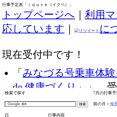
行事予定表「ｉｑｕｖｅ（イクベ）」
トップページへ
｜
利用マ
応しています
｜
に
現在受付中です！
「
みなづる号乗車体験
de 健康づくり」
」 受付
検索で探す
7月の行事予
「
子育て交流広場「ば
前の月
＜
今
間：2026/07/09～2026/0
日
行事内容