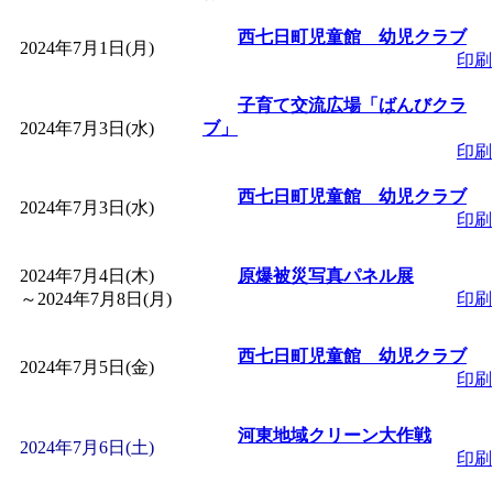
「
皆鶴姫のこびる塾～
西七日町児童館 幼児クラブ
2024年7月1日(月)
印刷
～
」 受付期間：～2026/
子育て交流広場「ばんびクラ
2024年7月3日(水)
ブ」
印刷
「
子育て講座「ばんび
西七日町児童館 幼児クラブ
2024年7月3日(水)
2026/07/10～2026/08/2
印刷
「
子育て交流広場「ば
2024年7月4日(木)
原爆被災写真パネル展
～
2024年7月8日(月)
印刷
間：2026/07/13～2026/0
西七日町児童館 幼児クラブ
2024年7月5日(金)
印刷
「
子育て交流広場「ば
河東地域クリーン大作戦
2024年7月6日(土)
間：2026/08/10～2026/0
印刷