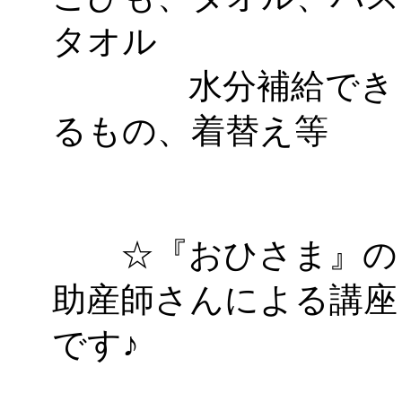
タオル
「
みなづる号乗車体験
水分補給でき
de 健康づくり」
」 受付
るもの、着替え等
「
皆鶴姫のこびる塾～
～
」 受付期間：～2026/
「
みなづる号乗車体験
☆『おひさま』の
de 健康づくり」
」 受付
助産師さんによる講座
です♪