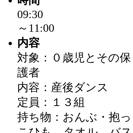
時間
～
」 受付期間：～2026/
09:30
「
子育て交流広場「ば
～11:00
間：2026/08/10～2026/0
内容
「
赤ちゃん交流広場「
対象：０歳児とその保
間：2026/08/10～2026/0
護者
「
みなづる号乗車体験
内容：産後ダンス
de 健康づくり」
」 受付
定員：１３組
「
堂島地区歴史ウオー
持ち物：おんぶ・抱っ
こひも、タオル、バス
す
」 受付期間：～2026/