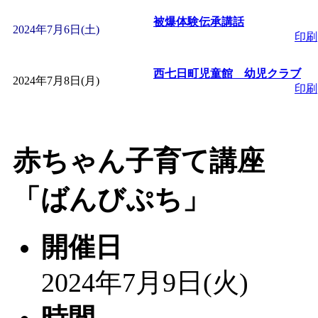
「
赤ちゃん子育て講座
被爆体験伝承講話
2024年7月6日(土)
印刷
付期間：2026/08/10～20
西七日町児童館 幼児クラブ
2024年7月8日(月)
印刷
「
赤ちゃん子育て講座
付期間：2026/08/10～20
赤ちゃん子育て講座
「
まだまだ暑い！コミ
「ばんびぷち」
レクリエーション 障
開催日
ットせよ！
」 受付期間：
2024年7月9日(火)
「
皆鶴姫のこびる塾～