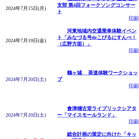
支部 第4回フォークソングコンサー
2024年7月15日(月)
ト
印刷
河東地域内交通乗車体験イベン
ト「みなづる号deこびるにすんべ！
2024年7月19日(金)
（広野方面）」
印刷
鶴ヶ城 茶道体験ワークショッ
2024年7月20日(土)
プ
印刷
會津稽古堂ライブリックシアタ
2024年7月20日(土)
ー「マイスモールランド」
印刷
総合計画の策定に向けた「キッ