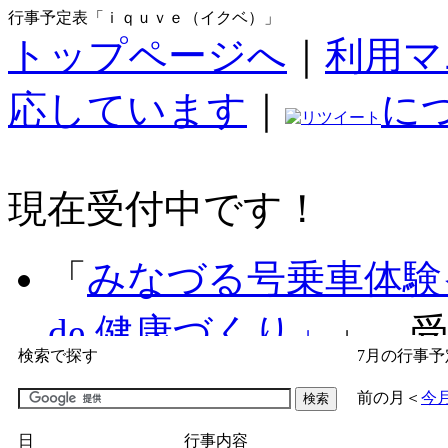
行事予定表「ｉｑｕｖｅ（イクベ）」
トップページへ
｜
利用マ
応しています
｜
に
現在受付中です！
「
みなづる号乗車体験
de 健康づくり」
」 受付
検索で探す
7月の行事予
「
子育て交流広場「ば
前の月
＜
今
間：2026/07/09～2026/0
日
行事内容