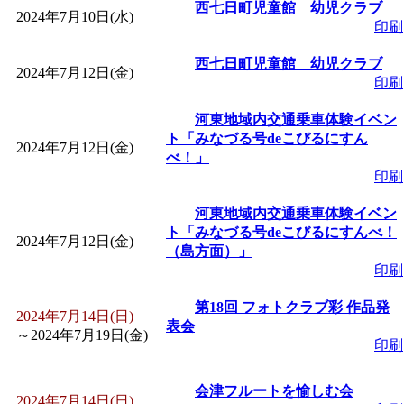
～
」 受付期間：～2026/
西七日町児童館 幼児クラブ
2024年7月10日(水)
印刷
「
子育て交流広場「ば
西七日町児童館 幼児クラブ
2024年7月12日(金)
印刷
間：2026/08/10～2026/0
河東地域内交通乗車体験イベン
ト「みなづる号deこびるにすん
2024年7月12日(金)
「
赤ちゃん交流広場「
べ！」
印刷
間：2026/08/10～2026/0
河東地域内交通乗車体験イベン
ト「みなづる号deこびるにすんべ！
2024年7月12日(金)
「
みなづる号乗車体験
（島方面）」
印刷
de 健康づくり」
」 受付
第18回 フォトクラブ彩 作品発
2024年7月14日(日)
表会
～
2024年7月19日(金)
「
堂島地区歴史ウオー
印刷
す
」 受付期間：～2026/
会津フルートを愉しむ会
2024年7月14日(日)