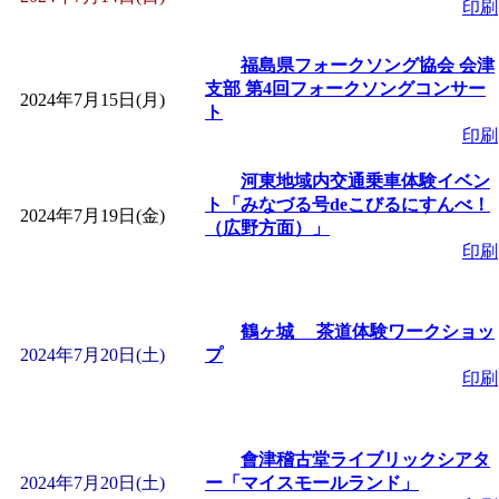
印刷
「
みなづる号乗車体験
福島県フォークソング協会 会津
支部 第4回フォークソングコンサー
2024年7月15日(月)
de 健康づくり」
」 受付
ト
印刷
「
皆鶴姫のこびる塾～
河東地域内交通乗車体験イベン
ト「みなづる号deこびるにすんべ！
2024年7月19日(金)
～
」 受付期間：～2026/
（広野方面）」
印刷
「
みなづる号乗車体験
鶴ヶ城 茶道体験ワークショッ
de 健康づくり」
」 受付
2024年7月20日(土)
プ
印刷
會津稽古堂ライブリックシアタ
2024年7月20日(土)
ー「マイスモールランド」