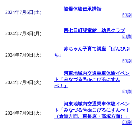
「
赤ちゃん子育て講座
被爆体験伝承講話
2024年7月6日(土)
印刷
付期間：2026/08/10～20
西七日町児童館 幼児クラブ
2024年7月8日(月)
印刷
「
赤ちゃん子育て講座
赤ちゃん子育て講座「ばんびぷ
付期間：2026/08/10～20
2024年7月9日(火)
ち」
印刷
「
まだまだ暑い！コミ
河東地域内交通乗車体験イベン
ト「みなづる号deこびるにすん
2024年7月9日(火)
レクリエーション 障
べ！」
印刷
ットせよ！
」 受付期間：
河東地域内交通乗車体験イベン
ト「みなづる号deこびるにすんべ！
2024年7月9日(火)
（倉道方面、東長原・高塚方面）」
「
皆鶴姫のこびる塾～
印刷