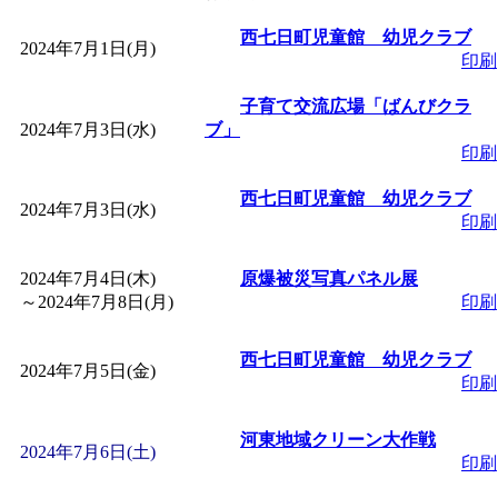
「
皆鶴姫のこびる塾～
西七日町児童館 幼児クラブ
2024年7月1日(月)
印刷
～
」 受付期間：～2026/
子育て交流広場「ばんびクラ
2024年7月3日(水)
ブ」
印刷
「
子育て講座「ばんび
西七日町児童館 幼児クラブ
2024年7月3日(水)
2026/07/10～2026/08/2
印刷
「
子育て交流広場「ば
2024年7月4日(木)
原爆被災写真パネル展
～
2024年7月8日(月)
印刷
間：2026/07/13～2026/0
西七日町児童館 幼児クラブ
2024年7月5日(金)
印刷
「
子育て交流広場「ば
河東地域クリーン大作戦
2024年7月6日(土)
間：2026/08/10～2026/0
印刷