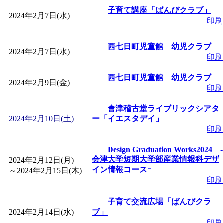
～
」 受付期間：～2026/
子育て講座「ばんびクラブ」
2024年2月7日(水)
印刷
「
子育て交流広場「ば
西七日町児童館 幼児クラブ
2024年2月7日(水)
間：2026/08/10～2026/0
印刷
西七日町児童館 幼児クラブ
「
赤ちゃん交流広場「
2024年2月9日(金)
印刷
間：2026/08/10～2026/0
會津稽古堂ライブリックシアタ
2024年2月10日(土)
ー「イエスタデイ」
印刷
「
みなづる号乗車体験
Design Graduation Works2024 ‐
会津大学短期大学部産業情報科デザ
2024年2月12日(月)
de 健康づくり」
」 受付
イン情報コースｰ
～
2024年2月15日(木)
印刷
「
堂島地区歴史ウオー
子育て交流広場「ばんびクラ
2024年2月14日(水)
ブ」
す
」 受付期間：～2026/
印刷