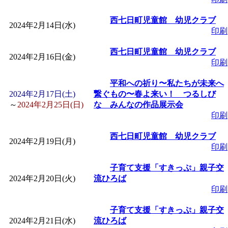
「
みなづる号乗車体験
西七日町児童館 幼児クラブ
2024年2月14日(水)
印刷
de 健康づくり」
」 受付
西七日町児童館 幼児クラブ
2024年2月16日(金)
印刷
「
皆鶴姫のこびる塾～
平和への祈り〜私たちが未来へ
2024年2月17日(土)
繋ぐもの〜春よ来い！ つるしび
～
」 受付期間：～2026/
～
2024年2月25日(日)
な みんなの作品展示会
印刷
「
みなづる号乗車体験
西七日町児童館 幼児クラブ
2024年2月19日(月)
印刷
de 健康づくり」
」 受付
子育て支援「すきっぷ」親子交
2024年2月20日(火)
流ひろば
印刷
子育て支援「すきっぷ」親子交
2024年2月21日(水)
流ひろば