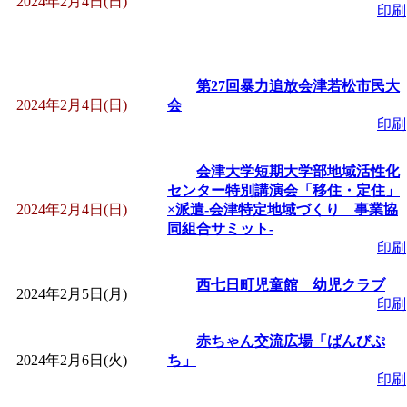
2024年2月4日(日)
印刷
「
赤ちゃん子育て講座
付期間：2026/08/10～20
第27回暴力追放会津若松市民大
2024年2月4日(日)
会
「
赤ちゃん子育て講座
印刷
付期間：2026/08/10～20
会津大学短期大学部地域活性化
センター特別講演会「移住・定住」
2024年2月4日(日)
×派遣-会津特定地域づくり 事業協
「
まだまだ暑い！コミ
同組合サミット-
印刷
レクリエーション 障
西七日町児童館 幼児クラブ
2024年2月5日(月)
印刷
ットせよ！
」 受付期間：
赤ちゃん交流広場「ばんびぷ
「
皆鶴姫のこびる塾～
2024年2月6日(火)
ち」
印刷