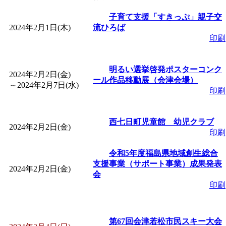
「
皆鶴姫のこびる塾～
子育て支援「すきっぷ」親子交
2024年2月1日(木)
流ひろば
印刷
～
」 受付期間：～2026/
明るい選挙啓発ポスターコンク
「
子育て講座「ばんび
2024年2月2日(金)
ール作品移動展（会津会場）
～
2024年2月7日(水)
印刷
2026/07/10～2026/08/2
西七日町児童館 幼児クラブ
「
子育て交流広場「ば
2024年2月2日(金)
印刷
間：2026/07/13～2026/0
令和5年度福島県地域創生総合
支援事業（サポート事業）成果発表
2024年2月2日(金)
会
「
子育て交流広場「ば
印刷
間：2026/08/10～2026/0
第67回会津若松市民スキー大会