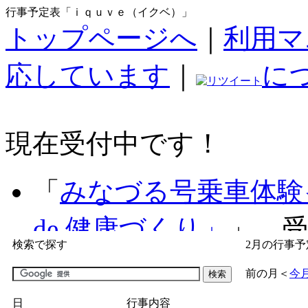
行事予定表「ｉｑｕｖｅ（イクベ）」
トップページへ
｜
利用マ
応しています
｜
に
現在受付中です！
「
みなづる号乗車体験
de 健康づくり」
」 受付
検索で探す
2月の行事予
「
子育て交流広場「ば
前の月
＜
今
間：2026/07/09～2026/0
日
行事内容