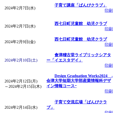
～
」 受付期間：～2026/
子育て講座「ばんびクラブ」
2024年2月7日(水)
印刷
「
子育て交流広場「ば
西七日町児童館 幼児クラブ
2024年2月7日(水)
間：2026/08/10～2026/0
印刷
西七日町児童館 幼児クラブ
「
赤ちゃん交流広場「
2024年2月9日(金)
印刷
間：2026/08/10～2026/0
會津稽古堂ライブリックシアタ
2024年2月10日(土)
ー「イエスタデイ」
印刷
「
みなづる号乗車体験
Design Graduation Works2024 ‐
会津大学短期大学部産業情報科デザ
2024年2月12日(月)
de 健康づくり」
」 受付
イン情報コースｰ
～
2024年2月15日(木)
印刷
「
堂島地区歴史ウオー
子育て交流広場「ばんびクラ
2024年2月14日(水)
ブ」
す
」 受付期間：～2026/
印刷