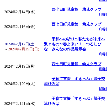
「
みなづる号乗車体験
西七日町児童館 幼児クラブ
2024年2月14日(水)
印刷
de 健康づくり」
」 受付
西七日町児童館 幼児クラブ
2024年2月16日(金)
印刷
「
皆鶴姫のこびる塾～
平和への祈り〜私たちが未来へ
2024年2月17日(土)
繋ぐもの〜春よ来い！ つるしび
～
」 受付期間：～2026/
～
2024年2月25日(日)
な みんなの作品展示会
印刷
「
みなづる号乗車体験
西七日町児童館 幼児クラブ
2024年2月19日(月)
印刷
de 健康づくり」
」 受付
子育て支援「すきっぷ」親子交
2024年2月20日(火)
流ひろば
印刷
子育て支援「すきっぷ」親子交
2024年2月21日(水)
流ひろば