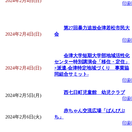
2024年2月4日(日)
印刷
「
赤ちゃん子育て講座
付期間：2026/08/10～20
第27回暴力追放会津若松市民大
2024年2月4日(日)
会
「
赤ちゃん子育て講座
印刷
付期間：2026/08/10～20
会津大学短期大学部地域活性化
センター特別講演会「移住・定住」
2024年2月4日(日)
×派遣-会津特定地域づくり 事業協
「
まだまだ暑い！コミ
同組合サミット-
印刷
レクリエーション 障
西七日町児童館 幼児クラブ
2024年2月5日(月)
印刷
ットせよ！
」 受付期間：
赤ちゃん交流広場「ばんびぷ
「
皆鶴姫のこびる塾～
2024年2月6日(火)
ち」
印刷