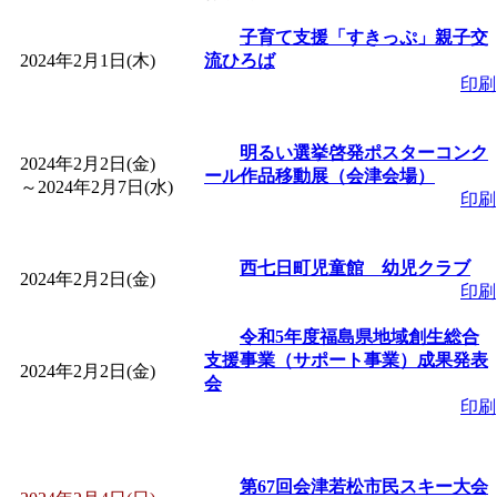
「
皆鶴姫のこびる塾～
子育て支援「すきっぷ」親子交
2024年2月1日(木)
流ひろば
印刷
～
」 受付期間：～2026/
明るい選挙啓発ポスターコンク
「
子育て講座「ばんび
2024年2月2日(金)
ール作品移動展（会津会場）
～
2024年2月7日(水)
印刷
2026/07/10～2026/08/2
西七日町児童館 幼児クラブ
「
子育て交流広場「ば
2024年2月2日(金)
印刷
間：2026/07/13～2026/0
令和5年度福島県地域創生総合
支援事業（サポート事業）成果発表
2024年2月2日(金)
会
「
子育て交流広場「ば
印刷
間：2026/08/10～2026/0
第67回会津若松市民スキー大会