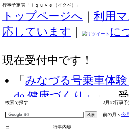
行事予定表「ｉｑｕｖｅ（イクベ）」
トップページへ
｜
利用マ
応しています
｜
に
現在受付中です！
「
みなづる号乗車体験
de 健康づくり」
」 受付
検索で探す
2月の行事予
「
子育て交流広場「ば
前の月
＜
今
間：2026/07/09～2026/0
日
行事内容