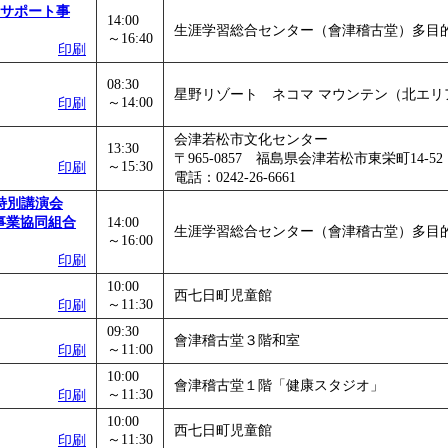
（サポート事
」
」 受付期間：～2026/11/05
14:00
生涯学習総合センター（會津稽古堂）多目
～16:40
26/11/30
印刷
」
」 受付期間：～2026/12/03
08:30
星野リゾート ネコマ マウンテン（北エリ
～14:00
印刷
会津若松市文化センター
13:30
〒965-0857 福島県会津若松市東栄町14-52
～15:30
印刷
電話：0242-26-6661
特別講演会
事業協同組合
14:00
生涯学習総合センター（會津稽古堂）多目
～16:00
印刷
10:00
西七日町児童館
～11:30
印刷
09:30
會津稽古堂３階和室
～11:00
印刷
10:00
會津稽古堂１階「健康スタジオ」
～11:30
印刷
10:00
西七日町児童館
～11:30
印刷