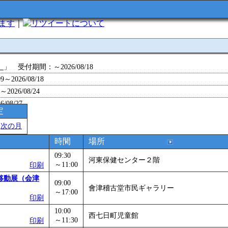
います
｜
について
」
」 受付期間：～2026/08/18
～2026/08/18
26/08/24
/08/27
定
～2026/08/28
＞
次の月
～2026/09/01
0～2026/09/07
時間
場所
0～2026/09/11
09:30
河東保健センター２階
ョン 障害物競争でお土産をゲットせよ！
～11:00
」 受付期間：～2026/09/13
印刷
26/09/14
移動展（会津
09:00
會津稽古堂市民ギャラリー
～2026/09/15
～17:00
印刷
～2026/09/28
10:00
」
」 受付期間：～2026/09/29
西七日町児童館
～11:30
印刷
2026/09/30