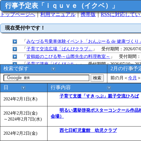
行事予定表「ｉｑｕｖｅ（イクベ）」
トップページへ
｜
利用マニュアル
｜
携帯版
｜
RSSに対応して
現在受付中です！
「
みなづる号乗車体験イベント「おんぷーる de 健康づくり
「
子育て交流広場「ばんびクラブ」
」 受付期間：2026/07/09
「
皆鶴姫のこびる塾～山際先生の料理教室～
」 受付期間：～20
「
子育て講座「ばんびぷち」
」 受付期間：2026/07/10～2026
検索で探す
2月の行事予
「
子育て交流広場「ばんびクラブ」
」 受付期間：2026/07/13
前の月
＜
今月
「
子育て交流広場「ばんびクラブ」
」 受付期間：2026/08/10
「
赤ちゃん子育て講座「ばんびぷち」
」 受付期間：2026/08/1
日
行事内容
「
赤ちゃん子育て講座「ばんびぷち」
」 受付期間：2026/08/1
子育て支援「すきっぷ」親子交流ひろば
2024年2月1日(木)
「
まだまだ暑い！コミプの夏！！第11回 水中レクリエーシ
「
皆鶴姫のこびる塾～山際先生の料理教室～
」 受付期間：～20
明るい選挙啓発ポスターコンクール作品
2024年2月2日(金)
会場）
「
子育て交流広場「ばんびクラブ」
」 受付期間：2026/08/10
～
2024年2月7日(水)
「
赤ちゃん交流広場「ばんびぷち」
」 受付期間：2026/08/10
西七日町児童館 幼児クラブ
「
みなづる号乗車体験イベント「おんぷーる de 健康づくり
2024年2月2日(金)
「
堂島地区歴史ウオークの参加者を募集します
」 受付期間：～