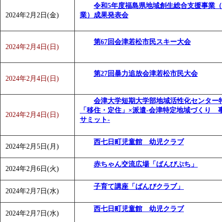
令和5年度福島県地域創生総合支援事業
「
みなづる号乗車体験イベント「おんぷーる de 健康づくり
2024年2月2日(金)
業）成果発表会
「
皆鶴姫のこびる塾～山際先生の料理教室～
」 受付期間：～20
「
みなづる号乗車体験イベント「おんぷーる de 健康づくり
第67回会津若松市民スキー大会
2024年2月4日(日)
第27回暴力追放会津若松市民大会
2024年2月4日(日)
会津大学短期大学部地域活性化センター
「移住・定住」×派遣-会津特定地域づくり 
2024年2月4日(日)
サミット-
西七日町児童館 幼児クラブ
2024年2月5日(月)
赤ちゃん交流広場「ばんびぷち」
2024年2月6日(火)
子育て講座「ばんびクラブ」
2024年2月7日(水)
西七日町児童館 幼児クラブ
2024年2月7日(水)