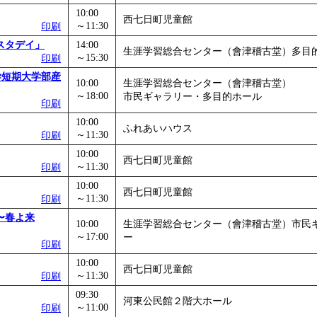
10:00
西七日町児童館
～11:30
印刷
スタデイ」
14:00
生涯学習総合センター（會津稽古堂）多目
～15:30
印刷
会津大学短期大学部産
10:00
生涯学習総合センター（會津稽古堂）
～18:00
市民ギャラリー・多目的ホール
印刷
10:00
ふれあいハウス
～11:30
印刷
10:00
西七日町児童館
～11:30
印刷
10:00
西七日町児童館
～11:30
印刷
〜春よ来
10:00
生涯学習総合センター（會津稽古堂）市民
～17:00
ー
印刷
10:00
西七日町児童館
～11:30
印刷
09:30
河東公民館２階大ホール
～11:00
印刷