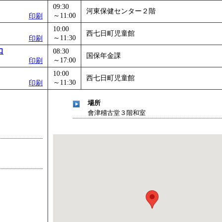
09:30
河東保健センター２階
～11:00
印刷
10:00
西七日町児童館
～11:30
印刷
口
08:30
国保年金課
～17:00
印刷
10:00
西七日町児童館
～11:30
印刷
場所
會津稽古堂３階和室