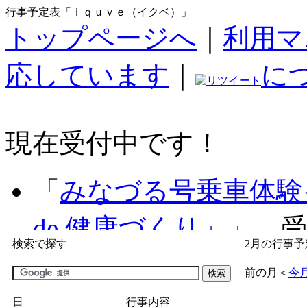
行事予定表「ｉｑｕｖｅ（イクベ）」
トップページへ
｜
利用マ
応しています
｜
に
現在受付中です！
「
みなづる号乗車体験
de 健康づくり」
」 受付
検索で探す
2月の行事予
「
子育て交流広場「ば
前の月
＜
今
間：2026/07/09～2026/0
日
行事内容