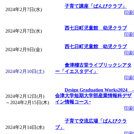
～
」 受付期間：～2026/
子育て講座「ばんびクラブ」
2024年2月7日(水)
印刷
「
子育て交流広場「ば
西七日町児童館 幼児クラブ
2024年2月7日(水)
間：2026/08/10～2026/0
印刷
西七日町児童館 幼児クラブ
「
赤ちゃん交流広場「
2024年2月9日(金)
印刷
間：2026/08/10～2026/0
會津稽古堂ライブリックシアタ
2024年2月10日(土)
ー「イエスタデイ」
印刷
「
みなづる号乗車体験
Design Graduation Works2024 ‐
会津大学短期大学部産業情報科デザ
2024年2月12日(月)
de 健康づくり」
」 受付
イン情報コースｰ
～
2024年2月15日(木)
印刷
「
堂島地区歴史ウオー
子育て交流広場「ばんびクラ
2024年2月14日(水)
ブ」
す
」 受付期間：～2026/
印刷