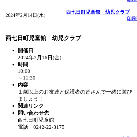
「
みなづる号乗車体験
西七日町児童館 幼児クラブ
2024年2月14日(水)
印刷
de 健康づくり」
」 受付
西七日町児童館 幼児クラブ
「
皆鶴姫のこびる塾～
開催日
2024年2月16日(金)
～
」 受付期間：～2026/
時間
10:00
～11:30
「
みなづる号乗車体験
内容
１歳以上のお友達と保護者の皆さんで一緒に遊び
de 健康づくり」
」 受付
ましょう！
関連リンク
問い合わせ先
西七日町児童館
電話 0242-22-3175