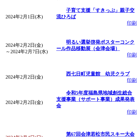
「
皆鶴姫のこびる塾～
子育て支援「すきっぷ」親子交
2024年2月1日(木)
流ひろば
印刷
～
」 受付期間：～2026/
明るい選挙啓発ポスターコンク
「
子育て講座「ばんび
2024年2月2日(金)
ール作品移動展（会津会場）
～
2024年2月7日(水)
印刷
2026/07/10～2026/08/2
西七日町児童館 幼児クラブ
「
子育て交流広場「ば
2024年2月2日(金)
印刷
間：2026/07/13～2026/0
令和5年度福島県地域創生総合
支援事業（サポート事業）成果発表
2024年2月2日(金)
会
「
子育て交流広場「ば
印刷
間：2026/08/10～2026/0
第67回会津若松市民スキー大会