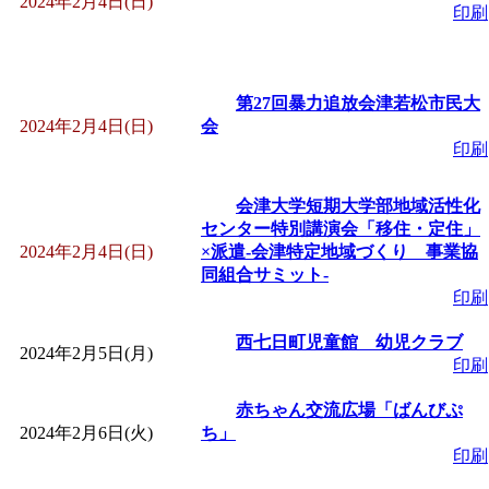
2024年2月4日(日)
印刷
「
赤ちゃん子育て講座
付期間：2026/08/10～20
第27回暴力追放会津若松市民大
2024年2月4日(日)
会
「
赤ちゃん子育て講座
印刷
付期間：2026/08/10～20
会津大学短期大学部地域活性化
センター特別講演会「移住・定住」
2024年2月4日(日)
×派遣-会津特定地域づくり 事業協
「
まだまだ暑い！コミ
同組合サミット-
印刷
レクリエーション 障
西七日町児童館 幼児クラブ
2024年2月5日(月)
印刷
ットせよ！
」 受付期間：
赤ちゃん交流広場「ばんびぷ
「
皆鶴姫のこびる塾～
2024年2月6日(火)
ち」
印刷