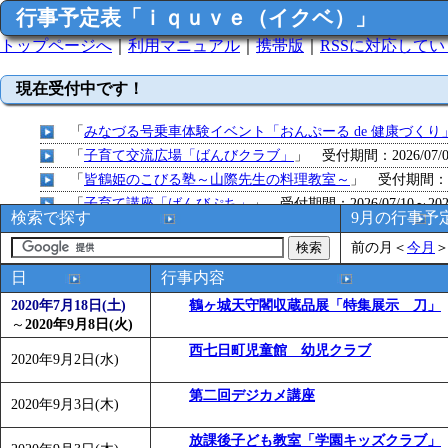
行事予定表「ｉｑｕｖｅ（イクベ）」
トップページへ
｜
利用マニュアル
｜
携帯版
｜
RSSに対応して
現在受付中です！
「
みなづる号乗車体験イベント「おんぷーる de 健康づくり
「
子育て交流広場「ばんびクラブ」
」 受付期間：2026/07/09
「
皆鶴姫のこびる塾～山際先生の料理教室～
」 受付期間：～20
「
子育て講座「ばんびぷち」
」 受付期間：2026/07/10～2026
検索で探す
9月の行事予
「
子育て交流広場「ばんびクラブ」
」 受付期間：2026/07/13
前の月
＜
今月
「
子育て交流広場「ばんびクラブ」
」 受付期間：2026/08/10
「
赤ちゃん子育て講座「ばんびぷち」
」 受付期間：2026/08/1
日
行事内容
「
赤ちゃん子育て講座「ばんびぷち」
」 受付期間：2026/08/1
2020年7月18日(土)
鶴ヶ城天守閣収蔵品展「特集展示 刀」
「
まだまだ暑い！コミプの夏！！第11回 水中レクリエーシ
～
2020年9月8日(火)
「
皆鶴姫のこびる塾～山際先生の料理教室～
」 受付期間：～20
西七日町児童館 幼児クラブ
2020年9月2日(水)
「
子育て交流広場「ばんびクラブ」
」 受付期間：2026/08/10
「
赤ちゃん交流広場「ばんびぷち」
第二回デジカメ講座
」 受付期間：2026/08/10
2020年9月3日(木)
「
みなづる号乗車体験イベント「おんぷーる de 健康づくり
放課後子ども教室「学園キッズクラブ」
「
堂島地区歴史ウオークの参加者を募集します
」 受付期間：～