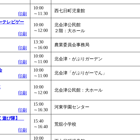
10:00
西七日町児童館
～11:30
印刷
〜テレビゲー
10:00
北会津公民館
～12:00
２階：大ホール
印刷
13:30
農業委員会事務局
～16:00
印刷
10:00
北会津・がぶりガーデン
～11:00
印刷
会
10:00
北会津「がぶりがーでん」
～11:00
印刷
式
10:00
北会津公民館：大ホール
～12:00
印刷
15:00
河東学園センター
～16:30
印刷
ぱく遊び隊】
15:40
荒舘小学校
～16:40
印刷
10:00