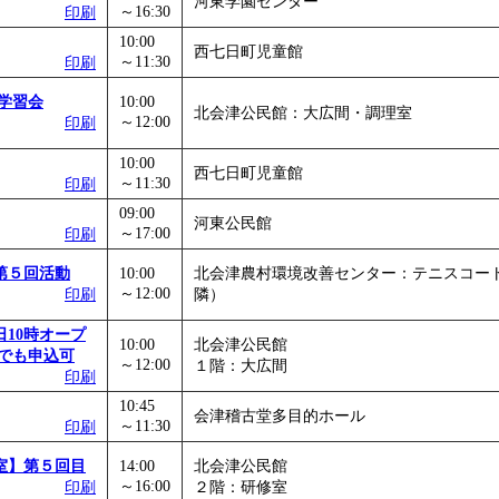
河東学園センター
～16:30
印刷
」
」 受付期間：～2026/11/05
10:00
26/11/30
西七日町児童館
～11:30
印刷
」
」 受付期間：～2026/12/03
学習会
10:00
北会津公民館：大広間・調理室
～12:00
印刷
10:00
西七日町児童館
～11:30
印刷
09:00
河東公民館
～17:00
印刷
第５回活動
10:00
北会津農村環境改善センター：テニスコー
～12:00
印刷
隣）
10時オープ
10:00
北会津公民館
でも申込可
～12:00
１階：大広間
印刷
10:45
会津稽古堂多目的ホール
～11:30
印刷
室】第５回目
14:00
北会津公民館
～16:00
印刷
２階：研修室