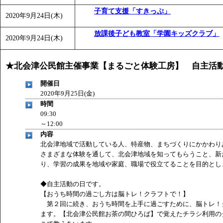
子育て支援「すきっぷ」
2020年9月24日(木)
放課後子ども教室「学園キッズクラブ」
2020年9月24日(木)
★北会津公民館主催事業【まるごと体験工房】 自主活
開催日
2020年9月25日(金)
時間
09:30
～12:00
内容
北会津地域で活動している人、特産物、まちづくりにかかわり
さまざまな体験を通して、北会津地域を知ってもらうこと、新
り、学習の成果を地域や家庭、職場で役立てることを目的とし
◆自主活動の日です。
【おうち時間の過ごし方は脳トレ！クラフトで！】
第２回に続き、おうち時間を上手に過ごすために、脳トレ！
ます。【北会津公民館お茶の間ひろば】で覚えたチラシ利用の