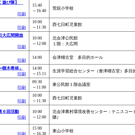
ぱく遊び隊】
15:40
荒舘小学校
～16:40
印刷
10:00
西七日町児童館
～11:30
印刷
日大広間開放
10:00
北会津公民館
～12:00
１階：大広間
印刷
14:00
会津稽古堂 多目的ホール
印刷
〜樹木希林」
14:00
生涯学習総合センター（會津稽古堂）多目
～15:11
印刷
09:30
東公民館１階会議室
～11:00
印刷
10:00
西七日町児童館
～11:30
印刷
第６回活動
10:00
北会津農村環境改善センター：テニスコー
～12:00
印刷
隣）
15:00
東山小学校
～16:30
印刷