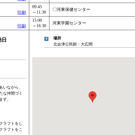
09:45
〇河東保健センター
～11:30
印刷
15:00
河東学園センター
～16:30
印刷
場所
動日
北会津公民館：大広間
あいながら、
たな仲間づく
ます。
クラフトをし
クラフトをこ