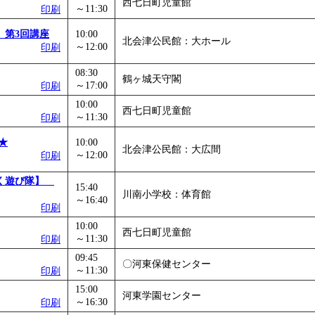
西七日町児童館
～11:30
印刷
】第3回講座
10:00
北会津公民館：大ホール
～12:00
印刷
08:30
鶴ヶ城天守閣
～17:00
印刷
10:00
西七日町児童館
～11:30
印刷
★
10:00
北会津公民館：大広間
～12:00
印刷
ぱく遊び隊】
15:40
川南小学校：体育館
～16:40
印刷
10:00
西七日町児童館
～11:30
印刷
09:45
〇河東保健センター
～11:30
印刷
15:00
河東学園センター
～16:30
印刷