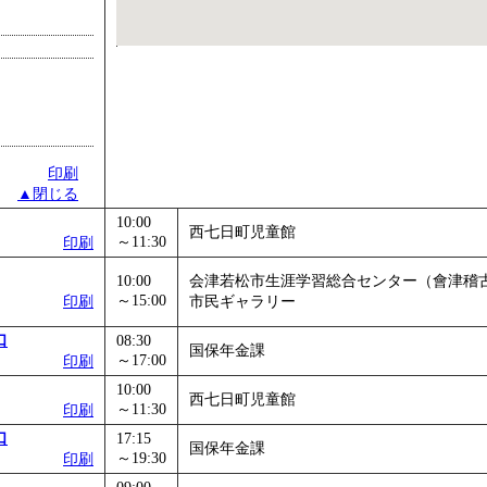
印刷
▲閉じる
10:00
西七日町児童館
～11:30
印刷
10:00
会津若松市生涯学習総合センター（會津稽
～15:00
印刷
市民ギャラリー
口
08:30
国保年金課
～17:00
印刷
10:00
西七日町児童館
～11:30
印刷
口
17:15
国保年金課
～19:30
印刷