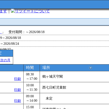
います
｜
について
」
」 受付期間：～2026/08/18
～2026/08/18
26/08/24
/08/27
定
～2026/08/28
＞
次の月
～2026/09/01
0～2026/09/07
時間
場所
0～2026/09/11
08:30
鶴ヶ城天守閣
ョン 障害物競争でお土産をゲットせよ！
～17:00
」 受付期間：～2026/09/13
印刷
26/09/14
10:00
西七日町児童館
～11:30
印刷
～2026/09/15
～2026/09/28
09:00
未定
～14:00
印刷
」
」 受付期間：～2026/09/29
15:00
2026/09/30