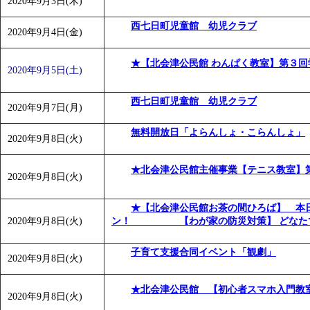
2020年9月3日(木)
「
みなづる号乗車体験イベント「おんぷーる de 健康づくり
西七日町児童館 幼児クラブ
「
皆鶴姫のこびる塾～山際先生の料理教室～
」 受付期間：～20
2020年9月4日(金)
「
みなづる号乗車体験イベント「おんぷーる de 健康づくり
★【北会津公民館 わんぱく教室】第３回
2020年9月5日(土)
西七日町児童館 幼児クラブ
2020年9月7日(月)
無料開放日「よらんしょ・こらんしょ」
2020年9月8日(火)
★北会津公民館主催事業【テニス教室】
2020年9月8日(火)
★【北会津公民館お茶の間ひろば】 本日
2020年9月8日(火)
ン！ 【わが家の防災対策】 どなた
子育て支援合同イベント「観劇」
2020年9月8日(火)
★北会津公民館 【初心者スマホ入門教
2020年9月8日(火)