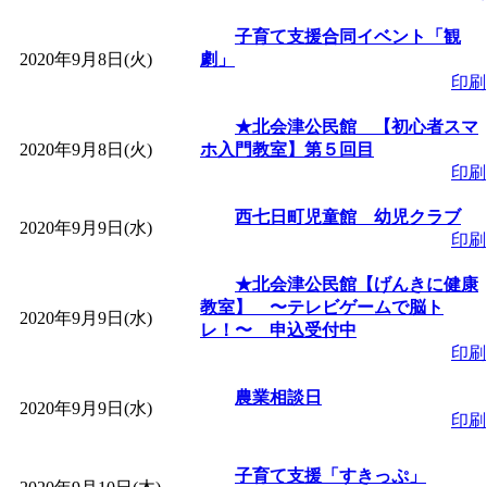
ットせよ！
」 受付期間：
子育て支援合同イベント「観
2020年9月8日(火)
劇」
「
皆鶴姫のこびる塾～
印刷
～
」 受付期間：～2026/
★北会津公民館 【初心者スマ
2020年9月8日(火)
ホ入門教室】第５回目
印刷
「
子育て交流広場「ば
西七日町児童館 幼児クラブ
2020年9月9日(水)
間：2026/08/10～2026/0
印刷
★北会津公民館【げんきに健康
「
赤ちゃん交流広場「
教室】 〜テレビゲームで脳ト
2020年9月9日(水)
レ！〜 申込受付中
印刷
間：2026/08/10～2026/0
農業相談日
2020年9月9日(水)
「
みなづる号乗車体験
印刷
de 健康づくり」
」 受付
子育て支援「すきっぷ」