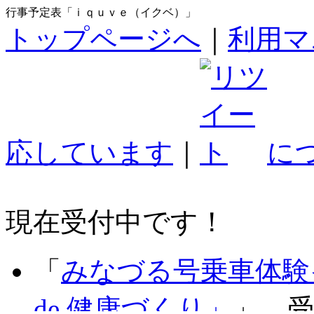
行事予定表「ｉｑｕｖｅ（イクベ）」
トップページへ
｜
利用マ
応しています
｜
に
現在受付中です！
「
みなづる号乗車体験
de 健康づくり」
」 受付