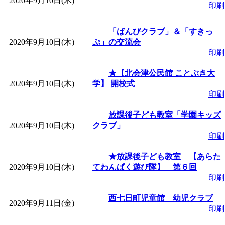
2020年9月10日(木)
印刷
「
堂島地区歴史ウオー
「ばんびクラブ」＆「すきっ
2020年9月10日(木)
ぷ」の交流会
す
」 受付期間：～2026/
印刷
★【北会津公民館 ことぶき大
「
みなづる号乗車体験
2020年9月10日(木)
学】 開校式
印刷
de 健康づくり」
」 受付
放課後子ども教室「学園キッズ
2020年9月10日(木)
クラブ」
「
皆鶴姫のこびる塾～
印刷
～
」 受付期間：～2026/
★放課後子ども教室 【あらた
2020年9月10日(木)
てわんぱく遊び隊】 第６回
印刷
「
みなづる号乗車体験
西七日町児童館 幼児クラブ
2020年9月11日(金)
印刷
de 健康づくり」
」 受付