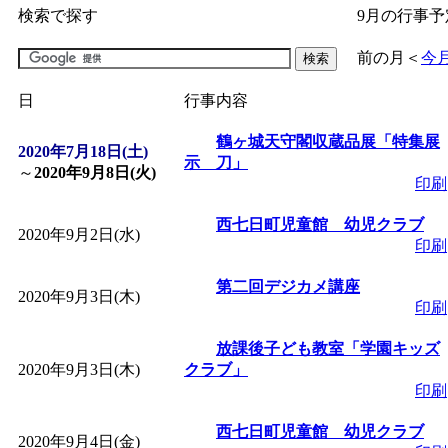
検索で探す
9月の行事予
「
子育て交流広場「ば
前の月
＜
今
間：2026/07/09～2026/0
日
行事内容
「
皆鶴姫のこびる塾～
鶴ヶ城天守閣収蔵品展「特集展
2020年7月18日(土)
示 刀」
～
2020年9月8日(火)
印刷
～
」 受付期間：～2026/
西七日町児童館 幼児クラブ
2020年9月2日(水)
印刷
「
子育て講座「ばんび
第二回デジカメ講座
2020年9月3日(木)
2026/07/10～2026/08/2
印刷
放課後子ども教室「学園キッズ
「
子育て交流広場「ば
2020年9月3日(木)
クラブ」
印刷
間：2026/07/13～2026/0
西七日町児童館 幼児クラブ
2020年9月4日(金)