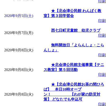
印刷
「
子育て交流広場「ば
★【北会津公民館 わんぱく教
2020年9月5日(土)
室】第３回学習会
間：2026/08/10～2026/0
印刷
「
赤ちゃん子育て講座
西七日町児童館 幼児クラブ
2020年9月7日(月)
印刷
付期間：2026/08/10～20
無料開放日「よらんしょ・こら
2020年9月8日(火)
んしょ」
印刷
「
赤ちゃん子育て講座
★北会津公民館主催事業【テニ
付期間：2026/08/10～20
2020年9月8日(火)
ス教室】第５回活動
印刷
「
まだまだ暑い！コミ
★【北会津公民館お茶の間ひろ
ば】 本日10時オープ
レクリエーション 障
2020年9月8日(火)
ン！ 【わが家の防災対
策】 どなたでも申込可
印刷