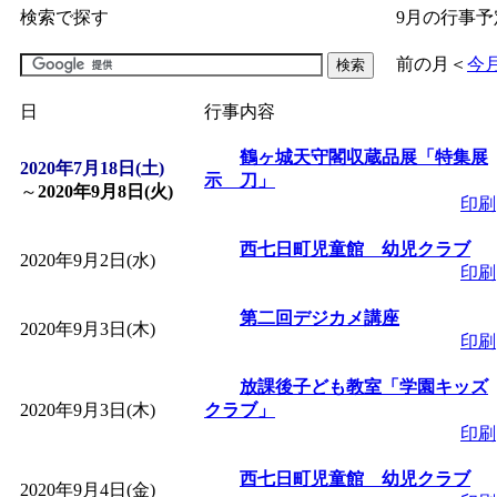
検索で探す
9月の行事予
「
子育て交流広場「ば
前の月
＜
今
間：2026/07/09～2026/0
日
行事内容
「
皆鶴姫のこびる塾～
鶴ヶ城天守閣収蔵品展「特集展
2020年7月18日(土)
示 刀」
～
2020年9月8日(火)
印刷
～
」 受付期間：～2026/
西七日町児童館 幼児クラブ
2020年9月2日(水)
印刷
「
子育て講座「ばんび
第二回デジカメ講座
2020年9月3日(木)
2026/07/10～2026/08/2
印刷
放課後子ども教室「学園キッズ
「
子育て交流広場「ば
2020年9月3日(木)
クラブ」
印刷
間：2026/07/13～2026/0
西七日町児童館 幼児クラブ
2020年9月4日(金)