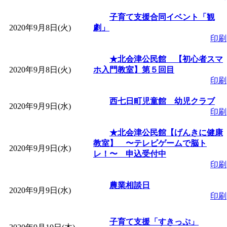
ットせよ！
」 受付期間：
子育て支援合同イベント「観
2020年9月8日(火)
劇」
「
皆鶴姫のこびる塾～
印刷
～
」 受付期間：～2026/
★北会津公民館 【初心者スマ
2020年9月8日(火)
ホ入門教室】第５回目
印刷
「
子育て交流広場「ば
西七日町児童館 幼児クラブ
2020年9月9日(水)
間：2026/08/10～2026/0
印刷
★北会津公民館【げんきに健康
「
赤ちゃん交流広場「
教室】 〜テレビゲームで脳ト
2020年9月9日(水)
レ！〜 申込受付中
印刷
間：2026/08/10～2026/0
農業相談日
2020年9月9日(水)
「
みなづる号乗車体験
印刷
de 健康づくり」
」 受付
子育て支援「すきっぷ」