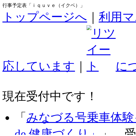
行事予定表「ｉｑｕｖｅ（イクベ）」
トップページへ
｜
利用マ
応しています
｜
に
現在受付中です！
「
みなづる号乗車体験
de 健康づくり」
」 受付