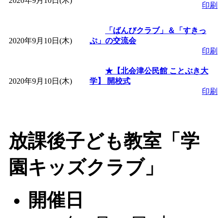
2020年9月10日(木)
印刷
「
堂島地区歴史ウオー
「ばんびクラブ」＆「すきっ
2020年9月10日(木)
ぷ」の交流会
す
」 受付期間：～2026/
印刷
★【北会津公民館 ことぶき大
「
みなづる号乗車体験
2020年9月10日(木)
学】 開校式
印刷
de 健康づくり」
」 受付
「
皆鶴姫のこびる塾～
放課後子ども教室「学
～
」 受付期間：～2026/
園キッズクラブ」
「
みなづる号乗車体験
開催日
de 健康づくり」
」 受付