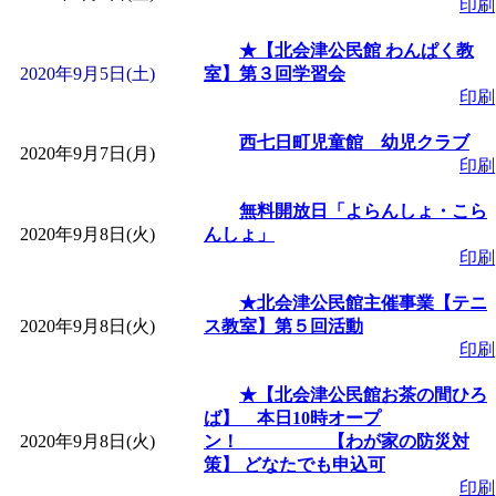
印刷
「
子育て交流広場「ば
★【北会津公民館 わんぱく教
2020年9月5日(土)
室】第３回学習会
間：2026/08/10～2026/0
印刷
「
赤ちゃん子育て講座
西七日町児童館 幼児クラブ
2020年9月7日(月)
印刷
付期間：2026/08/10～20
無料開放日「よらんしょ・こら
2020年9月8日(火)
んしょ」
印刷
「
赤ちゃん子育て講座
★北会津公民館主催事業【テニ
付期間：2026/08/10～20
2020年9月8日(火)
ス教室】第５回活動
印刷
「
まだまだ暑い！コミ
★【北会津公民館お茶の間ひろ
ば】 本日10時オープ
レクリエーション 障
2020年9月8日(火)
ン！ 【わが家の防災対
策】 どなたでも申込可
印刷