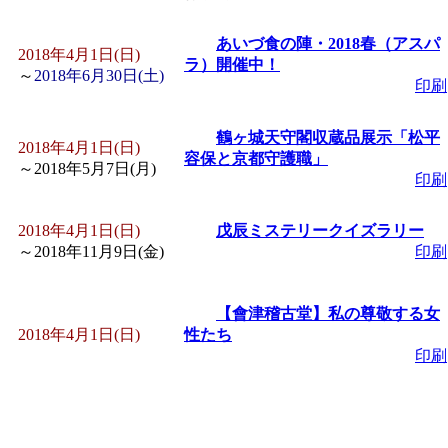
「
皆鶴姫のこびる塾～
あいづ食の陣・2018春（アスパ
2018年4月1日(日)
ラ）開催中！
～
2018年6月30日(土)
印刷
～
」 受付期間：～2026/
鶴ヶ城天守閣収蔵品展示「松平
「
子育て講座「ばんび
2018年4月1日(日)
容保と京都守護職」
～
2018年5月7日(月)
印刷
2026/07/10～2026/08/2
2018年4月1日(日)
戊辰ミステリークイズラリー
「
子育て交流広場「ば
～
2018年11月9日(金)
印刷
間：2026/07/13～2026/0
【會津稽古堂】私の尊敬する女
2018年4月1日(日)
性たち
印刷
「
子育て交流広場「ば
間：2026/08/10～2026/0