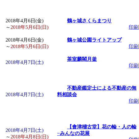
～
」 受付期間：～2026/
「
子育て交流広場「ば
2018年4月6日(金)
鶴ヶ城さくらまつり
～
2018年5月6日(日)
印刷
間：2026/08/10～2026/0
2018年4月6日(金)
鶴ヶ城公園ライトアップ
～
2018年5月6日(日)
印刷
「
赤ちゃん交流広場「
茶室麟閣月釜
2018年4月7日(土)
印刷
間：2026/08/10～2026/0
「
みなづる号乗車体験
不動産鑑定士による不動産の無
2018年4月7日(土)
料相談会
de 健康づくり」
」 受付
印刷
「
堂島地区歴史ウオー
【會津稽古堂】花の輪・人の輪
2018年4月7日(土)
−みんなの花展
す
」 受付期間：～2026/
～
2018年4月8日(日)