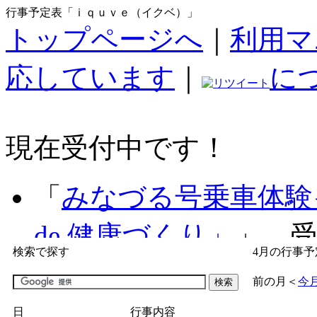
行事予定表「ｉｑｕｖｅ（イクベ）」
トップページへ
｜
利用マ
応しています
｜
に
現在受付中です！
「
みなづる号乗車体験
de 健康づくり」
」 受付
検索で探す
4月の行事予
「
子育て交流広場「ば
前の月
＜
今
間：2026/07/09～2026/0
日
行事内容