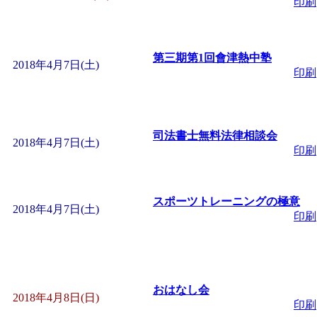
印刷
「
みなづる号乗車体験
第三期第1回會津熱中塾
2018年4月7日(土)
de 健康づくり」
」 受付
印刷
「
皆鶴姫のこびる塾～
司法書士無料法律相談会
2018年4月7日(土)
～
」 受付期間：～2026/
印刷
「
みなづる号乗車体験
スポーツトレーニングの極意
2018年4月7日(土)
印刷
de 健康づくり」
」 受付
おはなし会
2018年4月8日(日)
印刷