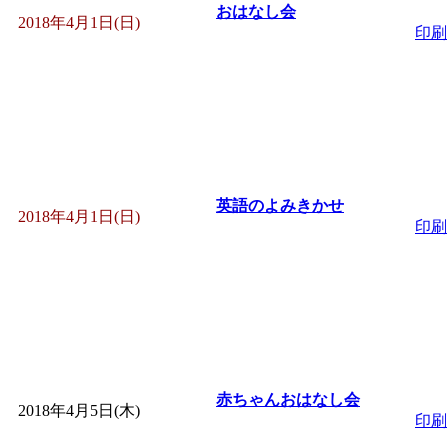
おはなし会
「
赤ちゃん子育て講座
2018年4月1日(日)
印刷
付期間：2026/08/10～20
「
赤ちゃん子育て講座
付期間：2026/08/10～20
英語のよみきかせ
2018年4月1日(日)
印刷
「
まだまだ暑い！コミ
レクリエーション 障
ットせよ！
」 受付期間：
「
皆鶴姫のこびる塾～
赤ちゃんおはなし会
2018年4月5日(木)
印刷