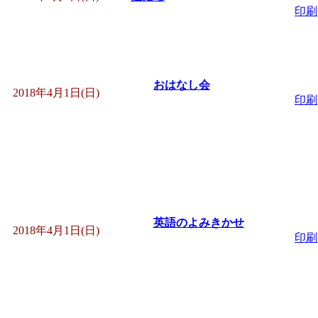
印刷
「
子育て交流広場「ば
間：2026/08/10～2026/0
おはなし会
「
赤ちゃん子育て講座
2018年4月1日(日)
印刷
付期間：2026/08/10～20
「
赤ちゃん子育て講座
付期間：2026/08/10～20
英語のよみきかせ
2018年4月1日(日)
印刷
「
まだまだ暑い！コミ
レクリエーション 障