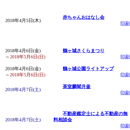
ットせよ！
」 受付期間：
「
皆鶴姫のこびる塾～
赤ちゃんおはなし会
2018年4月5日(木)
印刷
～
」 受付期間：～2026/
「
子育て交流広場「ば
2018年4月6日(金)
鶴ヶ城さくらまつり
～
2018年5月6日(日)
印刷
間：2026/08/10～2026/0
2018年4月6日(金)
鶴ヶ城公園ライトアップ
～
2018年5月6日(日)
印刷
「
赤ちゃん交流広場「
茶室麟閣月釜
2018年4月7日(土)
印刷
間：2026/08/10～2026/0
「
みなづる号乗車体験
不動産鑑定士による不動産の無
2018年4月7日(土)
料相談会
de 健康づくり」
」 受付
印刷