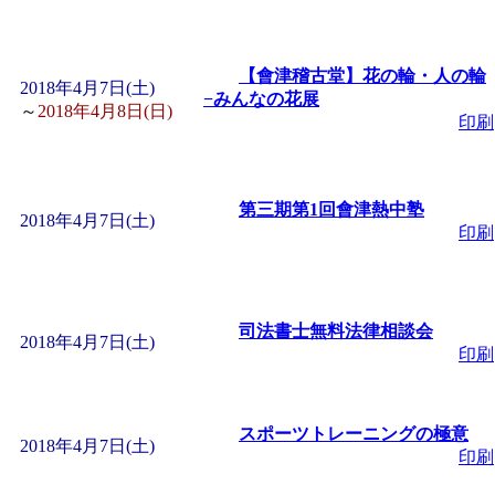
「
堂島地区歴史ウオー
【會津稽古堂】花の輪・人の輪
2018年4月7日(土)
−みんなの花展
す
」 受付期間：～2026/
～
2018年4月8日(日)
印刷
「
みなづる号乗車体験
第三期第1回會津熱中塾
2018年4月7日(土)
de 健康づくり」
」 受付
印刷
「
皆鶴姫のこびる塾～
司法書士無料法律相談会
2018年4月7日(土)
～
」 受付期間：～2026/
印刷
「
みなづる号乗車体験
スポーツトレーニングの極意
2018年4月7日(土)
印刷
de 健康づくり」
」 受付