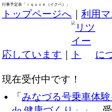
行事予定表「ｉｑｕｖｅ（イクベ）」
トップページへ
｜
利用マ
応しています
｜
に
現在受付中です！
「
みなづる号乗車体験
de 健康づくり」
」 受付