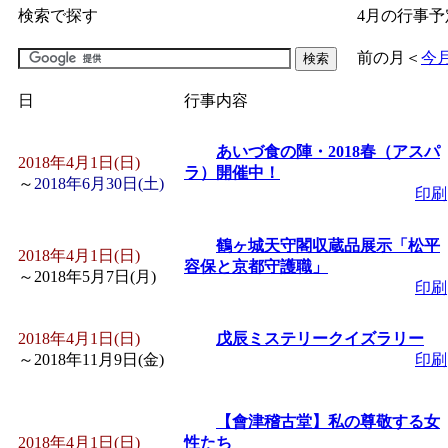
検索で探す
4月の行事予
「
子育て交流広場「ば
前の月
＜
今
間：2026/07/09～2026/0
日
行事内容
「
皆鶴姫のこびる塾～
あいづ食の陣・2018春（アスパ
2018年4月1日(日)
ラ）開催中！
～
2018年6月30日(土)
印刷
～
」 受付期間：～2026/
鶴ヶ城天守閣収蔵品展示「松平
「
子育て講座「ばんび
2018年4月1日(日)
容保と京都守護職」
～
2018年5月7日(月)
印刷
2026/07/10～2026/08/2
2018年4月1日(日)
戊辰ミステリークイズラリー
「
子育て交流広場「ば
～
2018年11月9日(金)
印刷
間：2026/07/13～2026/0
【會津稽古堂】私の尊敬する女
2018年4月1日(日)
性たち